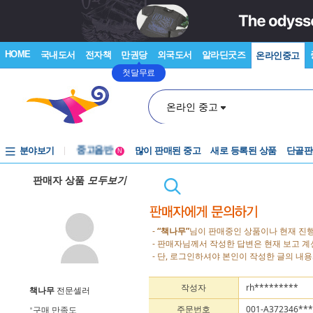
HOME
국내도서
전자책
만권당
외국도서
알라딘굿즈
온라인중고
첫달무료
온라인 중고
분야보기
중고음반
많이 판매된 중고
새로 등록된 상품
단골판
N
1천원부터
판매자 상품
모두보기
중고음반
-
“책나무”
님이 판매중인 상품이나 현재 진행
- 판매자님께서 작성한 답변은 현재 보고 
- 단, 로그인하셔야 본인이 작성한 글의 내용
작성자
rh*********
책나무
전문셀러
주문번호
001-A372346***
구매 만족도