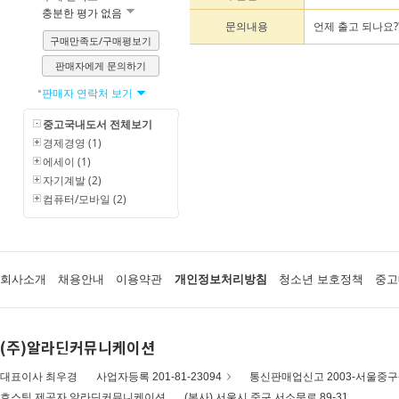
충분한 평가 없음
문의내용
언제 출고 되나요?
구매만족도/구매평보기
판매자에게 문의하기
판매자 연락처 보기
중고국내도서 전체보기
경제경영 (1)
에세이 (1)
자기계발 (2)
컴퓨터/모바일 (2)
회사소개
채용안내
이용약관
개인정보처리방침
청소년 보호정책
중고
(주)알라딘커뮤니케이션
대표이사 최우경
사업자등록 201-81-23094
통신판매업신고 2003-서울중구-
호스팅 제공자 알라딘커뮤니케이션
(본사) 서울시 중구 서소문로 89-31