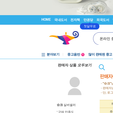
HOME
국내도서
전자책
만권당
외국도서
첫달무료
온라인 
분야보기
중고음반
많이 판매된 중고
N
1천원부터
판매자 상품
모두보기
중고음반
-
“슈크”
- 판매
- 단, 
슈크
실버셀러
주
구매 만족도