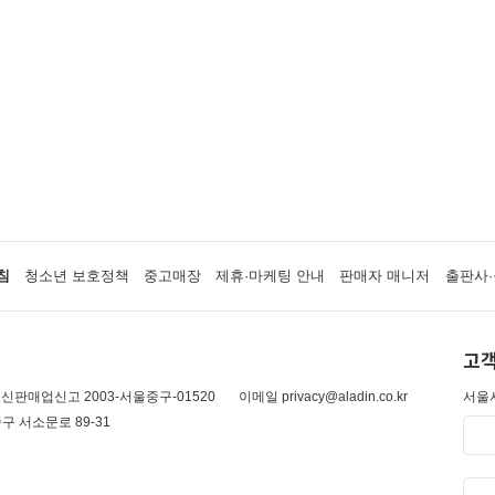
침
청소년 보호정책
중고매장
제휴·마케팅 안내
판매자 매니저
출판사·
고객
신판매업신고 2003-서울중구-01520
이메일 privacy@aladin.co.kr
서울시
구 서소문로 89-31