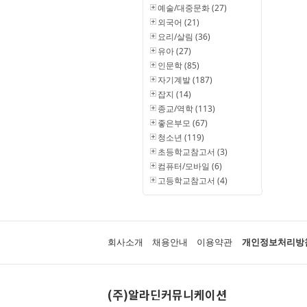
예술/대중문화 (27)
외국어 (21)
요리/살림 (36)
유아 (27)
인문학 (85)
자기계발 (187)
잡지 (14)
종교/역학 (113)
좋은부모 (67)
청소년 (119)
초등학교참고서 (3)
컴퓨터/모바일 (6)
고등학교참고서 (4)
회사소개
채용안내
이용약관
개인정보처리방
(주)알라딘커뮤니케이션