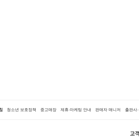
침
청소년 보호정책
중고매장
제휴·마케팅 안내
판매자 매니저
출판사·
고객