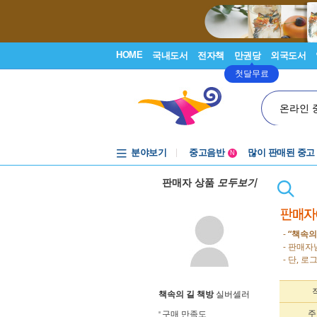
HOME
국내도서
전자책
만권당
외국도서
첫달무료
온라인 
분야보기
중고음반
많이 판매된 중고
N
1천원부터
판매자 상품
모두보기
중고음반
-
“책속의
- 판매자
- 단, 
책속의 길 책방
실버셀러
주
구매 만족도