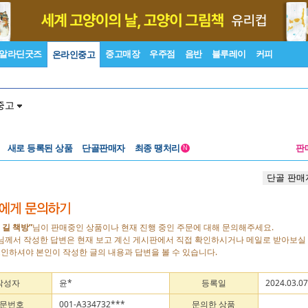
알라딘굿즈
중고매장
우주점
음반
블루레이
커피
온라인중고
중고
새로 등록된 상품
단골판매자
최종 땡처리
판
N
단골 판매
 길 책방”
님이 판매중인 상품이나 현재 진행 중인 주문에 대해 문의해주세요.
님께서 작성한 답변은 현재 보고 계신 게시판에서 직접 확인하시거나 메일로 받아보실 
로그인하셔야 본인이 작성한 글의 내용과 답변을 볼 수 있습니다.
작성자
윤*
등록일
2024.03.07
문번호
001-A334732***
문의한 상품