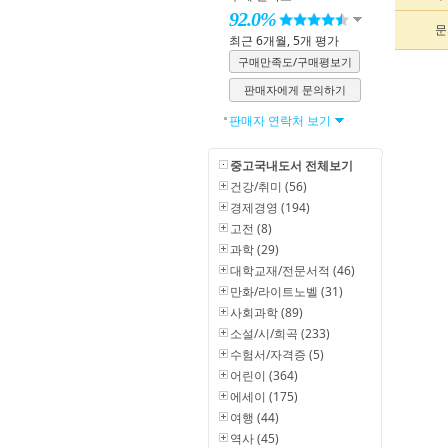
92.0%
문
최근 6개월, 5개 평가
구매만족도/구매평보기
판매자에게 문의하기
판매자 연락처 보기
중고국내도서 전체보기
건강/취미 (56)
경제경영 (194)
고전 (8)
과학 (29)
대학교재/전문서적 (46)
만화/라이트노벨 (31)
사회과학 (89)
소설/시/희곡 (233)
수험서/자격증 (5)
어린이 (364)
에세이 (175)
여행 (44)
역사 (45)