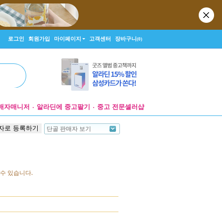
로그인
회원가입
마이페이지
고객센터
장바구니
(0)
매자매니저
알라딘에 중고팔기
중고 전문셀러샵
자로 등록하기
단골 판매자 보기
수 있습니다.