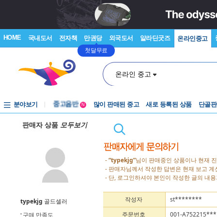
HOME
국내도서
전자책
만권당
외국도서
알라딘굿즈
온라인중고
첫달무료
온라인 중고
분야보기
중고음반
많이 판매된 중고
새로 등록된 상품
단골판
N
1천원부터
판매자 상품
모두보기
중고음반
-
“typekjg”
님이 판매중인 상품이나 현재 진
- 판매자님께서 작성한 답변은 현재 보고 
- 단, 로그인하셔야 본인이 작성한 글의 내용
작성자
st********
typekjg
골드셀러
주문번호
001-A752215***
구매 만족도