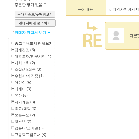
충분한 평가 없음
문의내용
세계역사이야기 다
구매만족도/구매평보기
판매자에게 문의하기
판매자 연락처 보기
다른편
중고국내도서 전체보기
경제경영 (6)
대학교재/전문서적 (1)
사회과학 (2)
소설/시/희곡 (3)
수험서/자격증 (1)
어린이 (6)
에세이 (3)
유아 (6)
자기계발 (3)
종교/역학 (3)
좋은부모 (2)
청소년 (2)
컴퓨터/모바일 (3)
고등학교참고서 (3)