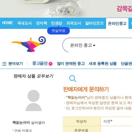
HOME
국내도서
전자책
만권당
외국도서
알라딘굿즈
온라인중고
첫달무료
온라인 중고
분야보기
중고음반
많이 판매된 중고
새로 등록된 상품
단골판
N
1천원부터
판매자 상품
모두보기
중고음반
-
“책읽는아이”
님이 판매중인 상품이나 현재
- 판매자님께서 작성한 답변은 현재 보고 
- 단, 로그인하셔야 본인이 작성한 글의 내용
작성자
이연*
책읽는아이
실버셀러
주문번호
구매 만족도