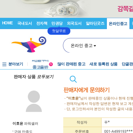
HOME
국내도서
전자책
만권당
외국도서
알라딘굿즈
온라인중고
첫달무료
온라인 중고
분야보기
중고음반
많이 판매된 중고
새로 등록된 상품
단골판
N
1천원부터
판매자 상품
모두보기
중고음반
-
“이호윤”
님이 판매중인 상품이나 현재 진행
- 판매자님께서 작성한 답변은 현재 보고 
- 단, 로그인하셔야 본인이 작성한 글의 내용
작성자
푸*
이호윤
파워셀러
주문번호
001-A499193***
구매 만족도