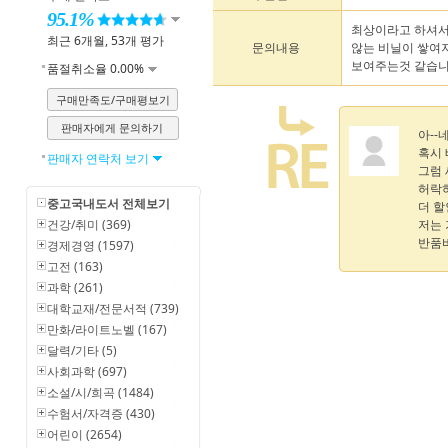
95.1%
최상이라고 하셔서
최근 6개월, 53개 평가
문의내용
않는 비닐이 쌓여져
보여주는것 같습니다
품절취소율 0.00%
구매만족도/구매평보기
판매자에게 문의하기
아--네
혹시
판매자 연락처 보기
그럼 
허락
중고국내도서 전체보기
더 할
저는
건강/취미 (369)
반품비
경제경영 (1597)
고전 (163)
과학 (261)
대학교재/전문서적 (739)
만화/라이트노벨 (167)
달력/기타 (5)
사회과학 (697)
소설/시/희곡 (1484)
수험서/자격증 (430)
어린이 (2654)