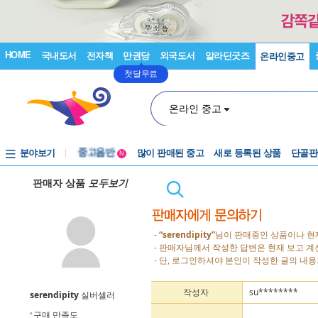
HOME
국내도서
전자책
만권당
외국도서
알라딘굿즈
온라인중고
첫달무료
온라인 중고
분야보기
중고음반
많이 판매된 중고
새로 등록된 상품
단골판
N
1천원부터
판매자 상품
모두보기
중고음반
-
“serendipity”
님이 판매중인 상품이나 현
- 판매자님께서 작성한 답변은 현재 보고 
- 단, 로그인하셔야 본인이 작성한 글의 내용
작성자
su********
serendipity
실버셀러
구매 만족도