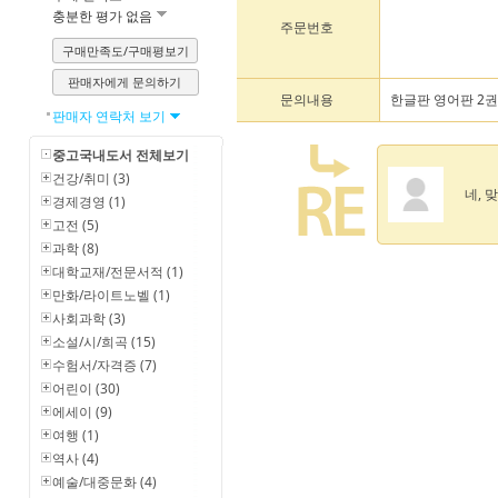
충분한 평가 없음
주문번호
구매만족도/구매평보기
판매자에게 문의하기
문의내용
한글판 영어판 2
판매자 연락처 보기
중고국내도서 전체보기
건강/취미 (3)
네, 
경제경영 (1)
고전 (5)
과학 (8)
대학교재/전문서적 (1)
만화/라이트노벨 (1)
사회과학 (3)
소설/시/희곡 (15)
수험서/자격증 (7)
어린이 (30)
에세이 (9)
여행 (1)
역사 (4)
예술/대중문화 (4)