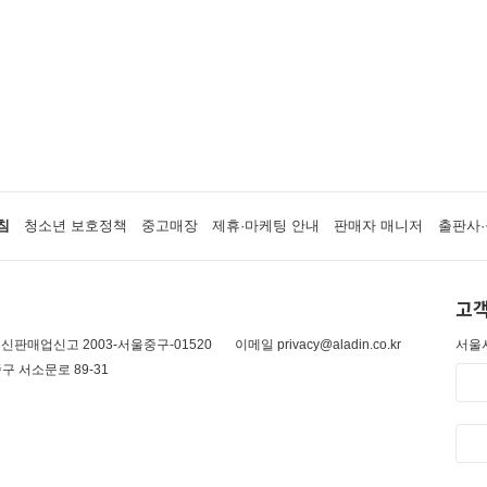
침
청소년 보호정책
중고매장
제휴·마케팅 안내
판매자 매니저
출판사·
고객
신판매업신고 2003-서울중구-01520
이메일 privacy@aladin.co.kr
서울시
구 서소문로 89-31