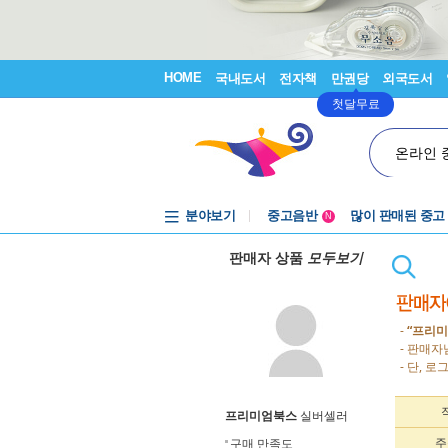
HOME
국내도서
전자책
만권당
외국도서
첫달무료
온라인 
분야보기
중고음반
많이 판매된 중고
N
1천원부터
판매자 상품
모두보기
중고음반
-
“프리미
- 판매
- 단, 
프리미엄북스
실버셀러
주
구매 만족도