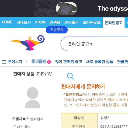
HOME
국내도서
전자책
만권당
외국도서
알라딘굿즈
온라인중고
첫달무료
온라인 중고
분야보기
중고음반
많이 판매된 중고
새로 등록된 상품
단골판
N
1천원부터
판매자 상품
모두보기
중고음반
-
“오렌지북스”
님이 판매중인 상품이나 현재
- 판매자님께서 작성한 답변은 현재 보고 
- 단, 로그인하셔야 본인이 작성한 글의 내용
작성자
김정*
오렌지북스
실버셀러
주문번호
001-A462838***
구매 만족도