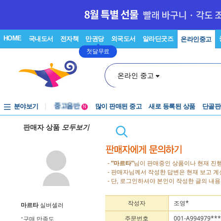
HOME
국내도서
전자책
만권당
외국도서
알라딘굿즈
온라인중고
첫달무료
온라인 중고
분야보기
중고음반
많이 판매된 중고
새로 등록된 상품
단골판
N
1천원부터
판매자 상품
모두보기
중고음반
-
“마르타”
님이 판매중인 상품이나 현재 진행
- 판매자님께서 작성한 답변은 현재 보고 
- 단, 로그인하셔야 본인이 작성한 글의 내용
작성자
조영*
마르타
실버셀러
주문번호
001-A994979***
구매 만족도