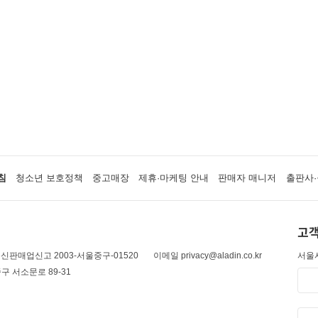
침
청소년 보호정책
중고매장
제휴·마케팅 안내
판매자 매니저
출판사·
고객
신판매업신고 2003-서울중구-01520
이메일 privacy@aladin.co.kr
서울시
구 서소문로 89-31