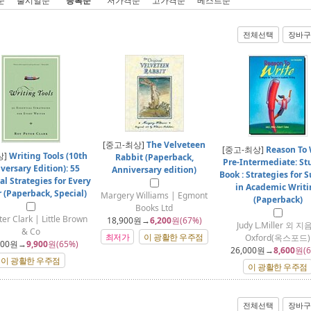
순
출시일순
등록순
저가격순
고가격순
베스트순
전체선택
장바구
[중고-최상]
The Velveteen
[중고-최상]
Reason To 
상]
Writing Tools (10th
Rabbit (Paperback,
Pre-Intermediate: St
versary Edition): 55
Anniversary edition)
Book : Strategies for 
al Strategies for Every
in Academic Writ
 (Paperback, Special)
Margery Williams | Egmont
(Paperback)
Books Ltd
ter Clark | Little Brown
18,900
원→
6,200
원(67%)
Judy L.Miller 외 지음
& Co
최저가
이 광활한 우주점
Oxford(옥스포드)
900
원→
9,900
원(65%)
26,000
원→
8,600
원(6
이 광활한 우주점
이 광활한 우주점
전체선택
장바구