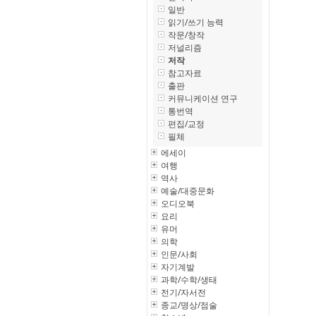
일반
읽기/쓰기 능력
작문/창작
저널리즘
저작
참고자료
출판
커뮤니케이션 연구
통번역
편집/교정
필체
에세이
여행
역사
예술/대중문화
오디오북
요리
유머
의학
인문/사회
자기계발
과학/수학/생태
전기/자서전
종교/명상/점술