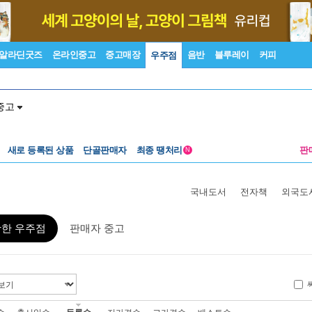
알라딘굿즈
온라인중고
중고매장
음반
블루레이
커피
우주점
중고
새로 등록된 상품
단골판매자
최종 땡처리
판
N
국내도서
전자책
외국도
활한 우주점
판매자 중고