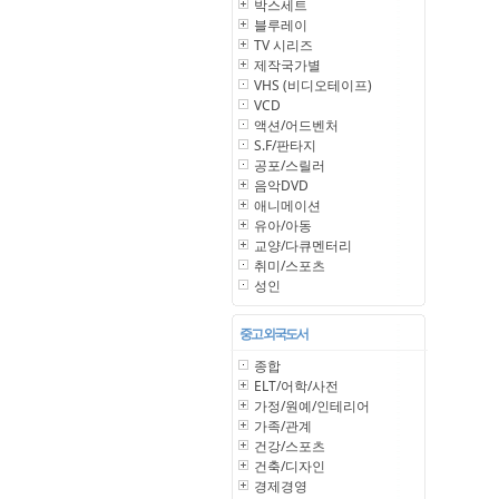
박스세트
블루레이
TV 시리즈
제작국가별
VHS (비디오테이프)
VCD
액션/어드벤처
S.F/판타지
공포/스릴러
음악DVD
애니메이션
유아/아동
교양/다큐멘터리
취미/스포츠
성인
중고 외국도서
종합
ELT/어학/사전
가정/원예/인테리어
가족/관계
건강/스포츠
건축/디자인
경제경영