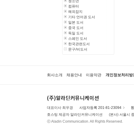
청소년
컴퓨터
해외잡지
기타 언어권 도서
일본 도서
중국 도서
독일 도서
스페인 도서
한국관련도서
문구/비도서
회사소개
채용안내
이용약관
개인정보처리방
(주)알라딘커뮤니케이션
대표이사 최우경
사업자등록 201-81-23094
통
호스팅 제공자 알라딘커뮤니케이션
(본사) 서울시 중
ⓒ Aladin Communication. All Rights Reserved.