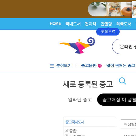
HOME
국내도서
전자책
만권당
외국도서
첫달무료
온라인 
분야보기
중고음반
많이 판매된 중고
N
1천원부터
새로 등록된 중고
중고음반
알라딘 중고
중고매장 이 광
중고 국내도서
종합