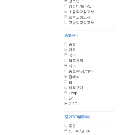
청소년
컴퓨터/모바일
초등학교참고서
중학교참고서
고등학교참고서
중고 음반
종합
가요
국악
월드뮤직
재즈
종교/명상/기타
클래식
팝
해외구매
J-Pop
LP
O.S.T.
중고 DVD/블루레이
종합
드라마/코미디