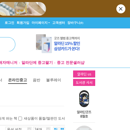
로그인
회원가입
마이페이지
고객센터
장바구니
(0)
매자매니저
알라딘에 중고팔기
중고 전문셀러샵
알라딘 us
서
온라인중고
음반
블루레이
도서관 사서
싸게 파는 책
새상품이 품절/절판인 도서
옵션 설정
24개