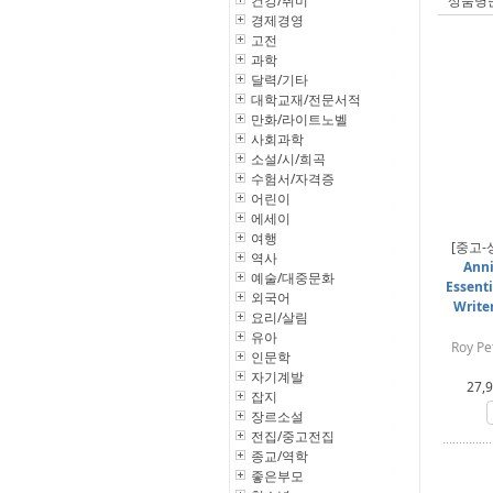
건강/취미
상품명
경제경영
고전
과학
달력/기타
대학교재/전문서적
만화/라이트노벨
사회과학
소설/시/희곡
수험서/자격증
어린이
에세이
여행
[중고-
역사
Anni
예술/대중문화
Essenti
외국어
Writer
요리/살림
유아
Roy Pe
인문학
자기계발
27,
잡지
장르소설
전집/중고전집
종교/역학
좋은부모