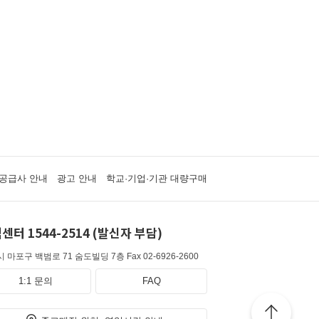
공급사 안내
광고 안내
학교·기업·기관 대량구매
센터 1544-2514 (발신자 부담)
 마포구 백범로 71 숨도빌딩 7층
Fax 02-6926-2600
1:1 문의
FAQ