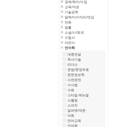
공예/취미/수집
교육/자료
기술공학
달력/다이어리/연감
만화
법률
소설/시/희곡
수험서
어린이
언어학
대중연설
독서기술
리더스
문법/문장부호
문헌정보학
사전편찬
수사법
수화
스타일 매뉴얼
스펠링
스피치
알파벳/작문
어휘
언어교육
언어학