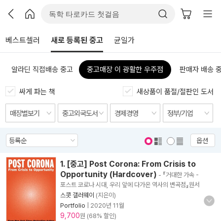
베스트셀러
새로 등록된 중고
균일가
알라딘 직접배송 중고
중고매장 이 광활한 우주점
판매자 배송 
싸게 파는 책
새상품이 품절/절판인 도서
옵션
표지 보기
표지 안보기
1. [중고] Post Corona: From Crisis to
Opportunity (Hardcover)
- 『거대한 가속 -
포스트 코로나 시대, 우리 앞에 다가온 역사의 변곡점』원서
스콧 갤러웨이
(지은이)
Portfolio
|
2020년 11월
9,700
원 (68% 할인)