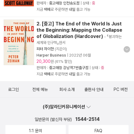
판매자 :
중고매장 인천송도점
| 상태 :
중
지금
택배
로 주문하면
내일
출고 가능
2. [중고] The End of the World Is Just
the Beginning: Mapping the Collapse
of Globalization (Hardcover)
- 『붕괴하는
세계와 인구학』원서
피터 자이한
(지은이)
Harper Business
|
2022년 06월
20,300
원 (61% 할인)
판매자 :
중고매장 강남역7번출구점
| 상태 :
중
지금
택배
로 주문하면
내일
출고 가능
로그인
전체 메뉴
회사 소개
출판사 안내
PC 버전
(주)알라딘커뮤니케이션
1544-2514
일반문의 (발신자 부담)
1:1 문의
FAQ