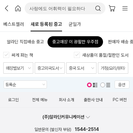
베스트셀러
새로 등록된 중고
균일가
알라딘 직접배송 중고
중고매장 이 광활한 우주점
판매자 배송 
싸게 파는 책
새상품이 품절/절판인 도서
옵션
표지 보기
표지 안보기
로그인
전체 메뉴
회사 소개
출판사 안내
PC 버전
(주)알라딘커뮤니케이션
1544-2514
일반문의 (발신자 부담)