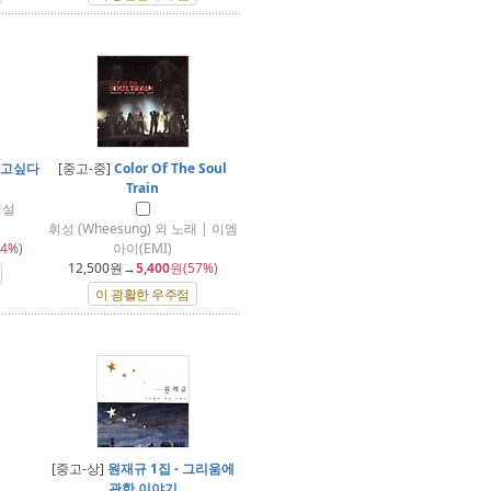
보고싶다
[중고-중]
Color Of The Soul
Train
버설
휘성 (Wheesung) 외 노래 | 이엠
4%)
아이(EMI)
12,500
원→
5,400
원(57%)
이 광활한 우주점
[중고-상]
원재규 1집 - 그리움에
관한 이야기