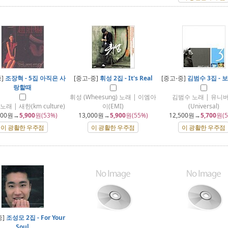
중]
조장혁 - 5집 아직은 사
[중고-중]
휘성 2집 - It's Real
[중고-중]
김범수 3집 - 
랑할때
휘성 (Wheesung) 노래 | 이엠아
김범수 노래 | 유니
래 | 새한(km culture)
이(EMI)
(Universal)
500
원→
5,900
원(53%)
13,000
원→
5,900
원(55%)
12,500
원→
5,700
원(5
이 광활한 우주점
이 광활한 우주점
이 광활한 우주점
중]
조성모 2집 - For Your
Soul