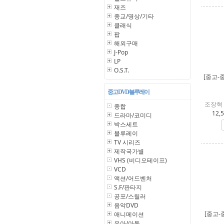
재즈
종교/명상/기타
클래식
팝
해외구매
J-Pop
LP
O.S.T.
[중고-
중고 DVD/블루레이
조장혁 노
종합
12,
드라마/코미디
박스세트
블루레이
TV 시리즈
제작국가별
VHS (비디오테이프)
VCD
액션/어드벤처
S.F/판타지
공포/스릴러
음악DVD
[중고-
애니메이션
유아/아동