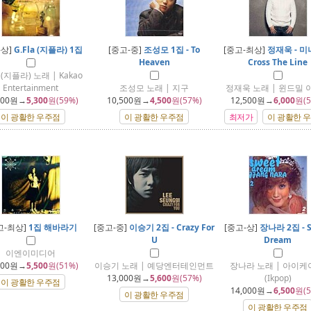
-상]
G.Fla (지플라) 1집
[중고-중]
조성모 1집 - To
[중고-최상]
정재욱 - 
Heaven
Cross The Line
a (지플라) 노래 | Kakao
Entertainment
조성모 노래 | 지구
정재욱 노래 | 윈드밀 
000
원→
5,300
원(59%)
10,500
원→
4,500
원(57%)
12,500
원→
6,000
원(5
이 광활한 우주점
이 광활한 우주점
최저가
이 광활한 
고-최상]
1집 해바라기
[중고-중]
이승기 2집 - Crazy For
[중고-상]
장나라 2집 - S
U
Dream
이엔이미디어
300
원→
5,500
원(51%)
이승기 노래 | 예당엔터테인먼트
장나라 노래 | 아이케
13,000
원→
5,600
원(57%)
(Ikpop)
이 광활한 우주점
14,000
원→
6,500
원(5
이 광활한 우주점
이 광활한 우주점