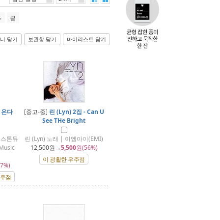
끝
니 담기
보관함 담기
마이리스트 담기
 온다
[중고-중]
린 (Lyn) 2집 - Can U
See THe Bright
| 스톤뮤
린 (Lyn) 노래 | 이엠아이(EMI)
usic
12,500
원→
5,500
원(56%)
이 광활한 우주점
7%)
우주점