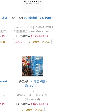
미니앨범
[중고-중]
SG 워너비 - 7집 Part.1
SG 워너비 노래 | 스톤뮤직엔터
이엔티
테인먼트(Stone Music Ent.)
2%)
11,800
원→
5,100
원(57%)
우주점
최저가
이 광활한 우주점
weet
[중고-중]
박혜경 4집 -
Seraphim
이 팝
박혜경 노래 | 유니버설
(Universal)
4%)
13,000
원→
5,600
원(57%)
이 광활한 우주점