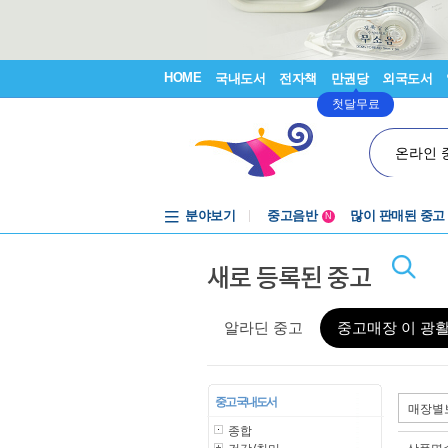
HOME
국내도서
전자책
만권당
외국도서
첫달무료
온라인 
중고음반
분야보기
많이 판매된 중고
N
1천원부터
중고음반
새로 등록된 중고
알라딘 중고
중고매장 이 광
중고 국내도서
종합