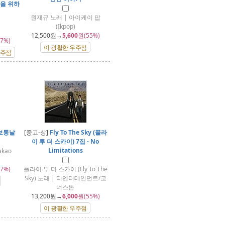
을 위하
원재규 노래 | 아이케이 팝
(Ikpop)
12,500
원→
5,600
원(55%)
7%)
이 광활한 우주점
우주점
 보통날
[중고-상]
Fly To The Sky (플라
이 투 더 스카이) 7집 - No
Limitations
akao
7%)
플라이 투 더 스카이 (Fly To The
Sky) 노래 | 티엔터테인먼트/코
너스톤
13,200
원→
6,000
원(55%)
이 광활한 우주점