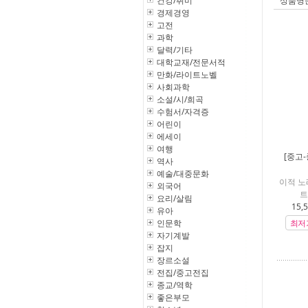
건강/취미
상품명
경제경영
고전
과학
달력/기타
대학교재/전문서적
만화/라이트노벨
사회과학
소설/시/희곡
수험서/자격증
어린이
에세이
여행
[중고-
역사
예술/대중문화
이적 노
외국어
트(
요리/살림
15,
유아
인문학
최저
자기계발
잡지
장르소설
전집/중고전집
종교/역학
좋은부모