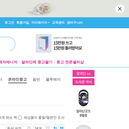
로그인
회원가입
마이페이지
고객센터
장바구니
(0)
매자매니저
알라딘에 중고팔기
중고 전문셀러샵
알라딘 us
서
온라인중고
음반
블루레이
도서관 사서
싸게 파는 책
새상품이 품절/절판인 도서
옵션 설정
24개