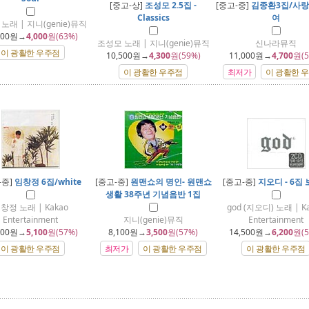
[중고-상]
조성모 2.5집 -
[중고-중]
김종환3집/사랑
Classics
여
노래 | 지니(genie)뮤직
900
원→
4,000
원(63%)
조성모 노래 | 지니(genie)뮤직
신나라뮤직
이 광활한 우주점
10,500
원→
4,300
원(59%)
11,000
원→
4,700
원(5
이 광활한 우주점
최저가
이 광활한 
-중]
임창정 6집/white
[중고-중]
원맨쇼의 명인- 원맨쇼
[중고-중]
지오디 - 6집
생활 38주년 기념음반 1집
창정 노래 | Kakao
god (지오디) 노래 | K
Entertainment
지니(genie)뮤직
Entertainment
900
원→
5,100
원(57%)
8,100
원→
3,500
원(57%)
14,500
원→
6,200
원(5
이 광활한 우주점
최저가
이 광활한 우주점
이 광활한 우주점