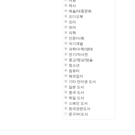
여행
역사
예술/대중문화
오디오북
요리
유머
의학
인문/사회
자기계발
과학/수학/생태
전기/자서전
종교/명상/점술
청소년
컴퓨터
해외잡지
기타 언어권 도서
일본 도서
중국 도서
독일 도서
스페인 도서
한국관련도서
문구/비도서