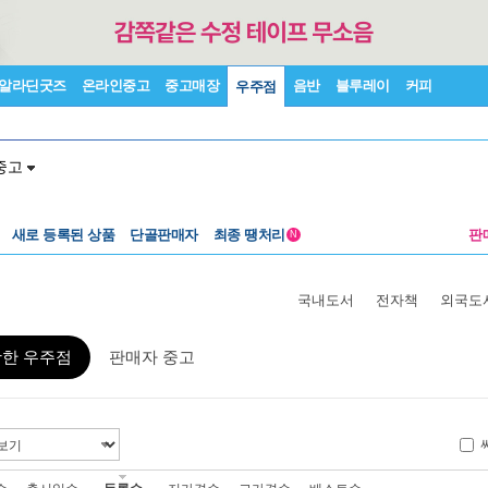
알라딘굿즈
온라인중고
중고매장
음반
블루레이
커피
우주점
중고
새로 등록된 상품
단골판매자
최종 땡처리
판
N
국내도서
전자책
외국도
활한 우주점
판매자 중고