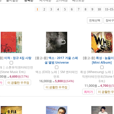
순
출시일순
등록순
저가격순
고가격순
베스트순
1
2
3
4
5
6
7
8
9
10
11~15
전체선택
장바구
중]
이적 - 정규 4집 사랑
[중고-중]
엑소 - 2017 겨울 스페
[중고-중]
휘성 - 놈들이
셜 앨범 Universe
[Mini Album]
래 | 스톤뮤직엔터테인먼
Stone Music Ent.)
엑소 (EXO) 노래 | SM 엔터테인
휘성 (Wheesung) 노래 
500
원→
6,600
원(57%)
먼트
직엔터테인먼트(Stone M
16,000
원→
5,800
원(64%)
Ent.)
가
이 광활한 우주점
11,000
원→
4,700
원(5
이 광활한 우주점
최저가
이 광활한 