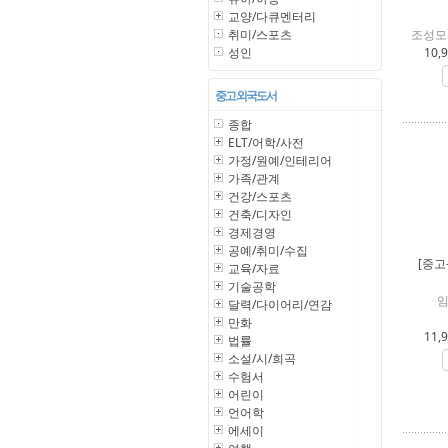
교양/다큐멘터리
취미/스포츠
조성모 
성인
10,
중고 외국도서
종합
ELT/어학/사전
가정/원예/인테리어
가족/관계
건강/스포츠
건축/디자인
경제경영
공예/취미/수집
[중고
교육/자료
기술공학
임
달력/다이어리/연감
만화
11,
법률
소설/시/희곡
수험서
어린이
언어학
에세이