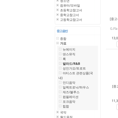
청소년
컴퓨터/모바일
초등학교참고서
중학교참고서
[중고
고등학교참고서
G.Fl
중고 음반
13,
종합
가요
뉴에이지
댄스뮤직
록
발라드/R&B
성인가요/트로트
아티스트 관련상품(국
내)
인디음악
[중
일렉트로닉/하우스
재즈/블루스
컴필레이션
11,
포크음악
힙합
국악
월드뮤직