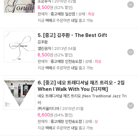
조은뮤직
|
2016년 02월
8,500
원 (52% 할인)
판매자 :
중고매장 일산점
| 상태 :
최상
지금
택배
로 주문하면
내일
출고 가능
5. [중고] 김주환 - The Best Gift
김주환
열린음악
|
2013년 04월
8,500
원 (52% 할인)
판매자 :
중고매장 인천송도점
| 상태 :
최상
지금
택배
로 주문하면
내일
출고 가능
6. [중고] 네오 트래디셔널 재즈 트리오 - 2집
When I Walk With You [디지팩]
네오 트래디셔널 재즈 트리오 (Neo Traditional Jazz Tri
o)
㈜서울미디어
|
2015년 01월
6,600
원 (54% 할인)
판매자 :
중고매장 인천송도점
| 상태 :
상
지금
택배
로 주문하면
내일
출고 가능