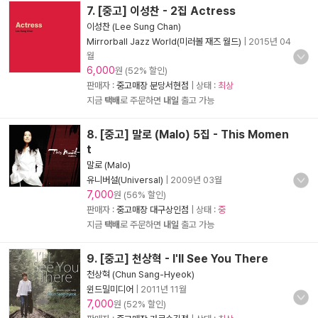
7. [중고] 이성찬 - 2집 Actress
이성찬 (Lee Sung Chan)
Mirrorball Jazz World(미러볼 재즈 월드)
|
2015년 04
월
6,000
원 (52% 할인)
판매자 :
중고매장 분당서현점
| 상태 :
최상
지금
택배
로 주문하면
내일
출고 가능
8. [중고] 말로 (Malo) 5집 - This Momen
t
말로 (Malo)
유니버설(Universal)
|
2009년 03월
7,000
원 (56% 할인)
판매자 :
중고매장 대구상인점
| 상태 :
중
지금
택배
로 주문하면
내일
출고 가능
9. [중고] 천상혁 - I'll See You There
천상혁 (Chun Sang-Hyeok)
윈드밀미디어
|
2011년 11월
7,000
원 (52% 할인)