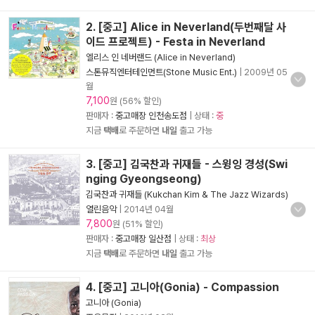
2. [중고] Alice in Neverland(두번째달 사
이드 프로젝트) - Festa in Neverland
엘리스 인 네버랜드 (Alice in Neverland)
스톤뮤직엔터테인먼트(Stone Music Ent.)
|
2009년 05
월
7,100
원 (56% 할인)
판매자 :
중고매장 인천송도점
| 상태 :
중
지금
택배
로 주문하면
내일
출고 가능
3. [중고] 김국찬과 귀재들 - 스윙잉 경성(Swi
nging Gyeongseong)
김국찬과 귀재들 (Kukchan Kim & The Jazz Wizards)
열린음악
|
2014년 04월
7,800
원 (51% 할인)
판매자 :
중고매장 일산점
| 상태 :
최상
지금
택배
로 주문하면
내일
출고 가능
4. [중고] 고니아(Gonia) - Compassion
고니아 (Gonia)