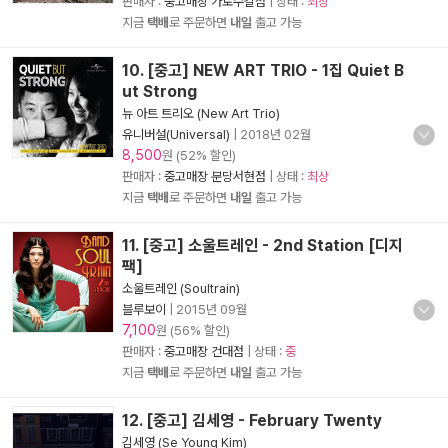
판매자 :
중고매장 가로수길점
| 상태 :
최상
지금
택배
로 주문하면
내일
출고 가능
10. [중고] NEW ART TRIO - 1집 Quiet B
ut Strong
뉴 아트 트리오 (New Art Trio)
유니버설(Universal)
|
2018년 02월
8,500
원 (52% 할인)
판매자 :
중고매장 분당서현점
| 상태 :
최상
지금
택배
로 주문하면
내일
출고 가능
11. [중고] 소울트레인 - 2nd Station [디지
팩]
소울트레인 (Soultrain)
블루보이
|
2015년 09월
7,100
원 (56% 할인)
판매자 :
중고매장 건대점
| 상태 :
중
지금
택배
로 주문하면
내일
출고 가능
12. [중고] 김세영 - February Twenty
김세영 (Se Young Kim)