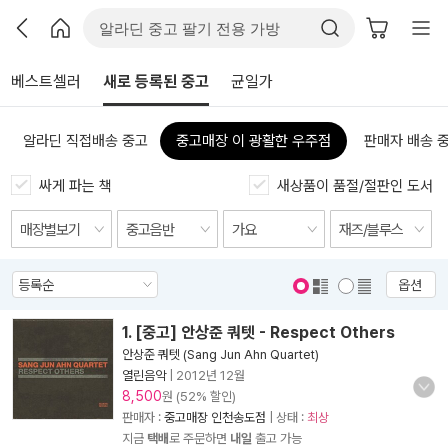
베스트셀러
새로 등록된 중고
균일가
알라딘 직접배송 중고
중고매장 이 광활한 우주점
판매자 배송 
싸게 파는 책
새상품이 품절/절판인 도서
옵션
표지 보기
표지 안보기
1. [중고] 안상준 쿼텟 - Respect Others
안상준 쿼텟 (Sang Jun Ahn Quartet)
열린음악
|
2012년 12월
8,500
원 (52% 할인)
판매자 :
중고매장 인천송도점
| 상태 :
최상
지금
택배
로 주문하면
내일
출고 가능