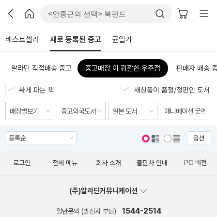
베스트셀러
새로 등록된 중고
균일가
알라딘 직접배송 중고
중고매장 이 광활한 우주점
판매자 배송 
싸게 파는 책
새상품이 품절/절판인 도서
옵션
표지 보기
표지 안보기
로그인
전체 메뉴
회사 소개
출판사 안내
PC 버전
(주)알라딘커뮤니케이션
1544-2514
일반문의 (발신자 부담)