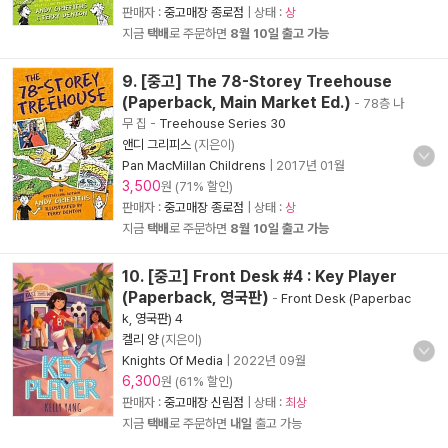
판매자 :
중고매장 종로점
| 상태 :
상
지금
택배
로 주문하면
8월 10일 출고 가능
9. [중고] The 78-Storey Treehouse
(Paperback, Main Market Ed.)
- 78층 나
무 집
-
Treehouse Series 30
앤디 그리피스
(지은이)
Pan MacMillan Childrens
|
2017년 01월
3,500
원 (71% 할인)
판매자 :
중고매장 종로점
| 상태 :
상
지금
택배
로 주문하면
8월 10일 출고 가능
10. [중고] Front Desk #4 : Key Player
(Paperback, 영국판)
-
Front Desk (Paperbac
k, 영국판) 4
켈리 양
(지은이)
Knights Of Media
|
2022년 09월
6,300
원 (61% 할인)
판매자 :
중고매장 신림점
| 상태 :
최상
지금
택배
로 주문하면
내일
출고 가능