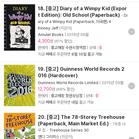
18. [중고] Diary of a Wimpy Kid (Expor
t Edition): Old School (Paperback)
-
Di
ary of a Wimpy Kid (Paperback, 미국판) 4
Kinney Jeff
(지은이)
Amulet Books
|
2016년 06월
4,300
원 (61% 할인)
판매자 :
중고매장 수원시청역점
| 상태 :
중
지금
택배
로 주문하면
8월 10일 출고 가능
19. [중고] Guinness World Records 2
016 (Hardcover)
Guinness World Records Limited
|
2015년 09월
12,700
원 (68% 할인)
판매자 :
중고매장 창원상남점
| 상태 :
중
지금
택배
로 주문하면
내일
출고 가능
20. [중고] The 78-Storey Treehouse
(Paperback, Main Market Ed.)
- 78층 나
무 집
-
Treehouse Series 30
앤디 그리피스
(지은이)