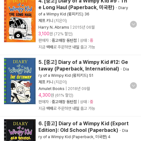
4. [중고] Diary of a Wimpy Kid #9 : Th
e Long Haul (Paperback, 미국판)
-
Diary
of a Wimpy Kid (윔피키드) 36
제프 키니
(지은이)
Harry N. Abrams
|
2015년 06월
3,100
원 (72% 할인)
판매자 :
중고매장 동탄점
| 상태 :
중
지금
택배
로 주문하면
내일
출고 가능
5. [중고] Diary of a Wimpy Kid #12: Ge
taway (Paperback, International)
-
Dia
ry of a Wimpy Kid (윔피키드) 51
제프 키니
(지은이)
Amulet Books
|
2018년 09월
4,300
원 (61% 할인)
판매자 :
중고매장 동탄점
| 상태 :
중
지금
택배
로 주문하면
내일
출고 가능
6. [중고] Diary of a Wimpy Kid (Export
Edition): Old School (Paperback)
-
Dia
ry of a Wimpy Kid (Paperback, 미국판) 4