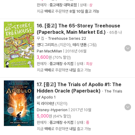
판매자 :
중고매장 대학로점
| 상태 :
상
지금
택배
로 주문하면
8월 10일 출고 가능
16. [중고] The 65-Storey Treehouse
(Paperback, Main Market Ed.)
- 65층 나
무 집
-
Treehouse Series 22
앤디 그리피스
(지은이),
테리 덴톤
(그림)
Pan MacMillan
|
2016년 06월
3,600
원 (70% 할인)
판매자 :
중고매장 수지점
| 상태 :
최상
지금
택배
로 주문하면
내일
출고 가능
17. [중고] The Trials of Apollo #1: The
Hidden Oracle (Paperback)
-
The Trials
of Apollo 1
릭 라이어던
(지은이)
Disney-Hyperion
|
2017년 10월
5,000
원 (64% 할인)
판매자 :
중고매장 수지점
| 상태 :
중
지금
택배
로 주문하면
내일
출고 가능