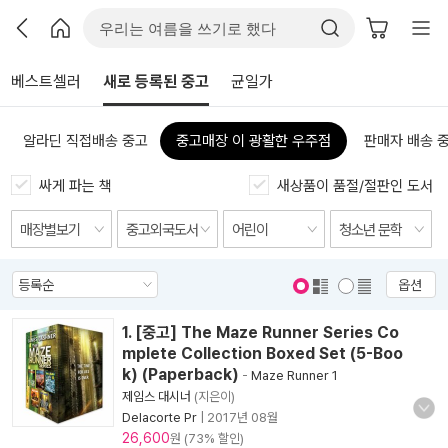
베스트셀러
새로 등록된 중고
균일가
알라딘 직접배송 중고
중고매장 이 광활한 우주점
판매자 배송 
싸게 파는 책
새상품이 품절/절판인 도서
옵션
표지 보기
표지 안보기
1. [중고] The Maze Runner Series Co
mplete Collection Boxed Set (5-Boo
k) (Paperback)
-
Maze Runner 1
제임스 대시너
(지은이)
Delacorte Pr
|
2017년 08월
26,600
원 (73% 할인)