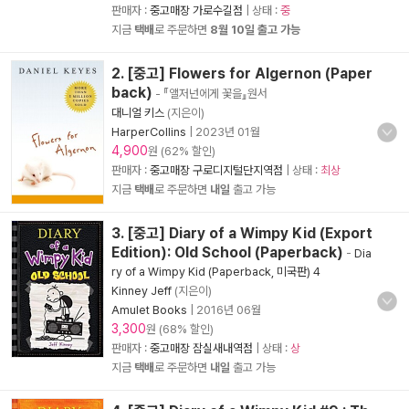
판매자 :
중고매장 가로수길점
| 상태 :
중
지금
택배
로 주문하면
8월 10일 출고 가능
2. [중고] Flowers for Algernon (Paper
back)
- 『앨저넌에게 꽃을』원서
대니얼 키스
(지은이)
HarperCollins
|
2023년 01월
4,900
원 (62% 할인)
판매자 :
중고매장 구로디지털단지역점
| 상태 :
최상
지금
택배
로 주문하면
내일
출고 가능
3. [중고] Diary of a Wimpy Kid (Export
Edition): Old School (Paperback)
-
Dia
ry of a Wimpy Kid (Paperback, 미국판) 4
Kinney Jeff
(지은이)
Amulet Books
|
2016년 06월
3,300
원 (68% 할인)
판매자 :
중고매장 잠실새내역점
| 상태 :
상
지금
택배
로 주문하면
내일
출고 가능