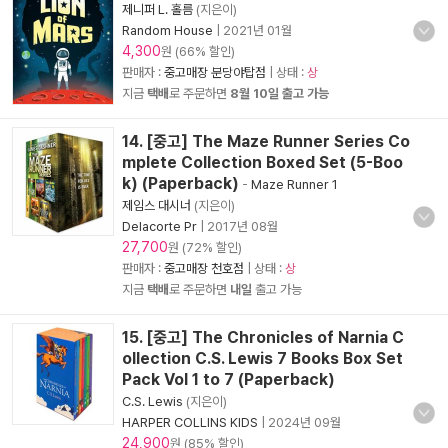
제니퍼 L. 홀름
(지은이)
Random House
|
2021년 01월
4,300
원 (66% 할인)
판매자 :
중고매장 분당야탑점
| 상태 :
상
지금
택배
로 주문하면
8월 10일 출고 가능
14. [중고] The Maze Runner Series Co
mplete Collection Boxed Set (5-Boo
k) (Paperback)
-
Maze Runner 1
제임스 대시너
(지은이)
Delacorte Pr
|
2017년 08월
27,700
원 (72% 할인)
판매자 :
중고매장 천호점
| 상태 :
상
지금
택배
로 주문하면
내일
출고 가능
15. [중고] The Chronicles of Narnia C
ollection C.S. Lewis 7 Books Box Set
Pack Vol 1 to 7 (Paperback)
C.S. Lewis
(지은이)
HARPER COLLINS KIDS
|
2024년 09월
24,900
원 (85% 할인)