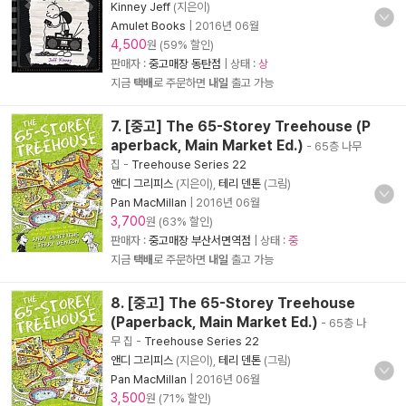
Kinney Jeff
(지은이)
Amulet Books
|
2016년 06월
4,500
원 (59% 할인)
판매자 :
중고매장 동탄점
| 상태 :
상
지금
택배
로 주문하면
내일
출고 가능
7. [중고] The 65-Storey Treehouse (P
aperback, Main Market Ed.)
- 65층 나무
집
-
Treehouse Series 22
앤디 그리피스
(지은이),
테리 덴톤
(그림)
Pan MacMillan
|
2016년 06월
3,700
원 (63% 할인)
판매자 :
중고매장 부산서면역점
| 상태 :
중
지금
택배
로 주문하면
내일
출고 가능
8. [중고] The 65-Storey Treehouse
(Paperback, Main Market Ed.)
- 65층 나
무 집
-
Treehouse Series 22
앤디 그리피스
(지은이),
테리 덴톤
(그림)
Pan MacMillan
|
2016년 06월
3,500
원 (71% 할인)