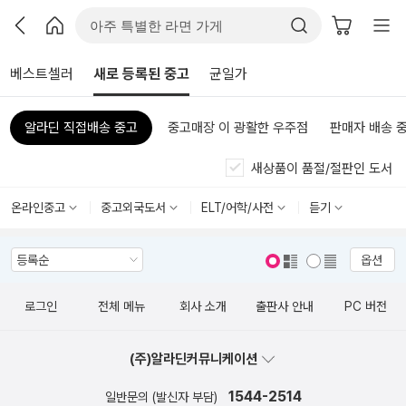
베스트셀러
새로 등록된 중고
균일가
알라딘 직접배송 중고
중고매장 이 광활한 우주점
판매자 배송 
새상품이 품절/절판인 도서
온라인중고
중고외국도서
ELT/어학/사전
듣기
옵션
표지 보기
표지 안보기
로그인
전체 메뉴
회사 소개
출판사 안내
PC 버전
(주)알라딘커뮤니케이션
1544-2514
일반문의 (발신자 부담)