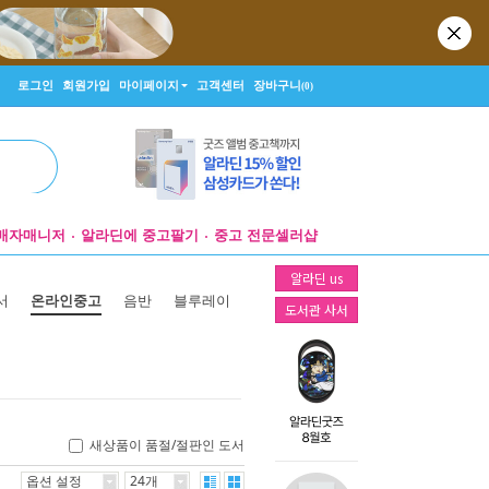
로그인
회원가입
마이페이지
고객센터
장바구니
(0)
매자매니저
알라딘에 중고팔기
중고 전문셀러샵
알라딘 us
서
온라인중고
음반
블루레이
도서관 사서
새상품이 품절/절판인 도서
옵션 설정
24개