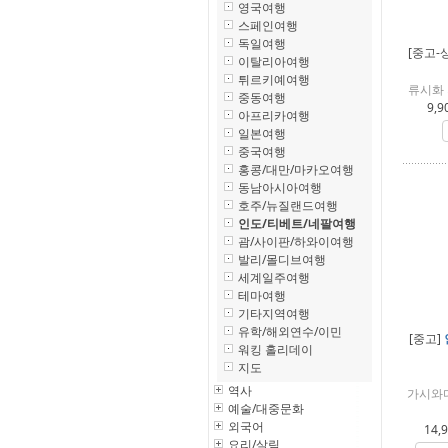
영국여행
스페인여행
독일여행
[중고-
이탈리아여행
튀르키예여행
류시화 
중동여행
9,9
아프리카여행
일본여행
중국여행
홍콩/대만/마카오여행
동남아시아여행
호주/뉴질랜드여행
인도/티베트/네팔여행
괌/사이판/하와이여행
발리/몰디브여행
세계일주여행
테마여행
기타지역여행
유학/해외연수/이민
[중고]
워킹 홀리데이
지도
역사
가시와다
예술/대중문화
외국어
14,
요리/살림