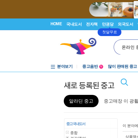
HOME
국내도서
전자책
만권당
외국도서
첫달무료
온라인 
분야보기
중고음반
많이 판매된 중고
N
1천원부터
새로 등록된 중고
중고음반
알라딘 중고
중고매장 이 광
중고 국내도서
이 분야
종합
상품명