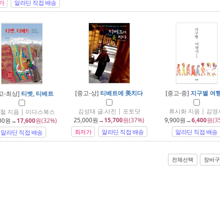
가
알라딘 직접 배송
[중고-상]
티베트에 美치다
[중고-중]
지구별 여
고-최상]
티벳, 티베트
김성태 글.사진 | 포토닷
류시화 지음 | 김영
철 지음 | 미다스북스
25,000
원→
15,700
원(37%)
9,900
원→
6,400
원(3
00
원→
17,600
원(32%)
최저가
알라딘 직접 배송
알라딘 직접 배송
알라딘 직접 배송
전체선택
장바구