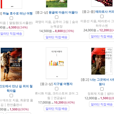
[중고-중]
테라로사 커피
[중고-상]
몽골에 마음이 머물다
상]
하늘 호수로 떠난 여행
이윤선 지음, 테라로사 그
곽영미 지음, 김주아 그림 | 숨쉬
지음 | 열림원(도서출판)
하우스엔
는책공장
00
원→
6,500
원(34%)
24,000
원→
12,200
원(
14,500
원→
8,800
원(39%)
알라딘 직접 배송
알라딘 직접 배송
알라딘 직접 배송
[중고]
나는 그곳에서 사
[중고-상]
지구별 여행자
웠다
인도에서 만난 길 위의 철
학자들
류시화 지음, 크리스토퍼 코어 그
정희재 지음 | 샘터
림 | 연금술사
12,000
원→
1,500
원(8
 데쓰오 지음, 최윤영 옮
17,000
원→
10,200
원(40%)
알라딘 직접 배송
김 | 한언출판사
알라딘 직접 배송
900
원→
1,500
원(90%)