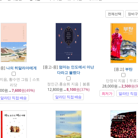
전체선택
장바구
[중고-중]
엄마는 인도에서 아난
-중]
나의 히말라야에게
[중고]
부탄
다라고 불렸다
지음, 황수연 그림 | 스토
단정석 지음 | 두르
정인근.홍승희 지음 | 봄름
리닷
28,000
원→
2,500
원(9
12,800
원→
8,100
원(37%)
000
원→
7,600
원(49%)
최저가
알라딘 직접
알라딘 직접 배송
알라딘 직접 배송