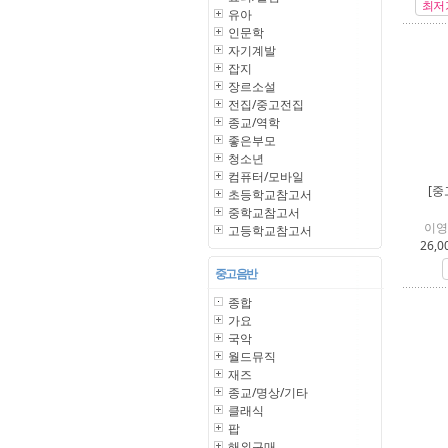
최저
유아
인문학
자기계발
잡지
장르소설
전집/중고전집
종교/역학
좋은부모
청소년
컴퓨터/모바일
[중
초등학교참고서
중학교참고서
이영
고등학교참고서
26,0
중고 음반
종합
가요
국악
월드뮤직
재즈
종교/명상/기타
클래식
팝
해외구매