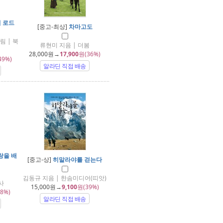
 로드
[중고-최상]
차마고도
림 | 북
류현미 지음 | 더봄
28,000
원→
17,900
원(36%)
49%)
알라딘 직접 배송
랑을 배
[중고-상]
히말라야를 걷는다
김동규 지음 | 한솜미디어(띠앗)
사
15,000
원→
9,100
원(39%)
8%)
알라딘 직접 배송