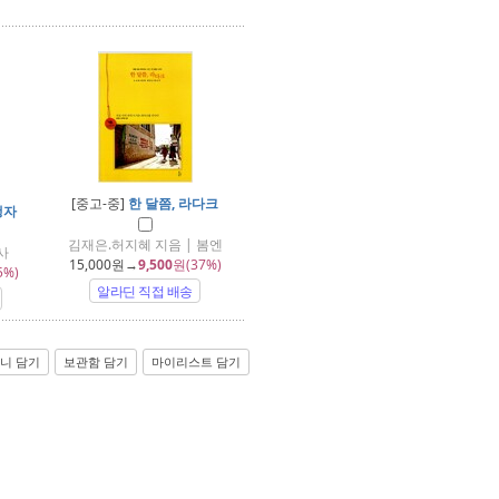
[중고-중]
한 달쯤, 라다크
행자
김재은.허지혜 지음 | 봄엔
사
15,000
원→
9,500
원(37%)
5%)
알라딘 직접 배송
니 담기
보관함 담기
마이리스트 담기