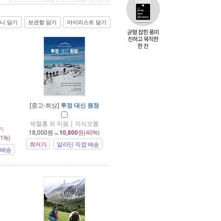
니 담기
보관함 담기
마이리스트 담기
[중고-최상]
투정 대신 원정
박철홍 외 지음 | 지식오름
가
18,000
원→
10,800
원(40%)
1%)
최저가
알라딘 직접 배송
 배송