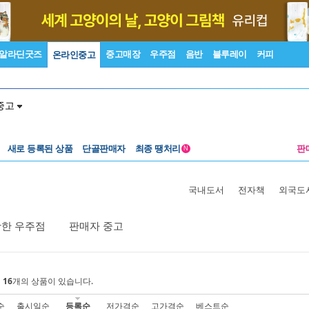
알라딘굿즈
중고매장
우주점
음반
블루레이
커피
온라인중고
중고
새로 등록된 상품
단골판매자
최종 땡처리
판
N
국내도서
전자책
외국도
활한 우주점
판매자 중고
에
16
개의 상품이 있습니다.
순
출시일순
등록순
저가격순
고가격순
베스트순