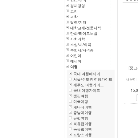
건강/취미
경제경영
고전
과학
달력/기타
대학교재/전문서적
만화/라이트노벨
사회과학
소설/시/희곡
수험서/자격증
어린이
에세이
여행
[중고
국내 여행에세이
서울/수도권 여행가이드
서윤미 
제주도 여행가이드
국내 여행가이드
15,
캠핑여행
미국여행
캐나다여행
중남미여행
유럽여행
북유럽여행
동유럽여행
프랑스여행