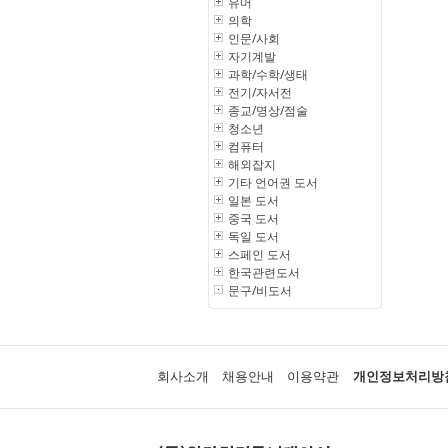
유머
의학
인문/사회
자기계발
과학/수학/생태
전기/자서전
종교/명상/점술
청소년
컴퓨터
해외잡지
기타 언어권 도서
일본 도서
중국 도서
독일 도서
스페인 도서
한국관련도서
문구/비도서
회사소개
채용안내
이용약관
개인정보처리방