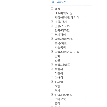
중고 외국도서
종합
ELT/어학/사전
가정/원예/인테리어
가족/관계
건강/스포츠
건축/디자인
경제경영
공예/취미/수집
교육/자료
기술공학
달력/다이어리/연감
만화
법률
소설/시/희곡
수험서
어린이
언어학
에세이
여행
역사
예술/대중문화
오디오북
요리