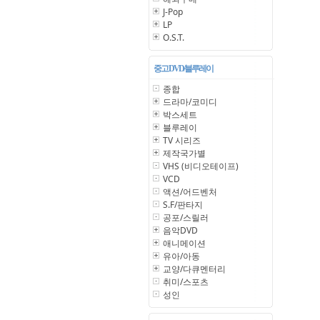
J-Pop
LP
O.S.T.
중고 DVD/블루레이
종합
드라마/코미디
박스세트
블루레이
TV 시리즈
제작국가별
VHS (비디오테이프)
VCD
액션/어드벤처
S.F/판타지
공포/스릴러
음악DVD
애니메이션
유아/아동
교양/다큐멘터리
취미/스포츠
성인