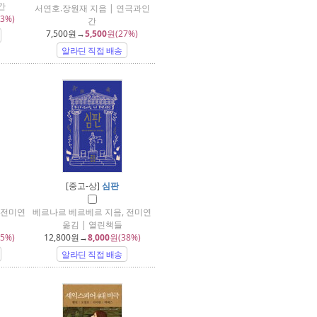
간
서연호.장원재 지음 | 연극과인
3%)
간
7,500
원→
5,500
원(27%)
알라딘 직접 배송
[중고-상]
심판
 전미연
베르나르 베르베르 지음, 전미연
옮김 | 열린책들
5%)
12,800
원→
8,000
원(38%)
알라딘 직접 배송