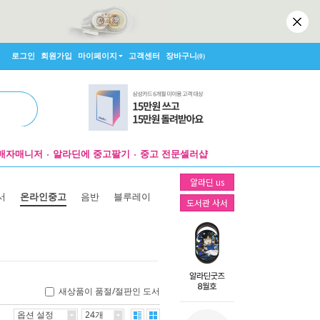
로그인
회원가입
마이페이지
고객센터
장바구니
(0)
매자매니저
알라딘에 중고팔기
중고 전문셀러샵
알라딘 us
서
온라인중고
음반
블루레이
도서관 사서
새상품이 품절/절판인 도서
옵션 설정
24개