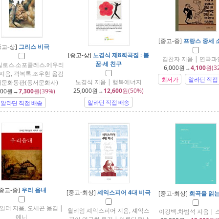
[중고-중]
프랑스 중세 
중고-상]
그리스 비극
[중고-상]
노경식 제8희곡집 : 봄
김찬자 지음 | 연극
꿈·세 친구
킬로스.소포클레스.에우리
6,000
원→
4,100
원(3
지음, 곽복록.조우현 옮김
최저가
알라딘 직접
노경식 지음 | 행복에너지
서문화동판(동서문화사)
25,000
원→
12,600
원(50%)
000
원→
7,300
원(39%)
알라딘 직접 배송
알라딘 직접 배송
[중고-중]
우리 읍내
[중고-최상]
셰익스피어 4대 비극
[중고-최상]
희곡을 읽는
일더 지음, 오세곤 옮김 |
윌리엄 셰익스피어 지음, 셰익스
이강백.차범석 지음 | 
예니