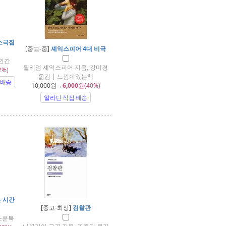
소극집
[중고-중]
셰익스피어 4대 비극
과인간
윌리엄 셰익스피어 지음, 강미경
2%)
옮김 | 느낌이있는책
 배송
10,000
원→
6,000
원(40%)
알라딘 직접 배송
 시간
[중고-최상]
검찰관
스푼북