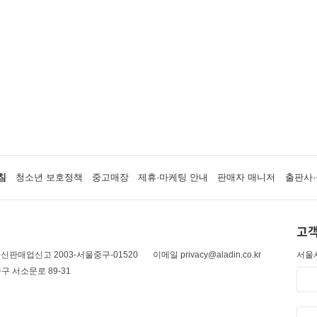
침
청소년 보호정책
중고매장
제휴·마케팅 안내
판매자 매니저
출판사·
고객
신판매업신고 2003-서울중구-01520
이메일 privacy@aladin.co.kr
서울시
구 서소문로 89-31