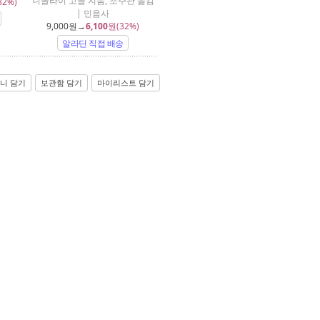
니꼴라이 고골 지음, 조주관 옮김
32%)
| 민음사
9,000
원→
6,100
원(32%)
알라딘 직접 배송
니 담기
보관함 담기
마이리스트 담기