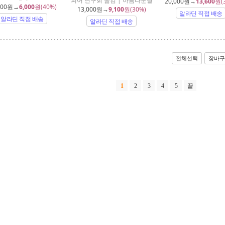
피어 연구회 옮김 | 아름다운날
20,000
원→
13,600
원(
000
원→
6,000
원(40%)
13,000
원→
9,100
원(30%)
알라딘 직접 배송
알라딘 직접 배송
알라딘 직접 배송
전체선택
장바구
1
2
3
4
5
끝