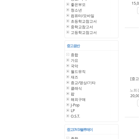
15,
좋은부모
청소년
컴퓨터/모바일
초등학교참고서
중학교참고서
고등학교참고서
중고 음반
종합
가요
국악
월드뮤직
재즈
[중고
종교/명상/기타
클래식
노희경
팝
20,0
해외구매
J-Pop
LP
O.S.T.
중고 DVD/블루레이
종합