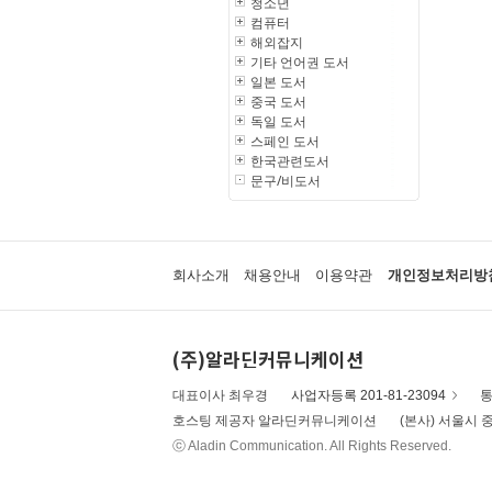
청소년
컴퓨터
해외잡지
기타 언어권 도서
일본 도서
중국 도서
독일 도서
스페인 도서
한국관련도서
문구/비도서
회사소개
채용안내
이용약관
개인정보처리방
(주)알라딘커뮤니케이션
대표이사 최우경
사업자등록 201-81-23094
통
호스팅 제공자 알라딘커뮤니케이션
(본사) 서울시 중
ⓒ Aladin Communication. All Rights Reserved.