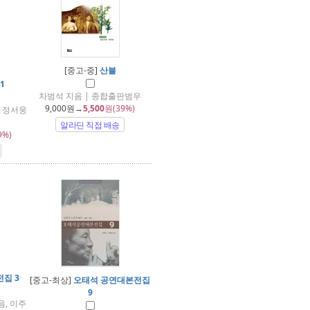
[중고-중]
산불
1
차범석 지음 | 종합출판범우
9,000
원→
5,500
원(39%)
, 정서웅
알라딘 직접 배송
9%)
전집 3
[중고-최상]
오태석 공연대본전집
9
, 이주