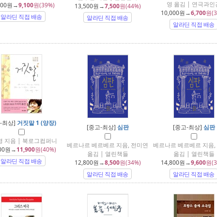
영 옮김 | 연극과인
000
원→
9,100
원(39%)
13,500
원→
7,500
원(44%)
10,000
원→
6,700
원(3
알라딘 직접 배송
알라딘 직접 배송
알라딘 직접 배송
-최상]
거짓말 1 (양장)
[중고-최상]
심판
[중고-최상]
심판
 지음 | 북로그컴퍼니
베르나르 베르베르 지음, 전미연
베르나르 베르베르 지음,
00
원→
11,900
원(40%)
옮김 | 열린책들
옮김 | 열린책들
알라딘 직접 배송
12,800
원→
8,500
원(34%)
14,800
원→
9,600
원(3
알라딘 직접 배송
알라딘 직접 배송