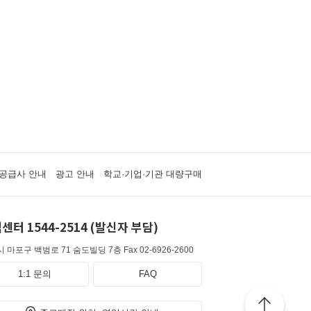
공급사 안내
광고 안내
학교·기업·기관 대량구매
센터 1544-2514 (발신자 부담)
 마포구 백범로 71 숨도빌딩 7층
Fax 02-6926-2600
1:1 문의
FAQ