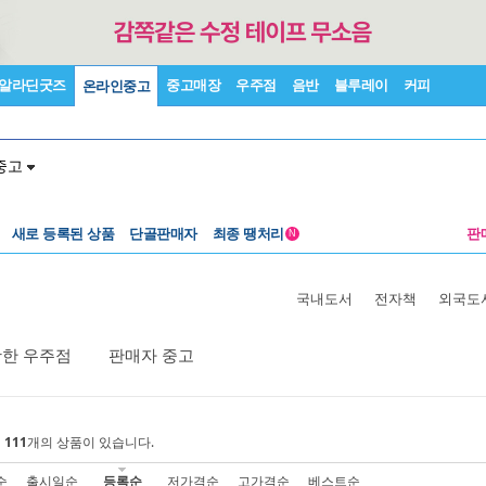
알라딘굿즈
중고매장
우주점
음반
블루레이
커피
온라인중고
중고
새로 등록된 상품
단골판매자
최종 땡처리
판
N
국내도서
전자책
외국도
활한 우주점
판매자 중고
에
111
개의 상품이 있습니다.
순
출시일순
등록순
저가격순
고가격순
베스트순