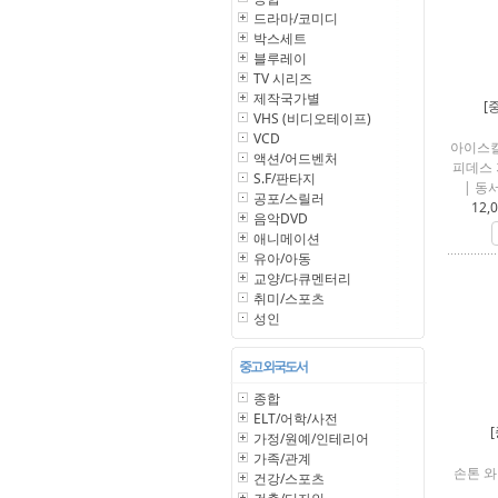
드라마/코미디
박스세트
블루레이
TV 시리즈
제작국가별
[
VHS (비디오테이프)
VCD
아이스
액션/어드벤처
피데스 
S.F/판타지
| 동
공포/스릴러
12,
음악DVD
애니메이션
유아/아동
교양/다큐멘터리
취미/스포츠
성인
중고 외국도서
종합
ELT/어학/사전
가정/원예/인테리어
가족/관계
손톤 와
건강/스포츠