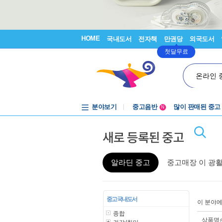
HOME
국내도서
전자책
만권당
외국도서
첫달무료
온라인 
분야보기
중고음반
많이 판매된 중고
N
1천원부터
새로 등록된 중고
중고음반
알라딘 중고
중고매장 이 광
중고 국내도서
이 분야
종합
상품명