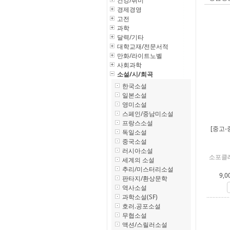
건강/취미
경제경영
고전
과학
달력/기타
대학교재/전문서적
만화/라이트노벨
사회과학
소설/시/희곡
한국소설
일본소설
영미소설
스페인/중남미소설
프랑스소설
[중고-
독일소설
중국소설
러시아소설
소포클레
세계의 소설
추리/미스터리소설
9,0
판타지/환상문학
역사소설
과학소설(SF)
호러.공포소설
무협소설
액션/스릴러소설