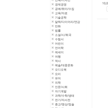
건축/디자인
10,
경제경영
공예/취미/수집
교육/자료
기술공학
달력/다이어리/연감
만화
법률
소설/시/희곡
수험서
어린이
언어학
에세이
여행
역사
예술/대중문화
오디오북
요리
유머
의학
인문/사회
자기계발
과학/수학/생태
전기/자서전
종교/명상/점술