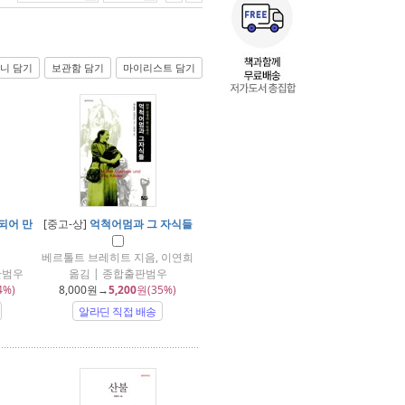
니 담기
보관함 담기
마이리스트 담기
되어 만
[중고-상]
억척어멈과 그 자식들
베르톨트 브레히트 지음, 이연희
판범우
옮김 | 종합출판범우
4%)
8,000
원→
5,200
원(35%)
알라딘 직접 배송