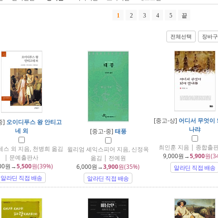
1
2
3
4
5
끝
전체선택
장바구
[중고-상]
어디서 무엇이 
중]
오이디푸스 왕 안티고
나랴
네 외
[중고-중]
태풍
최인훈 지음 | 종합출
스 외 지음, 천병희 옮김
윌리엄 셰익스피어 지음, 신정옥
9,000
원→
5,900
원(3
| 문예출판사
옮김 | 전예원
00
원→
5,500
원(39%)
6,000
원→
3,900
원(35%)
알라딘 직접 배송
알라딘 직접 배송
알라딘 직접 배송