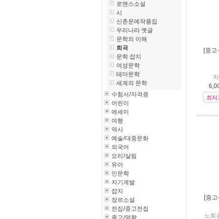
로맨스소설
시
신춘문예작품집
우리나라 옛글
문학의 이해
희곡
[중고
문학 잡지
여성문학
테마문학
차
세계의 문학
6,0
수험서/자격증
최저
어린이
에세이
여행
역사
예술/대중문화
외국어
요리/살림
유아
인문학
자기계발
잡지
[중고
장르소설
전집/중고전집
노희경
종교/역학