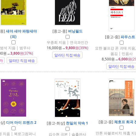
-중]
새야 새야 파랑새야
[중고-중]
버닝필드
(외)
[중고-중]
파우스트 
우종희 지음 | 연극과인간
범석 지음 | 범우사
16,000
원→
9,800
원(39%)
요한 볼프강 폰 괴테 지음
00
원→
3,800
원(37%)
옮김 | 민음사
알라딘 직접 배송
8,500
원→
6,000
원(2
가
알라딘 직접 배송
알라딘 직접 배송
[중고-중]
체호프 희곡 
-상]
디어 마이 프렌즈 2
[중고-최상]
천일의 약속 1
안톤 파블로비치 체홉 지음
 지음 | 북로그컴퍼니
김수현 극본 | 솔출판사