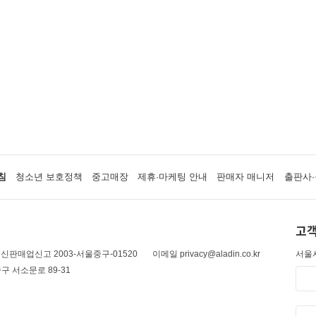
침
청소년 보호정책
중고매장
제휴·마케팅 안내
판매자 매니저
출판사·
고객
신판매업신고 2003-서울중구-01520
이메일 privacy@aladin.co.kr
서울시
구 서소문로 89-31