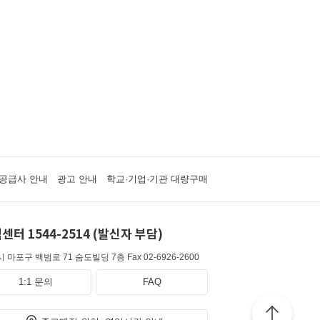
공급사 안내
광고 안내
학교·기업·기관 대량구매
센터 1544-2514 (발신자 부담)
 마포구 백범로 71 숨도빌딩 7층
Fax 02-6926-2600
1:1 문의
FAQ