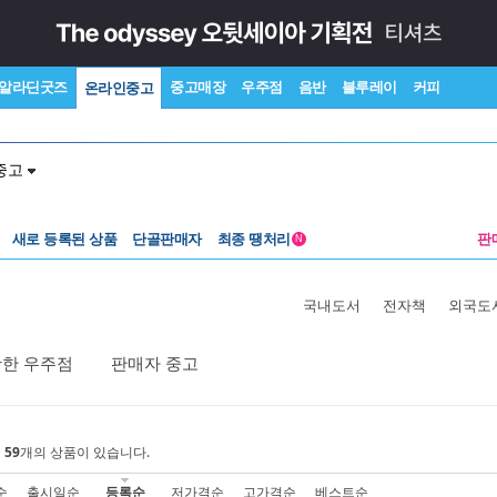
알라딘굿즈
중고매장
우주점
음반
블루레이
커피
온라인중고
중고
새로 등록된 상품
단골판매자
최종 땡처리
판
N
국내도서
전자책
외국도
활한 우주점
판매자 중고
에
59
개의 상품이 있습니다.
순
출시일순
등록순
저가격순
고가격순
베스트순