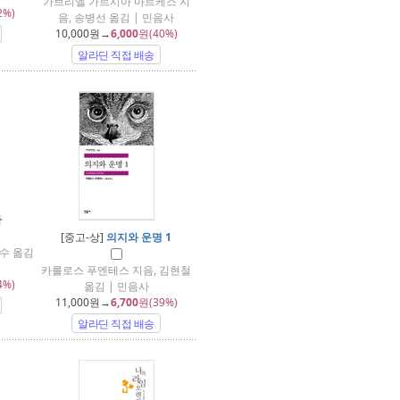
가브리엘 가르시아 마르케스 지
2%)
음, 송병선 옮김 | 민음사
10,000
원→
6,000
원(40%)
알라딘 직접 배송
사
[중고-상]
의지와 운명 1
수 옮김
카를로스 푸엔테스 지음, 김현철
4%)
옮김 | 민음사
11,000
원→
6,700
원(39%)
알라딘 직접 배송