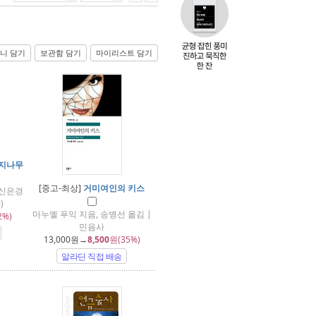
니 담기
보관함 담기
마이리스트 담기
지나무
[중고-최상]
거미여인의 키스
 신은경
)
마누엘 푸익 지음, 송병선 옮김 |
2%)
민음사
13,000
원→
8,500
원(35%)
알라딘 직접 배송