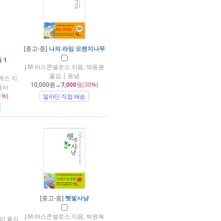
[중고-중]
나의 라임 오렌지나무
 1
J.M 바스콘셀로스 지음, 박동원
옮김 | 동녘
케스 지
10,000
원→
7,000
원(30%)
음사
1%)
알라딘 직접 배송
[중고-중]
햇빛사냥
J.M.바스콘셀로스 지음, 박원복
미 옮김