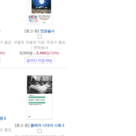
사
[중고-중]
연금술사
수 옮김
파울로 코엘료 지음, 최정수 옮김
| 문학동네
4%)
8,000
원→
5,300
원(34%)
알라딘 직접 배송
쟁 6
[중고-중]
콜레라 시대의 사랑 2
선 옮김