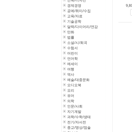
건축/디자인
경제경영
9,8
공예/취미/수집
교육/자료
기술공학
달력/다이어리/연감
만화
법률
소설/시/희곡
수험서
어린이
언어학
에세이
여행
역사
예술/대중문화
오디오북
요리
유머
의학
인문/사회
자기계발
과학/수학/생태
전기/자서전
종교/명상/점술