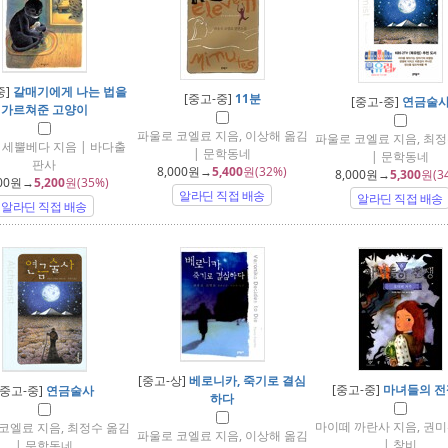
중]
갈매기에게 나는 법을
[중고-중]
11분
[중고-중]
연금술
가르쳐준 고양이
파울로 코엘료 지음, 이상해 옮김
파울로 코엘료 지음, 최정
 세뿔베다 지음 | 바다출
| 문학동네
| 문학동네
판사
8,000
원→
5,400
원(32%)
8,000
원→
5,300
원(3
00
원→
5,200
원(35%)
알라딘 직접 배송
알라딘 직접 배송
알라딘 직접 배송
[중고-상]
베로니카, 죽기로 결심
[중고-중]
마녀들의 전
[중고-중]
연금술사
하다
마이떼 까란사 지음, 권미
코엘료 지음, 최정수 옮김
파울로 코엘료 지음, 이상해 옮김
| 창비
| 문학동네