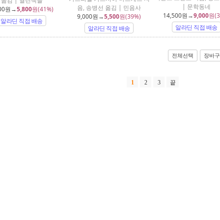
옮김 | 열린책들
| 문학동네
음, 송병선 옮김 | 민음사
00
원→
5,800
원(41%)
14,500
원→
9,000
원(3
9,000
원→
5,500
원(39%)
알라딘 직접 배송
알라딘 직접 배송
알라딘 직접 배송
전체선택
장바구
1
2
3
끝