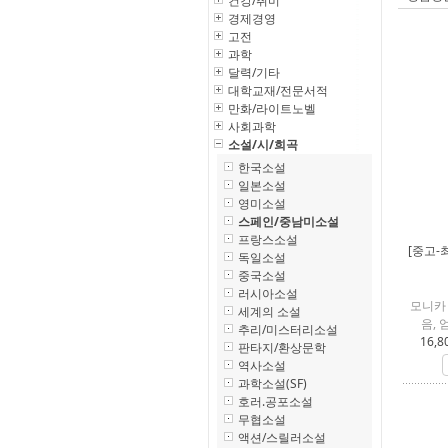
건강/취미
경제경영
고전
과학
달력/기타
대학교재/전문서적
만화/라이트노벨
사회과학
소설/시/희곡
한국소설
일본소설
영미소설
스페인/중남미소설
프랑스소설
[중고-
독일소설
중국소설
러시아소설
모니카
세계의 소설
음, 
추리/미스터리소설
16,8
판타지/환상문학
역사소설
과학소설(SF)
호러.공포소설
무협소설
액션/스릴러소설