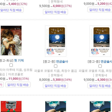
| 문학동네
9,000
원→
5,200
원(4
00
원→
5,400
원(32%)
9,500
원→
6,000
원(37%)
알라딘 직접 배송
알라딘 직접 배송
알라딘 직접 배송
[중고-최상]
첫 기억
[중고-중]
연금술사
[중고-중]
연금술
리아 마투테 지음, 성초림
파울로 코엘료 지음, 최정수 옮김
파울로 코엘료 지음, 최정
옮김 | 마르코폴로
| 문학동네
| 문학동네
00
원→
11,000
원(35%)
8,000
원→
5,300
원(34%)
9,500
원→
6,300
원(3
가
알라딘 직접 배송
알라딘 직접 배송
알라딘 직접 배송