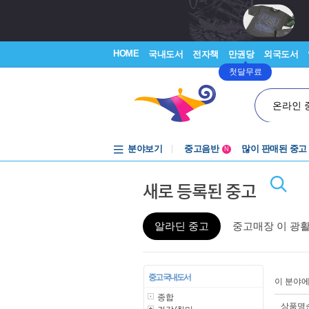
HOME
국내도서
전자책
만권당
외국도서
첫달무료
온라인 
분야보기
중고음반
많이 판매된 중고
N
1천원부터
새로 등록된 중고
중고음반
알라딘 중고
중고매장 이 광
중고 국내도서
이 분야
종합
상품명