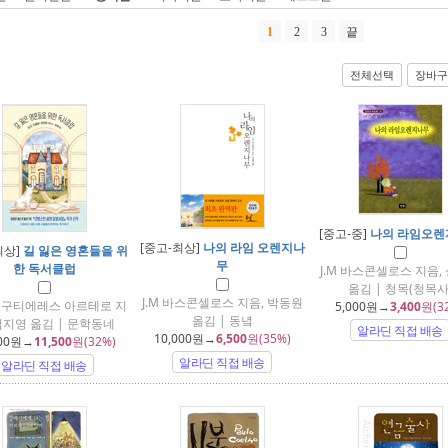
1
2
3
끝
전체선택
장바구
[중고-중]
나의 라임오렌
[중고-최상]
나의 라임 오렌지나
최상]
길 잃은 영혼들을 위
무
한 독서클럽
J.M 바스콘셀로스 지음,
옮김 | 청목(청목사
J.M 바스콘셀로스 지음, 박동원
 구티에레스 아르테로 지
5,000
원→
3,400
원(3
옮김 | 동녘
엄지영 옮김 | 문학동네
알라딘 직접 배송
10,000
원→
6,500
원(35%)
00
원→
11,500
원(32%)
알라딘 직접 배송
알라딘 직접 배송