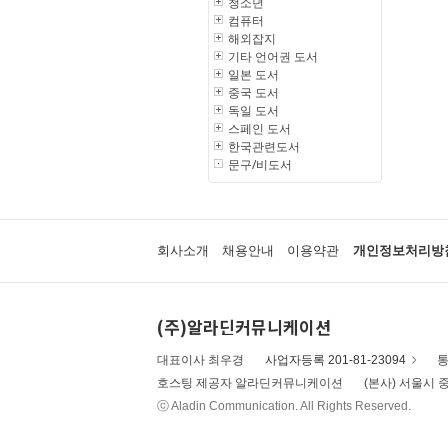
청소년
컴퓨터
해외잡지
기타 언어권 도서
일본 도서
중국 도서
독일 도서
스페인 도서
한국관련도서
문구/비도서
회사소개
채용안내
이용약관
개인정보처리방
(주)알라딘커뮤니케이션
대표이사 최우경
사업자등록 201-81-23094
통
호스팅 제공자 알라딘커뮤니케이션
(본사) 서울시 중
ⓒ Aladin Communication. All Rights Reserved.