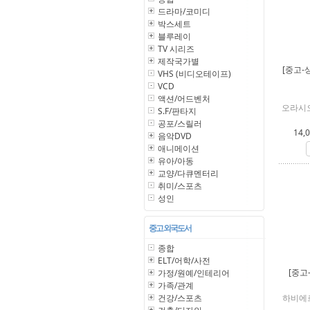
드라마/코미디
박스세트
블루레이
TV 시리즈
제작국가별
[중고-
VHS (비디오테이프)
VCD
액션/어드벤처
오라시오
S.F/판타지
공포/스릴러
14,
음악DVD
애니메이션
유아/아동
교양/다큐멘터리
취미/스포츠
성인
중고 외국도서
종합
ELT/어학/사전
[중고
가정/원예/인테리어
가족/관계
건강/스포츠
하비에르