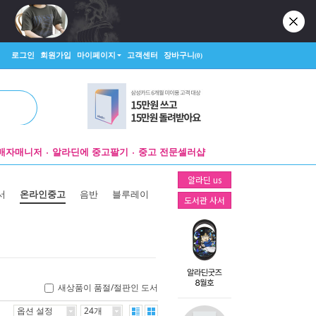
로그인
회원가입
마이페이지
고객센터
장바구니
(0)
매자매니저
알라딘에 중고팔기
중고 전문셀러샵
알라딘 us
서
온라인중고
음반
블루레이
도서관 사서
새상품이 품절/절판인 도서
옵션 설정
24개