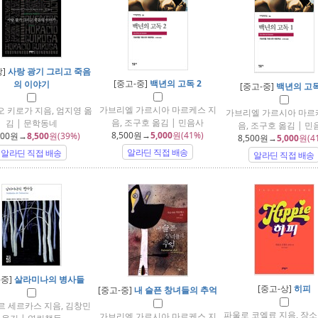
상]
사랑 광기 그리고 죽음
[중고-중]
백년의 고독 2
의 이야기
[중고-중]
백년의 고독
가브리엘 가르시아 마르케스 지
 키로가 지음, 엄지영 옮
가브리엘 가르시아 마르
음, 조구호 옮김 | 민음사
김 | 문학동네
음, 조구호 옮김 | 민
8,500
원→
5,000
원(41%)
000
원→
8,500
원(39%)
8,500
원→
5,000
원(4
알라딘 직접 배송
알라딘 직접 배송
알라딘 직접 배송
-중]
살라미나의 병사들
[중고-상]
히피
[중고-중]
내 슬픈 창녀들의 추억
 세르카스 지음, 김창민
파울로 코엘료 지음, 장소
가브리엘 가르시아 마르케스 지