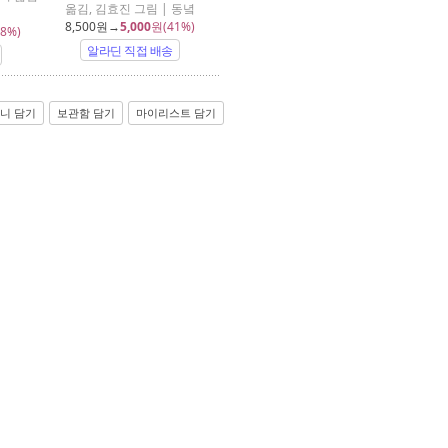
옮김, 김효진 그림 | 동녘
8,500
원→
5,000
원(41%)
8%)
알라딘 직접 배송
니 담기
보관함 담기
마이리스트 담기