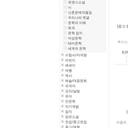
로맨스소설
시
신춘문예작품집
우리나라 옛글
문학의 이해
[중고-
희곡
문학 잡지
여성문학
루이스
테마문학
세계의 문학
8,0
수험서/자격증
어린이
에세이
여행
역사
예술/대중문화
외국어
요리/살림
유아
인문학
자기계발
잡지
장르소설
전집/중고전집
파울로 
종교/역학