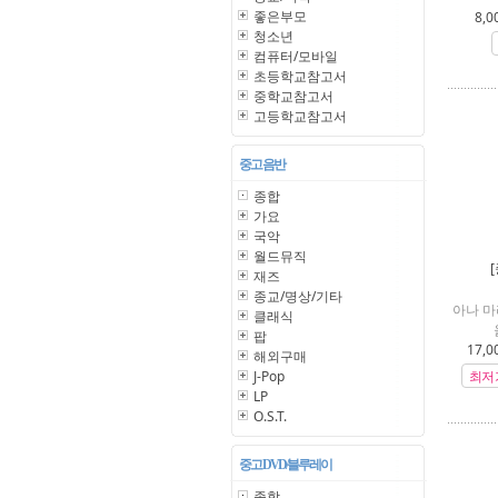
좋은부모
8,0
청소년
컴퓨터/모바일
초등학교참고서
중학교참고서
고등학교참고서
중고 음반
종합
가요
국악
월드뮤직
재즈
종교/명상/기타
아나 마
클래식
팝
17,0
해외구매
J-Pop
최저
LP
O.S.T.
중고 DVD/블루레이
종합