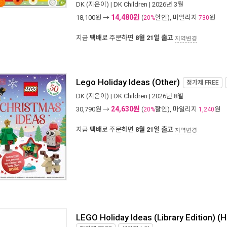
DK
(지은이) |
DK Children
| 2026년 3월
14,480원
18,100
원 →
(
할인), 마일리지
원
20%
730
지금
택배
로 주문하면
8월 21일 출고
지역변경
Lego Holiday Ideas (Other)
정가제
FREE
DK
(지은이) |
DK Children
| 2026년 8월
24,630원
30,790
원 →
(
할인), 마일리지
원
20%
1,240
지금
택배
로 주문하면
8월 21일 출고
지역변경
LEGO Holiday Ideas (Library Edition) (