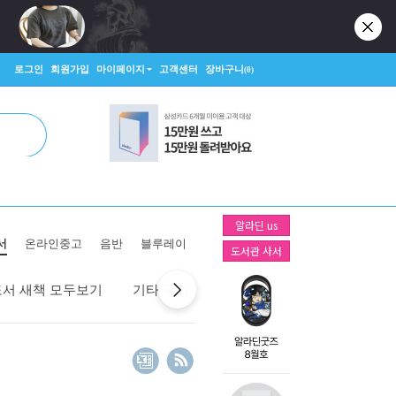
로그인
회원가입
마이페이지
고객센터
장바구니
(0)
알라딘 us
서
온라인중고
음반
블루레이
도서관 사서
도서 새책 모두보기
기타 국가 새책 모두보기