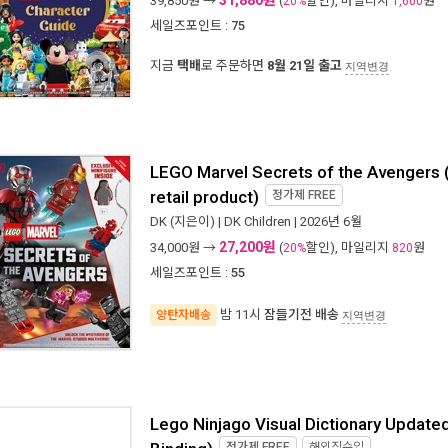
31,880원
39,850
원 →
(
할인), 마일리지
원
20%
1,600
세일즈포인트 :
75
지금
택배
로 주문하면
8월 21일 출고
지역변경
LEGO Marvel Secrets of the Avengers (
retail product)
정가제
FREE
DK
(지은이) |
DK Children
| 2026년 6월
27,200원
34,000
원 →
(
할인), 마일리지
원
20%
820
세일즈포인트 :
55
밤 11시
잠들기전 배송
양탄자배송
지역변경
Lego Ninjago Visual Dictionary Updated 
Binding)
정가제
FREE
해외직수입