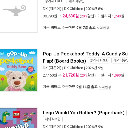
정가제
FREE
해외직수입
DK
(지은이) |
DK Children
| 2026년 8월
24,630원
30,790
원 →
(
할인), 마일리지
원
20%
1,240
지금
택배
로 주문하면
9월 7일 출고
지역변경
Pop-Up Peekaboo! Teddy: A Cuddly Sur
Flap! (Board Books)
정가제
FREE
해외직수
DK
(지은이) |
DK Children
| 2026년 9월
21,720원
27,160
원 →
(
할인), 마일리지
원
20%
1,090
지금
택배
로 주문하면
9월 14일 출고
지역변경
Lego Would You Rather? (Paperback)
해외직수입
DK
(지은이) |
DK Children
| 2026년 9월