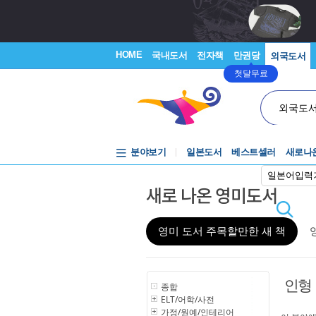
HOME
국내도서
전자책
만권당
외국도서
첫달무료
외국도
분야보기
일본도서
베스트셀러
새로나
일본어입력
새로 나온 영미도서
영미 도서 주목할만한 새 책
인형
종합
ELT/어학/사전
가정/원예/인테리어