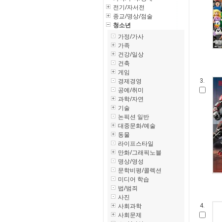
전기/자서전
종교/명상/점술
청소년
가정/가사
가족
건강/일상
건축
게임
경제경영
3.
공예/취미
과학/자연
기술
논픽션 일반
대중문화/예술
동물
라이프스타일
만화/그래픽노블
명상/영성
문학비평/콜렉션
미디어 학습
법/범죄
사진
사회과학
4.
사회문제