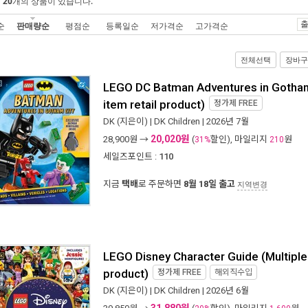
에
20
개의 상품이 있습니다.
출
순
판매량순
평점순
등록일순
저가격순
고가격순
전체선택
장바구
LEGO DC Batman Adventures in Gotham 
item retail product)
정가제
FREE
DK
(지은이) |
DK Children
| 2026년 7월
20,020원
28,900
원 →
(
할인), 마일리지
원
31%
210
세일즈포인트 :
110
지금
택배
로 주문하면
8월 18일 출고
지역변경
LEGO Disney Character Guide (Multiple-
product)
정가제
FREE
해외직수입
DK
(지은이) |
DK Children
| 2026년 6월