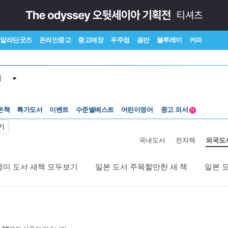
알라딘굿즈
온라인중고
중고매장
우주점
음반
블루레이
커피
서
수준별베스트
중고 외서
온책
특가도서
이벤트
어린이영어
N
Lexile®
5백원부터
기
수준별베스트
중고 외서
국내도서
전자책
외국도
영미 도서 새책 모두보기
일본 도서 주목할만한 새 책
일본 