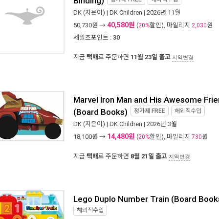
DK
(지은이) |
DK Children
| 2026년 11월
40,580원
50,730
원 →
(
할인), 마일리지
원
20%
2,030
세일즈포인트 :
30
지금
택배
로 주문하면
11월 23일 출고
지역변경
Marvel Iron Man and His Awesome Frie
(Board Books)
정가제
FREE
해외직수입
DK
(지은이) |
DK Children
| 2026년 3월
14,480원
18,100
원 →
(
할인), 마일리지
원
20%
730
지금
택배
로 주문하면
8월 21일 출고
지역변경
Lego Duplo Number Train (Board Book
해외직수입