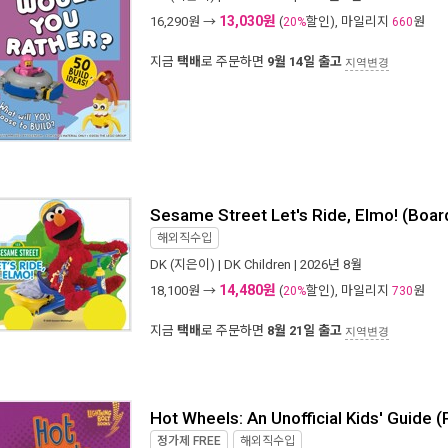
13,030원
16,290
원 →
(
할인), 마일리지
원
20%
660
지금
택배
로 주문하면
9월 14일 출고
지역변경
Sesame Street Let's Ride, Elmo! (Boar
해외직수입
DK
(지은이) |
DK Children
| 2026년 8월
14,480원
18,100
원 →
(
할인), 마일리지
원
20%
730
지금
택배
로 주문하면
8월 21일 출고
지역변경
Hot Wheels: An Unofficial Kids' Guide 
정가제
FREE
해외직수입