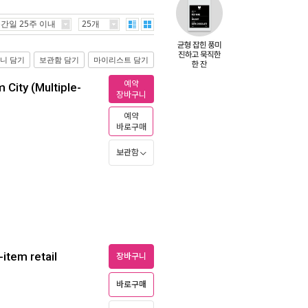
간일 25주 이내
25개
니 담기
보관함 담기
마이리스트 담기
예약
City (Multiple-
장바구니
예약
바로구매
보관함
item retail
장바구니
바로구매