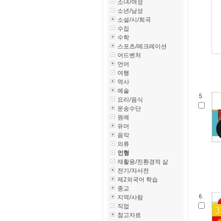
소녀/여성
소년/남성
소설/시/희곡
수집
수학
스포츠/레크레이션
어드벤처
언어
여행
역사
예술
5.
요리/음식
운송수단
원예
유머
음악
의류
인형
재활용/친환경적 삶
전기/자서전
제2외국어 학습
종교
지역/사람
6.
직업
참고자료