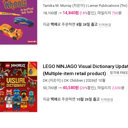
Tamika M. Murray
(지은이) |
Lerner Publications (Tm)
14,840원
18,100
원 →
(
할인), 마일리지
원
18%
750
지금
택배
로 주문하면
8월 24일 출고
지역변경
LEGO NINJAGO Visual Dictionary Updat
(Multiple-item retail product)
정가제
FREE
DK
(지은이) |
DK Children
| 2026년 10월
40,580원
50,730
원 →
(
할인), 마일리지
원
20%
2,030
지금
택배
로 주문하면
10월 26일 출고
지역변경