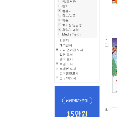
책/도서관
철학
컴퓨터
학교/교육
학습
호기심/궁금증
휴일/기념일
Media Tie-In
컴퓨터
7.
해외잡지
기타 언어권 도서
일본 도서
중국 도서
독일 도서
스페인 도서
한국관련도서
문구/비도서
8.