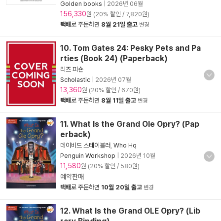
Golden books
|
2026년 06월
156,330
원 (20% 할인 / 7,820원)
택배
로 주문하면
8월 21일 출고
변경
10. Tom Gates 24: Pesky Pets and Pa
rties (Book 24) (Paperback)
리즈 피숀
Scholastic
|
2026년 07월
13,360
원 (20% 할인 / 670원)
택배
로 주문하면
8월 11일 출고
변경
11. What Is the Grand Ole Opry? (Pap
erback)
데이비드 스테이블러
,
Who Hq
Penguin Workshop
|
2026년 10월
11,580
원 (20% 할인 / 580원)
예약판매
택배
로 주문하면
10월 20일 출고
변경
12. What Is the Grand OLE Opry? (Lib