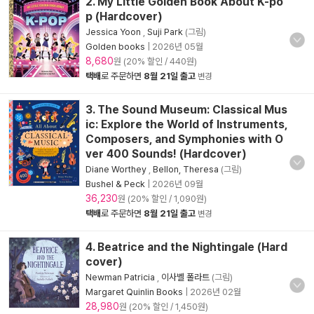
2. My Little Golden Book About K-po
p (Hardcover)
Jessica Yoon
,
Suji Park
(그림)
Golden books
|
2026년 05월
8,680
원 (20% 할인 / 440원)
택배
로 주문하면
8월 21일 출고
변경
3. The Sound Museum: Classical Mus
ic: Explore the World of Instruments,
Composers, and Symphonies with O
ver 400 Sounds! (Hardcover)
Diane Worthey
,
Bellon, Theresa
(그림)
Bushel & Peck
|
2026년 09월
36,230
원 (20% 할인 / 1,090원)
택배
로 주문하면
8월 21일 출고
변경
4. Beatrice and the Nightingale (Hard
cover)
Newman Patricia
,
이사벨 폴라트
(그림)
Margaret Quinlin Books
|
2026년 02월
28,980
원 (20% 할인 / 1,450원)