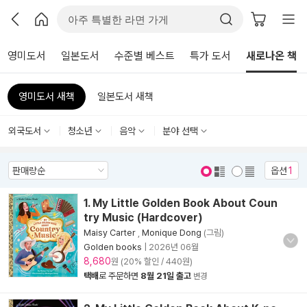
영미도서
일본도서
수준별 베스트
특가 도서
새로나온 책
영미도서 새책
일본도서 새책
외국도서
청소년
음악
분야 선택
옵션
1
표지 보기
표지 안보기
1. My Little Golden Book About Coun
try Music (Hardcover)
Maisy Carter
,
Monique Dong
(그림)
Golden books
|
2026년 06월
8,680
원 (20% 할인 / 440원)
택배
로 주문하면
8월 21일 출고
변경