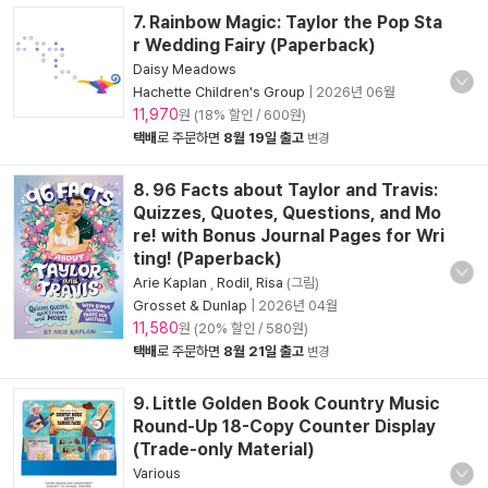
7. Rainbow Magic: Taylor the Pop Sta
r Wedding Fairy (Paperback)
Daisy Meadows
Hachette Children's Group
|
2026년 06월
11,970
원 (18% 할인 / 600원)
택배
로 주문하면
8월 19일 출고
변경
8. 96 Facts about Taylor and Travis:
Quizzes, Quotes, Questions, and Mo
re! with Bonus Journal Pages for Wri
ting! (Paperback)
Arie Kaplan
,
Rodil, Risa
(그림)
Grosset & Dunlap
|
2026년 04월
11,580
원 (20% 할인 / 580원)
택배
로 주문하면
8월 21일 출고
변경
9. Little Golden Book Country Music
Round-Up 18-Copy Counter Display
(Trade-only Material)
Various