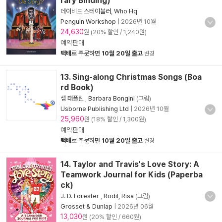
rary Binding)
데이비드 스테이블러
,
Who Hq
Penguin Workshop
|
2026년 10월
24,630
원 (20% 할인 / 1,240원)
예약판매
택배
로 주문하면
10월 20일 출고
변경
13. Sing-along Christmas Songs (Boa
rd Book)
샘 태플린
,
Barbara Bongini
(그림)
Usborne Publishing Ltd
|
2026년 10월
25,960
원 (18% 할인 / 1,300원)
예약판매
택배
로 주문하면
10월 20일 출고
변경
14. Taylor and Travis's Love Story: A
Teamwork Journal for Kids (Paperba
ck)
J. D. Forester
,
Rodil, Risa
(그림)
Grosset & Dunlap
|
2026년 06월
13,030
원 (20% 할인 / 660원)