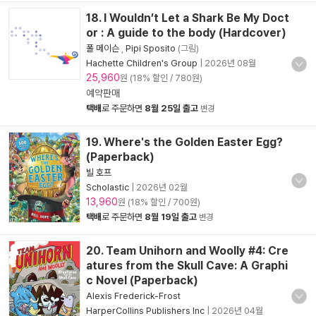
18. I Wouldn’t Let a Shark Be My Doct
or : A guide to the body (Hardcover)
폴 메이슨
,
Pipi Sposito
(그림)
Hachette Children's Group
|
2026년 08월
25,960
원 (18% 할인 / 780원)
예약판매
택배
로 주문하면
8월 25일 출고
변경
19. Where's the Golden Easter Egg?
(Paperback)
빌 호프
Scholastic
|
2026년 02월
13,960
원 (18% 할인 / 700원)
택배
로 주문하면
8월 19일 출고
변경
20. Team Unihorn and Woolly #4: Cre
atures from the Skull Cave: A Graphi
c Novel (Paperback)
Alexis Frederick-Frost
HarperCollins Publishers Inc
|
2026년 04월