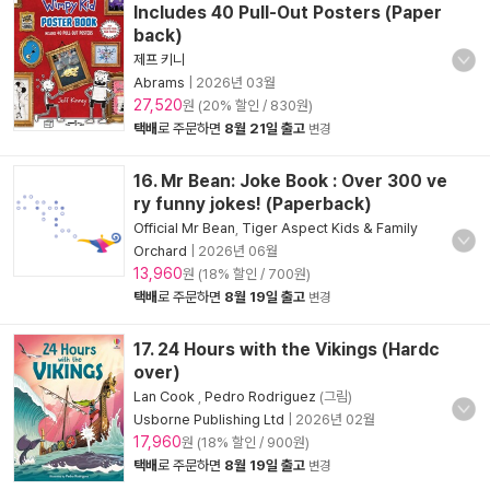
Includes 40 Pull-Out Posters (Paper
back)
제프 키니
Abrams
|
2026년 03월
27,520
원 (20% 할인 / 830원)
택배
로 주문하면
8월 21일 출고
변경
16. Mr Bean: Joke Book : Over 300 ve
ry funny jokes! (Paperback)
Official Mr Bean
,
Tiger Aspect Kids & Family
Orchard
|
2026년 06월
13,960
원 (18% 할인 / 700원)
택배
로 주문하면
8월 19일 출고
변경
17. 24 Hours with the Vikings (Hardc
over)
Lan Cook
,
Pedro Rodriguez
(그림)
Usborne Publishing Ltd
|
2026년 02월
17,960
원 (18% 할인 / 900원)
택배
로 주문하면
8월 19일 출고
변경