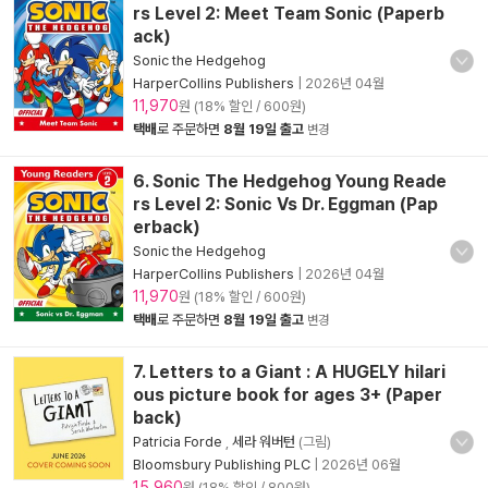
rs Level 2: Meet Team Sonic (Paperb
ack)
Sonic the Hedgehog
HarperCollins Publishers
|
2026년 04월
11,970
원 (18% 할인 / 600원)
택배
로 주문하면
8월 19일 출고
변경
6. Sonic The Hedgehog Young Reade
rs Level 2: Sonic Vs Dr. Eggman (Pap
erback)
Sonic the Hedgehog
HarperCollins Publishers
|
2026년 04월
11,970
원 (18% 할인 / 600원)
택배
로 주문하면
8월 19일 출고
변경
7. Letters to a Giant : A HUGELY hilari
ous picture book for ages 3+ (Paper
back)
Patricia Forde
,
세라 워버턴
(그림)
Bloomsbury Publishing PLC
|
2026년 06월
15,960
원 (18% 할인 / 800원)