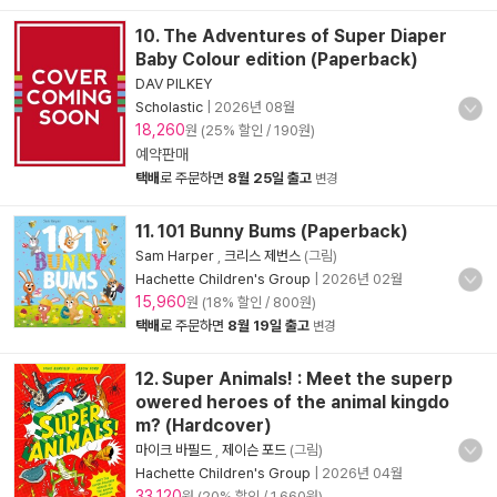
10. The Adventures of Super Diaper
Baby Colour edition (Paperback)
DAV PILKEY
Scholastic
|
2026년 08월
18,260
원 (25% 할인 / 190원)
예약판매
택배
로 주문하면
8월 25일 출고
변경
11. 101 Bunny Bums (Paperback)
Sam Harper
,
크리스 제번스
(그림)
Hachette Children's Group
|
2026년 02월
15,960
원 (18% 할인 / 800원)
택배
로 주문하면
8월 19일 출고
변경
12. Super Animals! : Meet the superp
owered heroes of the animal kingdo
m? (Hardcover)
마이크 바필드
,
제이슨 포드
(그림)
Hachette Children's Group
|
2026년 04월
33,120
원 (20% 할인 / 1,660원)