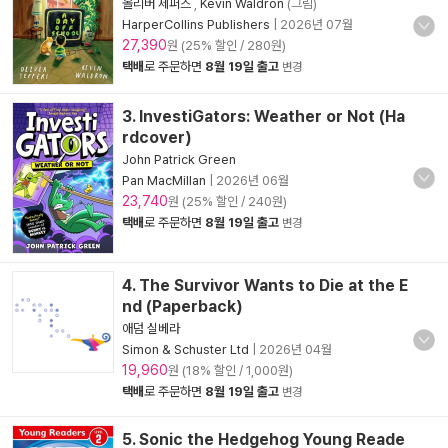
올리버 제퍼스
,
Kevin Waldron
(그림)
HarperCollins Publishers
|
2026년 07월
27,390
원 (25% 할인 / 280원)
택배
로 주문하면
8월 19일 출고
변경
3. InvestiGators: Weather or Not (Ha
rdcover)
John Patrick Green
Pan MacMillan
|
2026년 06월
23,740
원 (25% 할인 / 240원)
택배
로 주문하면
8월 19일 출고
변경
4. The Survivor Wants to Die at the E
nd (Paperback)
애덤 실베라
Simon & Schuster Ltd
|
2026년 04월
19,960
원 (18% 할인 / 1,000원)
택배
로 주문하면
8월 19일 출고
변경
5. Sonic the Hedgehog Young Reade