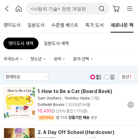
영미도서
일본도서
수준별 베스트
특가 도서
새로나온 책
영미도서 새책
일본도서 새책
외국도서
청소년
유머
분야 선택
옵션
1
표지 보기
표지 안보기
1. How to Be a Cat (Board Book)
Sam Voulters
,
Yoshiko Hada
(그림)
DoReMi Books
|
2026년 04월
16,430
원 (25% 할인 / 170원)
밤 11시
잠들기전 배송
양탄자배송
변경
2. A Day Off School (Hardcover)