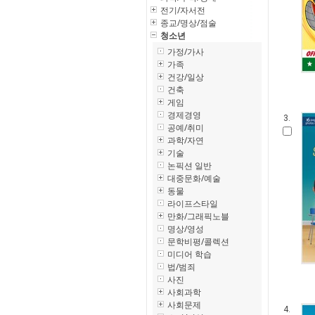
전기/자서전
종교/명상/점술
청소년
가정/가사
가족
건강/일상
건축
게임
경제경영
3.
공예/취미
과학/자연
기술
논픽션 일반
대중문화/예술
동물
라이프스타일
만화/그래픽노블
명상/영성
문학비평/콜렉션
미디어 학습
법/범죄
사진
사회과학
사회문제
4.