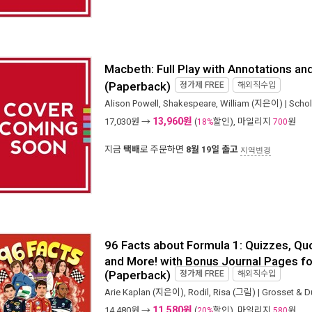
Macbeth: Full Play with Annotations an
(Paperback)
정가제
FREE
해외직수입
Alison Powell
,
Shakespeare, William
(지은이) |
Schol
13,960원
17,030
원 →
(
할인), 마일리지
원
18%
700
지금
택배
로 주문하면
8월 19일 출고
지역변경
96 Facts about Formula 1: Quizzes, Qu
and More! with Bonus Journal Pages for
(Paperback)
정가제
FREE
해외직수입
Arie Kaplan
(지은이),
Rodil, Risa
(그림) |
Grosset & D
11,580원
14,480
원 →
(
할인), 마일리지
원
20%
580