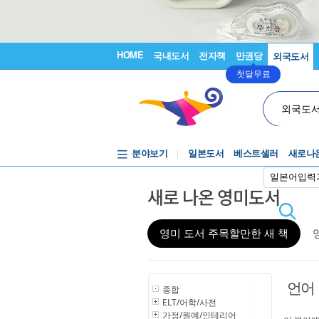
HOME
국내도서
전자책
만권당
외국도서
첫달무료
외국도
분야보기
일본도서
베스트셀러
새로나
일본어입력
새로 나온 영미도서
영미 도서 주목할만한 새 책
언어
종합
ELT/어학/사전
가정/원예/인테리어