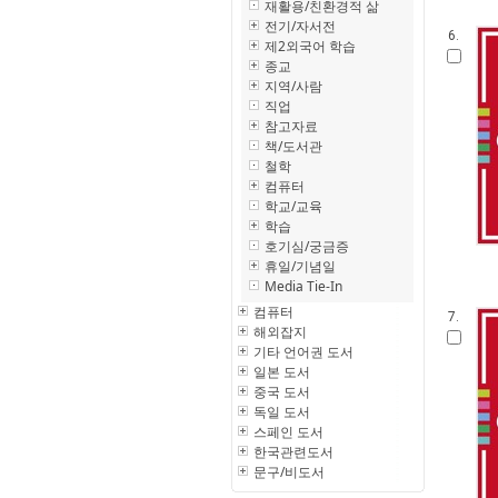
재활용/친환경적 삶
전기/자서전
6.
제2외국어 학습
종교
지역/사람
직업
참고자료
책/도서관
철학
컴퓨터
학교/교육
학습
호기심/궁금증
휴일/기념일
Media Tie-In
컴퓨터
7.
해외잡지
기타 언어권 도서
일본 도서
중국 도서
독일 도서
스페인 도서
한국관련도서
문구/비도서