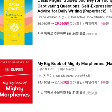
Oasis Pages: Guided Journey for Young
Captivating Questions, Self-Expressio
Advice for Daily Writing (Paperback)
Grace Welker
(지은이) |
Collective Book Studio
| 20
29,560원
36,950
원 →
(
할인), 마일리지
원
20%
1,480
지금
택배
로 주문하면
8월 24일 출고
지역변경
My Big Book of Mighty Morphemes (Ha
정가제
FREE
해외직수입
DK
(지은이) |
DK Children
| 2026년 5월
27,520원
34,410
원 →
(
할인), 마일리지
원
20%
1,380
지금
택배
로 주문하면
8월 21일 출고
지역변경