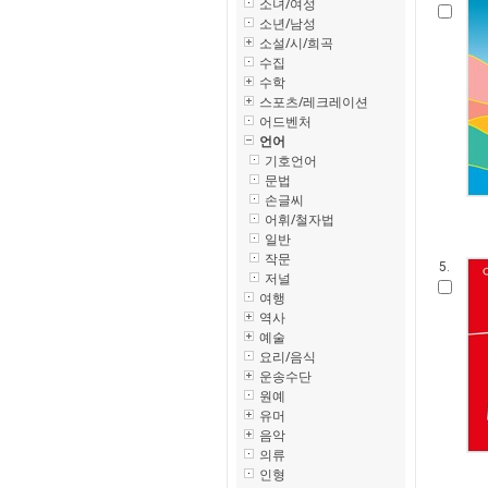
소녀/여성
소년/남성
소설/시/희곡
수집
수학
스포츠/레크레이션
어드벤처
언어
기호언어
문법
손글씨
어휘/철자법
일반
작문
5.
저널
여행
역사
예술
요리/음식
운송수단
원예
유머
음악
의류
인형