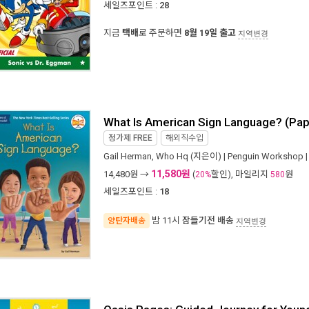
세일즈포인트 :
28
지금
택배
로 주문하면
8월 19일 출고
지역변경
What Is American Sign Language? (Pa
정가제
FREE
해외직수입
Gail Herman
,
Who Hq
(지은이) |
Penguin Workshop
|
11,580원
14,480
원 →
(
할인), 마일리지
원
20%
580
세일즈포인트 :
18
밤 11시
잠들기전 배송
양탄자배송
지역변경