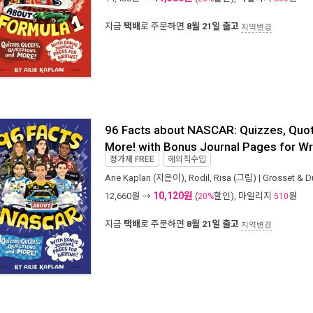
지금
택배
로 주문하면
8월 21일 출고
지역변경
96 Facts about NASCAR: Quizzes, Quot
More! with Bonus Journal Pages for Wr
정가제
FREE
해외직수입
Arie Kaplan
(지은이),
Rodil, Risa
(그림) |
Grosset & D
10,120원
12,660
원 →
(
할인), 마일리지
원
20%
510
지금
택배
로 주문하면
8월 21일 출고
지역변경