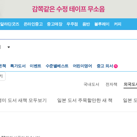
알라딘굿즈
온라인중고
중고매장
우주점
음반
블루레이
커피
서
수준별베스트
중고 외서
온책
특가도서
이벤트
어린이영어
N
Lexile®
5백원부터
기
수준별베스트
중고 외서
국내도서
전자책
외국도
영미 도서 새책 모두보기
일본 도서 주목할만한 새 책
일본 