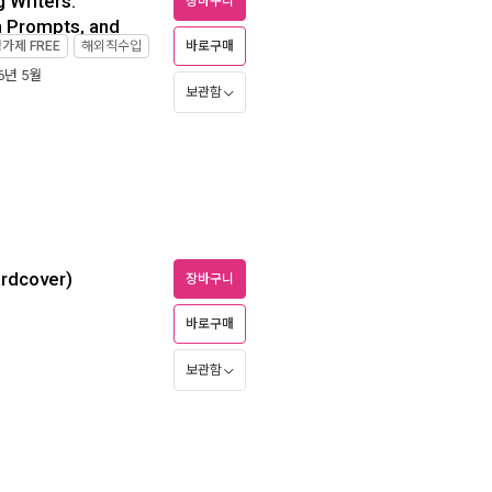
 Writers:
장바구니
n Prompts, and
정가제
FREE
해외직수입
바로구매
26년 5월
보관함
rdcover)
장바구니
바로구매
보관함