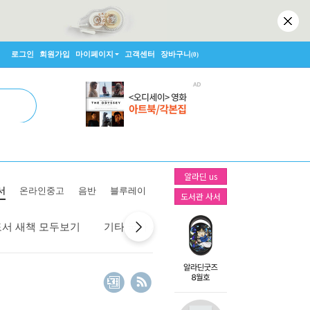
로그인
회원가입
마이페이지
고객센터
장바구니
(0)
알라딘 us
서
온라인중고
음반
블루레이
도서관 사서
도서 새책 모두보기
기타 국가 새책 모두보기