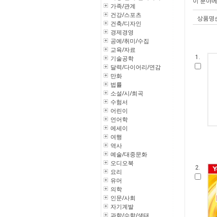
이 분야
가족/관계
건강/스포츠
상품명
건축/디자인
경제경영
공예/취미/수집
교육/자료
1.
기술공학
달력/다이어리/연감
만화
법률
소설/시/희곡
수험서
어린이
언어학
에세이
여행
역사
예술/대중문화
오디오북
2.
요리
유머
의학
인문/사회
자기계발
과학/수학/생태