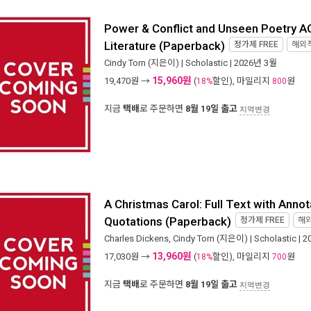
Power & Conflict and Unseen Poetry A
Literature (Paperback)
정가제
FREE
해외
Cindy Torn
(지은이) |
Scholastic
| 2026년 3월
15,960원
19,470
원 →
(
할인), 마일리지
원
18%
800
지금
택배
로 주문하면
8월 19일 출고
지역변경
A Christmas Carol: Full Text with Anno
Quotations (Paperback)
정가제
FREE
해
Charles Dickens
,
Cindy Torn
(지은이) |
Scholastic
| 
13,960원
17,030
원 →
(
할인), 마일리지
원
18%
700
지금
택배
로 주문하면
8월 19일 출고
지역변경