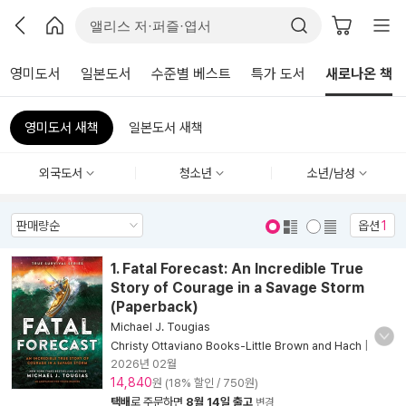
영미도서
일본도서
수준별 베스트
특가 도서
새로나온 책
영미도서 새책
일본도서 새책
외국도서
청소년
소년/남성
옵션
1
표지 보기
표지 안보기
1. Fatal Forecast: An Incredible True
Story of Courage in a Savage Storm
(Paperback)
Michael J. Tougias
Christy Ottaviano Books-Little Brown and Hach
|
2026년 02월
14,840
원 (18% 할인 / 750원)
택배
로 주문하면
8월 14일 출고
변경