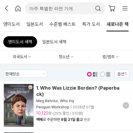
영미도서
일본도서
수준별 베스트
특가 도서
새로나온 책
영미도서 새책
일본도서 새책
외국도서
청소년
법/범죄
옵션
1
표지 보기
표지 안보기
1. Who Was Lizzie Borden? (Paperba
ck)
Meg Belviso
,
Who Hq
Penguin Workshop
|
2026년 07월
10,120
원 (20% 할인 / 510원)
택배
로 주문하면
8월 21일 출고
변경