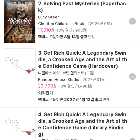
2. Solving Past Mysteries (Paperbac
k)
Lucy Green
Cheriton Children's Books
|
2026년 08월
17,810
원 (18% 할인 / 900원)
택배
로 주문하면
8월 14일 출고
변경
3. Get Rich Quick: A Legendary Swin
dle, a Crooked Age and the Art of th
e Confidence Game (Hardcover)
니콜라스 데이
,
브렛 헬퀴스트
(그림)
Random House Studio
|
2027년 01월
29,700
원 (18% 할인 / 1,490원)
예약판매
택배
로 주문하면
2027년 1월 12일 출고
변경
4. Get Rich Quick: A Legendary Swin
dle, a Crooked Age and the Art of th
e Confidence Game (Library Bindin
g)