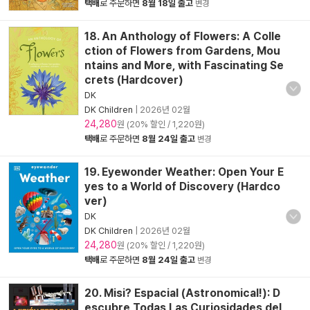
택배
로 주문하면
8월 18일 출고
변경
18. An Anthology of Flowers: A Colle
ction of Flowers from Gardens, Mou
ntains and More, with Fascinating Se
crets (Hardcover)
DK
DK Children
|
2026년 02월
24,280
원 (20% 할인 / 1,220원)
택배
로 주문하면
8월 24일 출고
변경
19. Eyewonder Weather: Open Your E
yes to a World of Discovery (Hardco
ver)
DK
DK Children
|
2026년 02월
24,280
원 (20% 할인 / 1,220원)
택배
로 주문하면
8월 24일 출고
변경
20. Misi? Espacial (Astronomical!): D
escubre Todas Las Curiosidades del