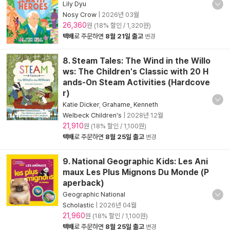
Lily Dyu
Nosy Crow
|
2026년 03월
26,360
원 (18% 할인 / 1,320원)
택배
로 주문하면
8월 21일 출고
변경
8. Steam Tales: The Wind in the Willo
ws: The Children's Classic with 20 H
ands-On Steam Activities (Hardcove
r)
Katie Dicker
,
Grahame, Kenneth
Welbeck Children's
|
2028년 12월
21,910
원 (18% 할인 / 1,100원)
택배
로 주문하면
8월 25일 출고
변경
9. National Geographic Kids: Les Ani
maux Les Plus Mignons Du Monde (P
aperback)
Geographic National
Scholastic
|
2026년 04월
21,960
원 (18% 할인 / 1,100원)
택배
로 주문하면
8월 25일 출고
변경