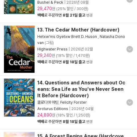
Bushel & Peck
|
2026년 08월
29,470
원 (25% 할인 / 300원)
택배
로 주문하면
8월 21일 출고
변경
13. The Cedar Mother (Hardcover)
Hetxw'ms Gyetxw Brett D. Huson
,
Natasha Dono
van
(그림)
Highwater Press
|
2026년 02월
29,240
원 (18% 할인 / 1,470원)
택배
로 주문하면
8월 18일 출고
변경
14. Questions and Answers about Oc
eans: Sea Life as You've Never Seen
It Before (Hardcover)
클로디아 마틴
,
Felicity Forster
Arcturus Editions
|
2026년 04월
24,890
원 (18% 할인 / 1,250원)
택배
로 주문하면
8월 18일 출고
변경
15. A Forest Begins Anew (Hardcove