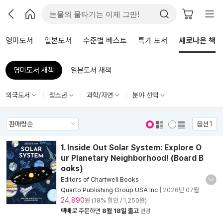
영미도서
일본도서
수준별 베스트
특가 도서
새로나온 책
영미도서 새책
일본도서 새책
외국도서
청소년
과학/자연
분야 선택
옵션
1
표지 보기
표지 안보기
1. Inside Out Solar System: Explore O
ur Planetary Neighborhood! (Board B
ooks)
Editors of Chartwell Books
Quarto Publishing Group USA Inc
|
2026년 07월
24,890
원 (18% 할인 / 1,250원)
택배
로 주문하면
8월 18일 출고
변경