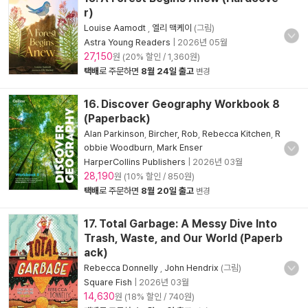
r)
Louise Aamodt
,
엘리 맥케이
(그림)
Astra Young Readers
|
2026년 05월
27,150
원 (20% 할인 / 1,360원)
택배
로 주문하면
8월 24일 출고
변경
16. Discover Geography Workbook 8
(Paperback)
Alan Parkinson
,
Bircher, Rob
,
Rebecca Kitchen
,
R
obbie Woodburn
,
Mark Enser
HarperCollins Publishers
|
2026년 03월
28,190
원 (10% 할인 / 850원)
택배
로 주문하면
8월 20일 출고
변경
17. Total Garbage: A Messy Dive Into
Trash, Waste, and Our World (Paperb
ack)
Rebecca Donnelly
,
John Hendrix
(그림)
Square Fish
|
2026년 03월
14,630
원 (18% 할인 / 740원)