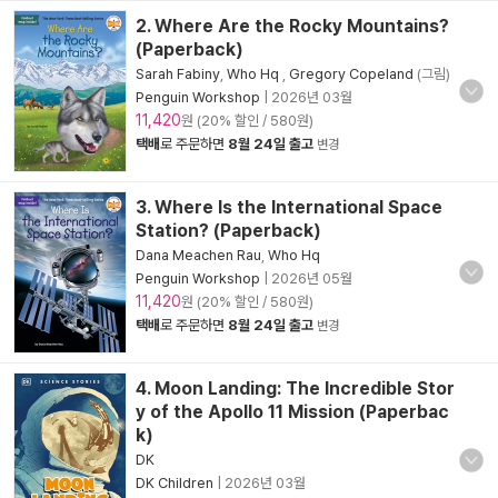
2. Where Are the Rocky Mountains?
(Paperback)
Sarah Fabiny
,
Who Hq
,
Gregory Copeland
(그림)
Penguin Workshop
|
2026년 03월
11,420
원 (20% 할인 / 580원)
택배
로 주문하면
8월 24일 출고
변경
3. Where Is the International Space
Station? (Paperback)
Dana Meachen Rau
,
Who Hq
Penguin Workshop
|
2026년 05월
11,420
원 (20% 할인 / 580원)
택배
로 주문하면
8월 24일 출고
변경
4. Moon Landing: The Incredible Stor
y of the Apollo 11 Mission (Paperbac
k)
DK
DK Children
|
2026년 03월