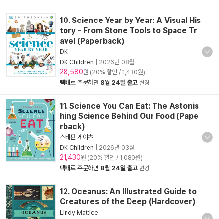
10. Science Year by Year: A Visual His
tory - From Stone Tools to Space Tr
avel (Paperback)
DK
DK Children
|
2026년 08월
28,580
원 (20% 할인 / 1,430원)
택배
로 주문하면
8월 24일 출고
변경
11. Science You Can Eat: The Astonis
hing Science Behind Our Food (Pape
rback)
스테판 게이츠
DK Children
|
2026년 03월
21,430
원 (20% 할인 / 1,080원)
택배
로 주문하면
8월 24일 출고
변경
12. Oceanus: An Illustrated Guide to
Creatures of the Deep (Hardcover)
Lindy Mattice