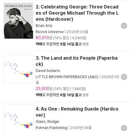
2. Celebrating George: Three Decad
es of George Michael Through the L
ens (Hardcover)
Brian Aris
Rizzoli Universe
|
2026년 03월
80,610
원 (18% 할인 / 4,040원)
택배
로 주문하면
8월 14일 출고
변경
3. The Land and its People (Paperba
ck)
David Sedaris
LITTLE BROWN PAPERBACKS (A&C)
|
2026년 05
월
33,600
원 (18% 할인 / 1,680원)
택배
로 주문하면
8월 19일 출고
변경
4. As One : Remaking Suede (Hardco
ver)
Glass, Rodge
Putman Publishing
|
2026년 08월