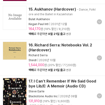
15. Aukhanov (Hardcover)
- Dance, Folkl
ore and the Ballet in Kazakhstan
Bulat Aukhanov
Kegan Paul Intl
|
2031년 12월
164,170
원 (18% 할인 / 8,210원)
택배
로 주문하면
8월 21일 출고
변경
16. Richard Serra: Notebooks Vol. 2
(Hardcover)
Richard Serra
Steidl
|
2026년 10월
1,544,000
원 (20% 할인 / 77,200원)
택배
로 주문하면
8월 21일 출고
변경
17. I Can't Remember If We Said Good
bye Lib/E: A Memoir (Audio CD)
Steve Earle
Blackstone Audio Inc
|
2026년 08월
131,910
원 (18% 할인 / 6,600원)