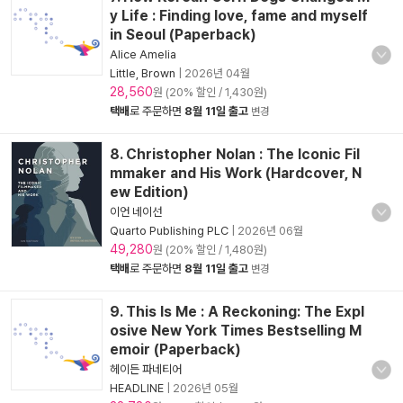
y Life : Finding love, fame and myself
in Seoul (Paperback)
Alice Amelia
Little, Brown
|
2026년 04월
28,560
원 (20% 할인 / 1,430원)
택배
로 주문하면
8월 11일 출고
변경
8. Christopher Nolan : The Iconic Fil
mmaker and His Work (Hardcover, N
ew Edition)
이언 네이선
Quarto Publishing PLC
|
2026년 06월
49,280
원 (20% 할인 / 1,480원)
택배
로 주문하면
8월 11일 출고
변경
9. This Is Me : A Reckoning: The Expl
osive New York Times Bestselling M
emoir (Paperback)
헤이든 파네티어
HEADLINE
|
2026년 05월