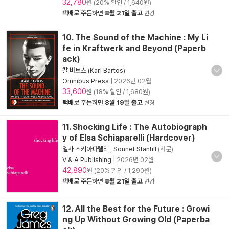
32,780
원 (20% 할인 / 1,640원)
택배
로 주문하면
8월 21일 출고
변경
10. The Sound of the Machine : My Li
fe in Kraftwerk and Beyond (Paperb
ack)
칼 바토스 (Karl Bartos)
Omnibus Press
|
2026년 02월
33,600
원 (18% 할인 / 1,680원)
택배
로 주문하면
8월 19일 출고
변경
11. Shocking Life : The Autobiograph
y of Elsa Schiaparelli (Hardcover)
엘사 스키아파렐리
,
Sonnet Stanfill
(서문)
V & A Publishing
|
2026년 02월
42,890
원 (20% 할인 / 1,290원)
택배
로 주문하면
8월 21일 출고
변경
12. All the Best for the Future : Growi
ng Up Without Growing Old (Paperba