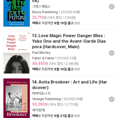
ck)
그레그 제임스
Ebury Publishing
|
2026년 04월
23,710
원 (18% 할인 / 1,190원)
택배
로 주문하면
8월 19일 출고
변경
13. Love Magic Power Danger Bliss :
Yoko Ono and the Avant-Garde Dias
pora (Hardcover, Main)
Paul Morley
Faber & Faber
|
2026년 03월
49,450
원 (18% 할인 / 2,480원)
택배
로 주문하면
8월 19일 출고
변경
14. Anita Brookner : Art and Life (Har
dcover)
허마이오니 리
Vintage Publishing
|
2026년 09월
55,390
원 (18% 할인 / 2,770원)
예약판매
택배
로 주문하면
9월 21일 출고
변경