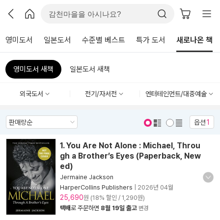
영미도서
일본도서
수준별 베스트
특가 도서
새로나온 책
영미도서 새책
일본도서 새책
외국도서
전기/자서전
엔터테인먼트/대중예술
옵션
1
표지 보기
표지 안보기
1. You Are Not Alone : Michael, Throu
gh a Brother’s Eyes (Paperback, New
ed)
Jermaine Jackson
HarperCollins Publishers
|
2026년 04월
25,690
원 (18% 할인 / 1,290원)
택배
로 주문하면
8월 19일 출고
변경