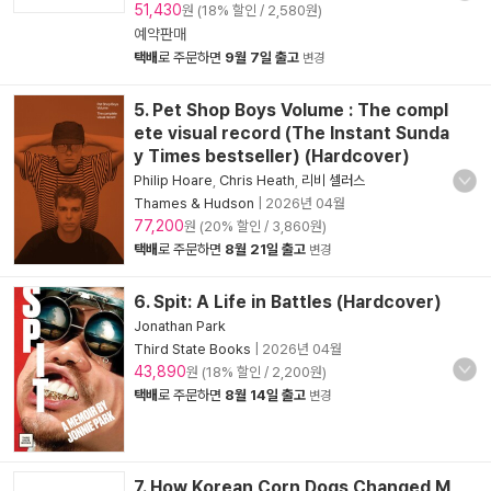
51,430
원 (18% 할인 / 2,580원)
예약판매
택배
로 주문하면
9월 7일 출고
변경
5. Pet Shop Boys Volume : The compl
ete visual record (The Instant Sunda
y Times bestseller) (Hardcover)
Philip Hoare
,
Chris Heath
,
리비 셀러스
Thames & Hudson
|
2026년 04월
77,200
원 (20% 할인 / 3,860원)
택배
로 주문하면
8월 21일 출고
변경
6. Spit: A Life in Battles (Hardcover)
Jonathan Park
Third State Books
|
2026년 04월
43,890
원 (18% 할인 / 2,200원)
택배
로 주문하면
8월 14일 출고
변경
7. How Korean Corn Dogs Changed M