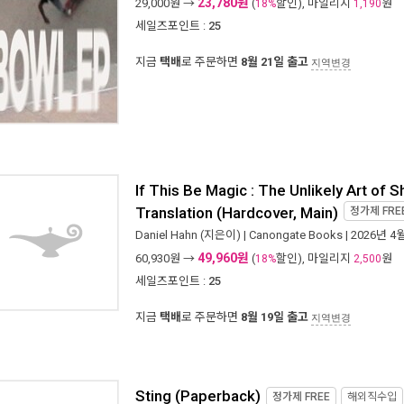
23,780원
29,000
원 →
(
할인), 마일리지
원
18%
1,190
세일즈포인트 :
25
지금
택배
로 주문하면
8월 21일 출고
지역변경
If This Be Magic : The Unlikely Art of 
Translation (Hardcover, Main)
정가제
FRE
Daniel Hahn
(지은이) |
Canongate Books
| 2026년 4
49,960원
60,930
원 →
(
할인), 마일리지
원
18%
2,500
세일즈포인트 :
25
지금
택배
로 주문하면
8월 19일 출고
지역변경
Sting (Paperback)
정가제
FREE
해외직수입