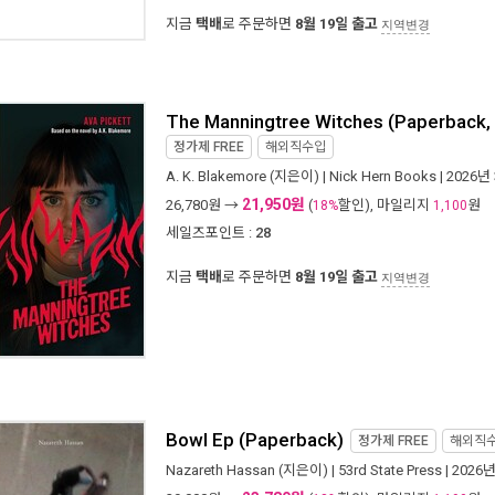
지금
택배
로 주문하면
8월 19일 출고
지역변경
The Manningtree Witches (Paperback, 
정가제
FREE
해외직수입
A. K. Blakemore
(지은이) |
Nick Hern Books
| 2026년
21,950원
26,780
원 →
(
할인), 마일리지
원
18%
1,100
세일즈포인트 :
28
지금
택배
로 주문하면
8월 19일 출고
지역변경
Bowl Ep (Paperback)
정가제
FREE
해외직
Nazareth Hassan
(지은이) |
53rd State Press
| 2026