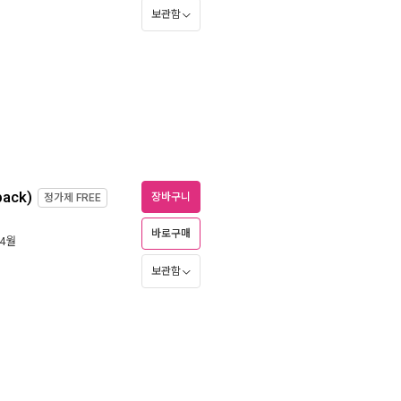
보관함
back)
장바구니
정가제
FREE
바로구매
 4월
보관함