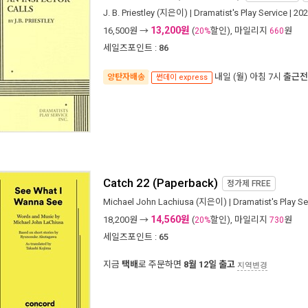
J. B. Priestley
(지은이) |
Dramatist's Play Service
| 20
13,200원
16,500
원 →
(
할인), 마일리지
원
20%
660
세일즈포인트 :
86
내일 (월) 아침 7시
출근전
양탄자배송
썬데이 express
Catch 22 (Paperback)
정가제
FREE
Michael John Lachiusa
(지은이) |
Dramatist's Play Se
14,560원
18,200
원 →
(
할인), 마일리지
원
20%
730
세일즈포인트 :
65
지금
택배
로 주문하면
8월 12일 출고
지역변경