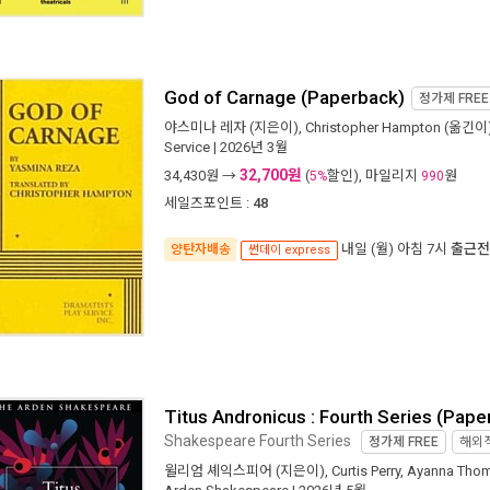
God of Carnage (Paperback)
정가제
FREE
야스미나 레자
(지은이),
Christopher Hampton
(옮긴이)
Service
| 2026년 3월
32,700원
34,430
원 →
(
할인), 마일리지
원
5%
990
세일즈포인트 :
48
내일 (월) 아침 7시
출근전
양탄자배송
썬데이 express
Titus Andronicus : Fourth Series (Pape
Shakespeare Fourth Series
정가제
FREE
해외
윌리엄 셰익스피어
(지은이),
Curtis Perry
,
Ayanna Tho