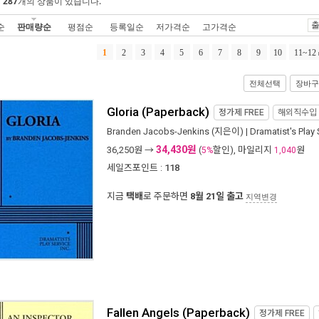
에
287
개의 상품이 있습니다.
출
순
판매량순
평점순
등록일순
저가격순
고가격순
1
2
3
4
5
6
7
8
9
10
11~12
전체선택
장바구
Gloria (Paperback)
정가제
FREE
해외직수입
Branden Jacobs-Jenkins
(지은이) |
Dramatist's Play 
34,430원
36,250
원 →
(
할인), 마일리지
원
5%
1,040
세일즈포인트 :
118
지금
택배
로 주문하면
8월 21일 출고
지역변경
Fallen Angels (Paperback)
정가제
FREE