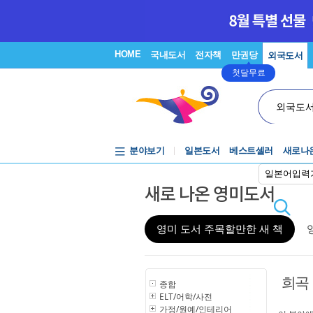
HOME
국내도서
전자책
만권당
외국도서
첫달무료
외국도
분야보기
일본도서
베스트셀러
새로나
일본어입력
새로 나온 영미도서
영미 도서 주목할만한 새 책
희곡
종합
ELT/어학/사전
가정/원예/인테리어