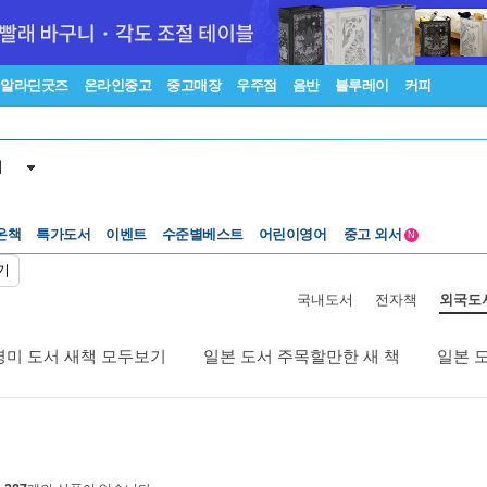
알라딘굿즈
온라인중고
중고매장
우주점
음반
블루레이
커피
서
온책
특가도서
이벤트
수준별베스트
어린이영어
중고 외서
N
Lexile®
5백원부터
기
수준별베스트
중고 외서
국내도서
전자책
외국도
영미 도서 새책 모두보기
일본 도서 주목할만한 새 책
일본 