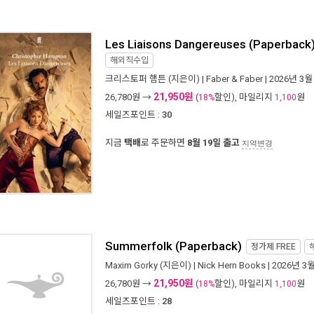
Les Liaisons Dangereuses (Paperback
해외직수입
크리스토퍼 햄튼
(지은이) |
Faber & Faber
| 2026년 3월
21,950원
26,780
원 →
(
할인), 마일리지
원
18%
1,100
세일즈포인트 :
30
지금
택배
로 주문하면
8월 19일 출고
지역변경
Summerfolk (Paperback)
정가제
FREE
Maxim Gorky
(지은이) |
Nick Hern Books
| 2026년 3
21,950원
26,780
원 →
(
할인), 마일리지
원
18%
1,100
세일즈포인트 :
28