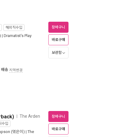
장바구니
해외직수입
 |
Dramatist's Play
바로구매
보관함
 배송
지역변경
rback)
The Arden
ㅣ
장바구니
직수입
바로구매
mpson
(엮은이) |
The