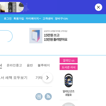
로그인
회원가입
마이페이지
고객센터
장바구니
(0)
알라딘 us
서
온라인중고
음반
블루레이
도서관 사서
도서 새책 모두보기
기타 국가 새책 모두보기