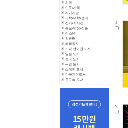
의학
인문/사회
자기계발
과학/수학/생태
전기/자서전
4.
종교/명상/점술
청소년
컴퓨터
해외잡지
기타 언어권 도서
일본 도서
중국 도서
독일 도서
스페인 도서
한국관련도서
문구/비도서
5.