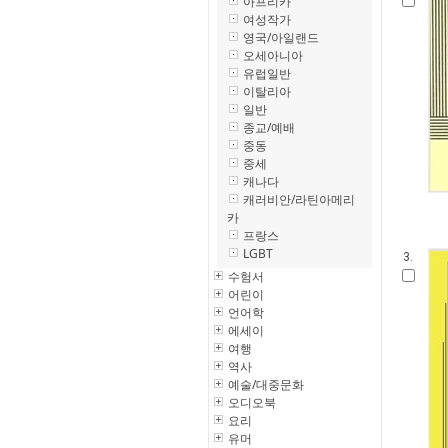
아프리카
여성작가
영국/아일랜드
오세아니아
유럽일반
이탈리아
일반
종교/예배
중동
중세
캐나다
캐러비안/라틴아메리
카
프랑스
LGBT
3.
수험서
어린이
언어학
에세이
여행
역사
예술/대중문화
오디오북
요리
유머