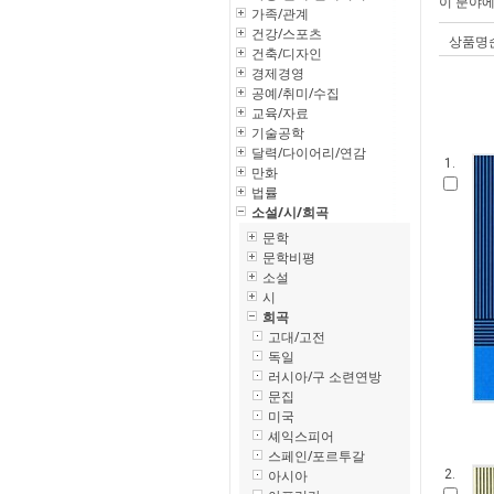
이 분야
가족/관계
건강/스포츠
상품명
건축/디자인
경제경영
공예/취미/수집
교육/자료
기술공학
달력/다이어리/연감
1.
만화
법률
소설/시/희곡
문학
문학비평
소설
시
희곡
고대/고전
독일
러시아/구 소련연방
문집
미국
셰익스피어
스페인/포르투갈
아시아
2.