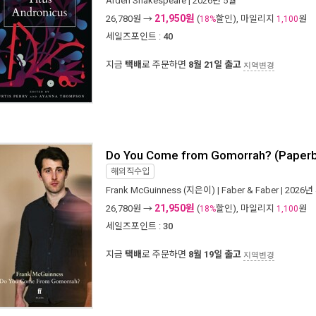
Arden Shakespeare
| 2026년 5월
21,950원
26,780
원 →
(
할인), 마일리지
원
18%
1,100
세일즈포인트 :
40
지금
택배
로 주문하면
8월 21일 출고
지역변경
Do You Come from Gomorrah? (Paper
해외직수입
Frank McGuinness
(지은이) |
Faber & Faber
| 2026년
21,950원
26,780
원 →
(
할인), 마일리지
원
18%
1,100
세일즈포인트 :
30
지금
택배
로 주문하면
8월 19일 출고
지역변경