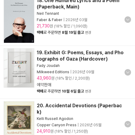
18. One Hundred Lyrics and a Poem
(Paperback, Main)
Neil Tennant
Faber & Faber
|
2026년 03월
21,730
원 (18% 할인 / 1,090원)
택배
로 주문하면
8월 19일 출고
변경
19. Exhibit G: Poems, Essays, and Pho
tographs of Gaza (Hardcover)
Fady Joudah
Milkweed Editions
|
2026년 09월
43,960
원 (18% 할인 / 2,200원)
예약판매
택배
로 주문하면
10월 6일 출고
변경
20. Accidental Devotions (Paperbac
k)
Kelli Russell Agodon
Copper Canyon Press
|
2026년 05월
24,910
원 (18% 할인 / 1,250원)