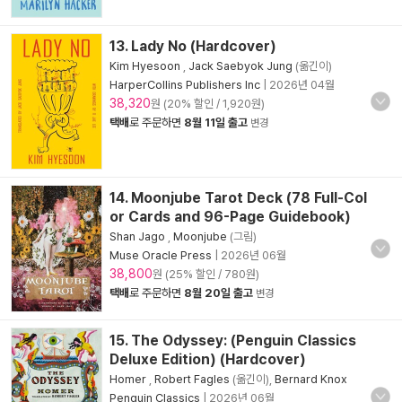
13. Lady No (Hardcover)
Kim Hyesoon
,
Jack Saebyok Jung
(옮긴이)
HarperCollins Publishers Inc
|
2026년 04월
38,320
원 (20% 할인 / 1,920원)
택배
로 주문하면
8월 11일 출고
변경
14. Moonjube Tarot Deck (78 Full-Col
or Cards and 96-Page Guidebook)
Shan Jago
,
Moonjube
(그림)
Muse Oracle Press
|
2026년 06월
38,800
원 (25% 할인 / 780원)
택배
로 주문하면
8월 20일 출고
변경
15. The Odyssey: (Penguin Classics
Deluxe Edition) (Hardcover)
Homer
,
Robert Fagles
(옮긴이),
Bernard Knox
Penguin Classics
|
2026년 06월