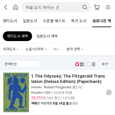
영미도서
일본도서
수준별 베스트
특가 도서
새로나온 책
영미도서 새책
일본도서 새책
외국도서
소설/시/희곡
시
분야 선택
옵션
1
표지 보기
표지 안보기
1. The Odyssey: The Fitzgerald Trans
lation (Deluxe Edition) (Paperback)
Homer
,
Robert Fitzgerald
(옮긴이)
Picador USA
|
2026년 05월
29,310
원 (18% 할인 / 1,470원)
택배
로 주문하면
8월 14일 출고
변경