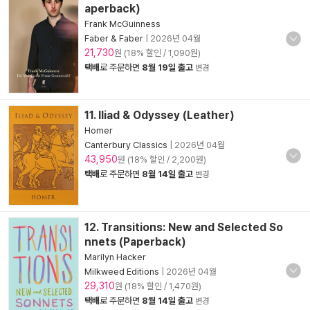
aperback)
Frank McGuinness
Faber & Faber
|
2026년 04월
21,730
원 (18% 할인 / 1,090원)
택배
로 주문하면
8월 19일 출고
변경
11. Iliad & Odyssey (Leather)
Homer
Canterbury Classics
|
2026년 04월
43,950
원 (18% 할인 / 2,200원)
택배
로 주문하면
8월 14일 출고
변경
12. Transitions: New and Selected So
nnets (Paperback)
Marilyn Hacker
Milkweed Editions
|
2026년 04월
29,310
원 (18% 할인 / 1,470원)
택배
로 주문하면
8월 14일 출고
변경