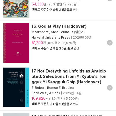
54,330
원 (20% 할인 / 2,720원)
택배
로 주문하면
8월 21일 출고
변경
16. God at Play (Hardcover)
Mhaimbhat
,
Anne Feldhaus
(엮은이)
Harvard University Press
|
2026년 06월
51,290
원 (18% 할인 / 2,570원)
택배
로 주문하면
8월 20일 출고
변경
17. Not Everything Unfolds as Anticip
ated: Selections from Yi Kyubo's Ton
gguk Yi Sangguk Chip (Hardcover)
E. Robert
,
Remco E. Breuker
John Wiley & Sons
|
2026년 04월
109,920
원 (18% 할인 / 5,500원)
택배
로 주문하면
8월 21일 출고
변경