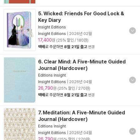
5. Wicked: Friends For Good Lock &
Key Diary
Insight Editions
Insight Editions
|
2026년 02월
17,400
원 (25% 할인 / 180원)
택배
로 주문하면
8월 21일 출고
변경
6. Clear Mind: A Five-Minute Guided
Journal (Hardcover)
Editions Insight
Insight Editions
|
2026년 04월
26,790
원 (25% 할인 / 270원)
택배
로 주문하면
8월 21일 출고
변경
7. Meditation: A Five-Minute Guided
Journal (Hardcover)
Editions Insight
Insight Editions
|
2026년 04월
26,790
원 (25% 할인 / 270원)