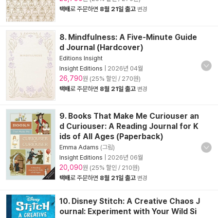
택배
로 주문하면
8월 21일 출고
변경
8. Mindfulness: A Five-Minute Guide
d Journal (Hardcover)
Editions Insight
Insight Editions
|
2026년 04월
26,790
원 (25% 할인 / 270원)
택배
로 주문하면
8월 21일 출고
변경
9. Books That Make Me Curiouser an
d Curiouser: A Reading Journal for K
ids of All Ages (Paperback)
Emma Adams
(그림)
Insight Editions
|
2026년 06월
20,090
원 (25% 할인 / 210원)
택배
로 주문하면
8월 21일 출고
변경
10. Disney Stitch: A Creative Chaos J
ournal: Experiment with Your Wild Si