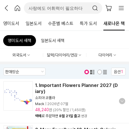
영미도서
일본도서
수준별 베스트
특가 도서
새로나온 책
영미도서 새책
일본도서 새책
외국도서
달력/다이어리/연감
다이어리
옵션
1
표지 보기
표지 안보기
1. Important Flowers Planner 2027 (D
iary)
소피아 코폴라
Mack
|
2026년 07월
48,240
원 (20% 할인 / 1,450원)
택배
로 주문하면
8월 21일 출고
변경