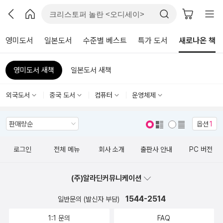
영미도서
일본도서
수준별 베스트
특가 도서
새로나온 책
영미도서 새책
일본도서 새책
외국도서
중국 도서
컴퓨터
운영체제
옵션
1
표지 보기
표지 안보기
로그인
전체 메뉴
회사 소개
출판사 안내
PC 버전
(주)알라딘커뮤니케이션
1544-2514
일반문의 (발신자 부담)
1:1 문의
FAQ