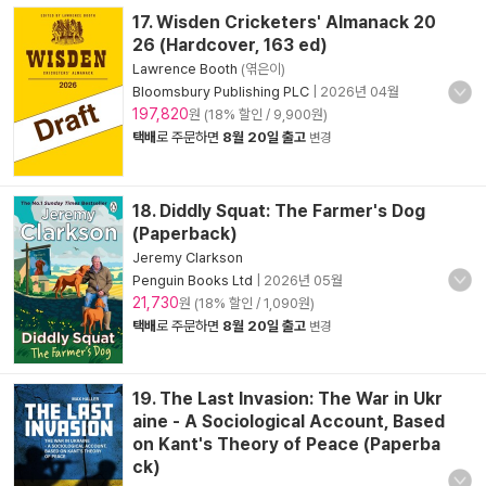
17. Wisden Cricketers' Almanack 20
26 (Hardcover, 163 ed)
Lawrence Booth
(엮은이)
Bloomsbury Publishing PLC
|
2026년 04월
197,820
원 (18% 할인 / 9,900원)
택배
로 주문하면
8월 20일 출고
변경
18. Diddly Squat: The Farmer's Dog
(Paperback)
Jeremy Clarkson
Penguin Books Ltd
|
2026년 05월
21,730
원 (18% 할인 / 1,090원)
택배
로 주문하면
8월 20일 출고
변경
19. The Last Invasion: The War in Ukr
aine - A Sociological Account, Based
on Kant's Theory of Peace (Paperba
ck)