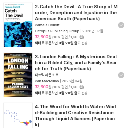
2. Catch the Devil : A True Story of M
urder, Deception and Injustice in the
American South (Paperback)
Pamela Colloff
Octopus Publishing Group
|
2026년 07월
33,600
원 (18% 할인 / 1,680원)
택배
로 주문하면
8월 20일 출고
변경
3. London Falling : A Mysterious Deat
h in a Gilded City, and a Family's Sear
ch for Truth (Paperback)
패트릭 라든 키프
Pan MacMillan
|
2026년 04월
33,600
원 (18% 할인 / 1,680원)
택배
로 주문하면
8월 20일 출고
변경
4. The Word for World Is Water: Worl
d-Building and Creative Resistance
Through Liquid Alliances (Paperbac
k)