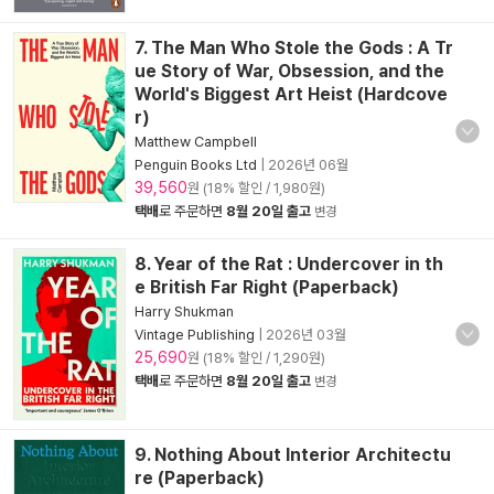
7. The Man Who Stole the Gods : A Tr
ue Story of War, Obsession, and the
World's Biggest Art Heist (Hardcove
r)
Matthew Campbell
Penguin Books Ltd
|
2026년 06월
39,560
원 (18% 할인 / 1,980원)
택배
로 주문하면
8월 20일 출고
변경
8. Year of the Rat : Undercover in th
e British Far Right (Paperback)
Harry Shukman
Vintage Publishing
|
2026년 03월
25,690
원 (18% 할인 / 1,290원)
택배
로 주문하면
8월 20일 출고
변경
9. Nothing About Interior Architectu
re (Paperback)