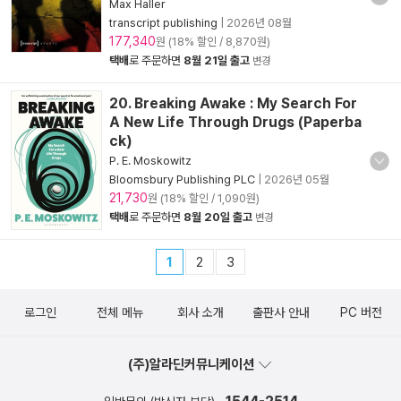
Max Haller
transcript publishing
|
2026년 08월
177,340
원 (18% 할인 / 8,870원)
택배
로 주문하면
8월 21일 출고
변경
20. Breaking Awake : My Search For
A New Life Through Drugs (Paperba
ck)
P. E. Moskowitz
Bloomsbury Publishing PLC
|
2026년 05월
21,730
원 (18% 할인 / 1,090원)
택배
로 주문하면
8월 20일 출고
변경
1
2
3
로그인
전체 메뉴
회사 소개
출판사 안내
PC 버전
(주)알라딘커뮤니케이션