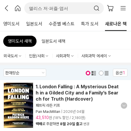
영미도서
일본도서
수준별 베스트
특가 도서
새로나온 책
영미도서 새책
일본도서 새책
외국도서
인문/사회
사회과학
사회과학 에세이
옵션
1
표지 보기
표지 안보기
1. London Falling : A Mysterious Deat
h in a Gilded City and a Family’s Sear
ch for Truth (Hardcover)
패트릭 라든 키프
Pan MacMillan
|
2026년 04월
43,510
원 (18% 할인 / 2,180원)
택배
로 주문하면
8월 20일 출고
변경