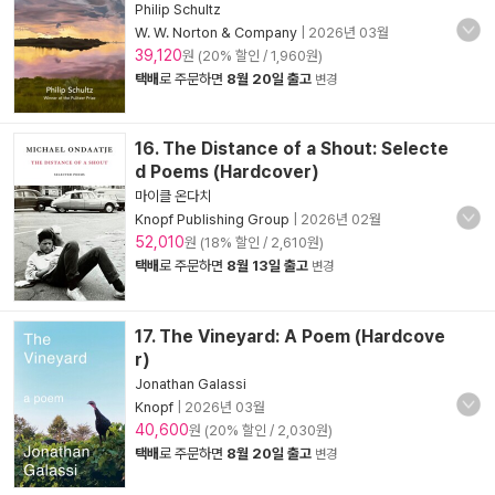
Philip Schultz
W. W. Norton & Company
|
2026년 03월
39,120
원 (20% 할인 / 1,960원)
택배
로 주문하면
8월 20일 출고
변경
16. The Distance of a Shout: Selecte
d Poems (Hardcover)
마이클 온다치
Knopf Publishing Group
|
2026년 02월
52,010
원 (18% 할인 / 2,610원)
택배
로 주문하면
8월 13일 출고
변경
17. The Vineyard: A Poem (Hardcove
r)
Jonathan Galassi
Knopf
|
2026년 03월
40,600
원 (20% 할인 / 2,030원)
택배
로 주문하면
8월 20일 출고
변경