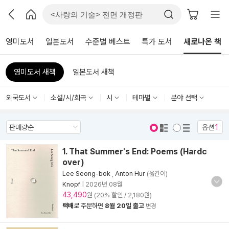
영미도서
일본도서
수준별 베스트
특가 도서
새로나온 책
영미도서 새책
일본도서 새책
외국도서
소설/시/희곡
시
테마별
분야 선택
옵션
1
표지 보기
표지 안보기
1. That Summer's End: Poems (Hardc
over)
Lee Seong-bok
,
Anton Hur
(옮긴이)
Knopf
|
2026년 08월
43,490
원 (20% 할인 / 2,180원)
택배
로 주문하면
8월 20일 출고
변경