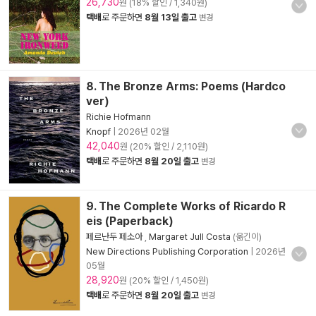
26,730
원 (18% 할인 / 1,340원)
택배
로 주문하면
8월 13일 출고
변경
8. The Bronze Arms: Poems (Hardco
ver)
Richie Hofmann
Knopf
|
2026년 02월
42,040
원 (20% 할인 / 2,110원)
택배
로 주문하면
8월 20일 출고
변경
9. The Complete Works of Ricardo R
eis (Paperback)
페르난두 페소아
,
Margaret Jull Costa
(옮긴이)
New Directions Publishing Corporation
|
2026년
05월
28,920
원 (20% 할인 / 1,450원)
택배
로 주문하면
8월 20일 출고
변경