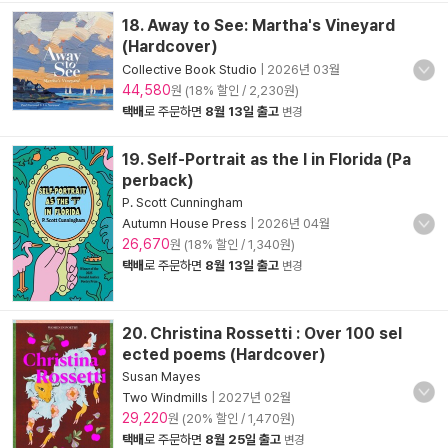
18. Away to See: Martha's Vineyard
(Hardcover)
Collective Book Studio
|
2026년 03월
44,580
원 (18% 할인 / 2,230원)
택배
로 주문하면
8월 13일 출고
변경
19. Self-Portrait as the I in Florida (Pa
perback)
P. Scott Cunningham
Autumn House Press
|
2026년 04월
26,670
원 (18% 할인 / 1,340원)
택배
로 주문하면
8월 13일 출고
변경
20. Christina Rossetti : Over 100 sel
ected poems (Hardcover)
Susan Mayes
Two Windmills
|
2027년 02월
29,220
원 (20% 할인 / 1,470원)
택배
로 주문하면
8월 25일 출고
변경