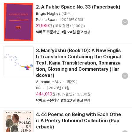
2. A Public Space No. 33 (Paperback)
Brigid Hughes
(엮은이)
Public Space
|
2026년 05월
21,980
원 (18% 할인 / 1,100원)
택배
로 주문하면
8월 24일 출고
변경
3. Man'yōshū (Book 10): A New Englis
h Translation Containing the Original
Text, Kana Transliteration, Romaniza
tion, Glossing and Commentary (Har
dcover)
Alexander Vovin
(엮은이)
BRILL
|
2028년 01월
444,010
원 (10% 할인 / 13,330원)
택배
로 주문하면
8월 27일 출고
변경
4. 44 Poems on Being with Each Othe
r: A Poetry Unbound Collection (Pap
erback)