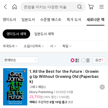
영미도서
일본도서
수준별 베스트
특가 도서
새로나온 책
영미도서 새책
일본도서 새책
외국도서
소설/시/희곡
시
독일
옵션
1
표지 보기
표지 안보기
1. All the Best for the Future : Growin
g Up Without Growing Old (Paperbac
k)
그레그 제임스
Ebury Publishing
|
2026년 04월
23,710
원 (18% 할인 / 1,190원)
택배
로 주문하면
8월 19일 출고
변경