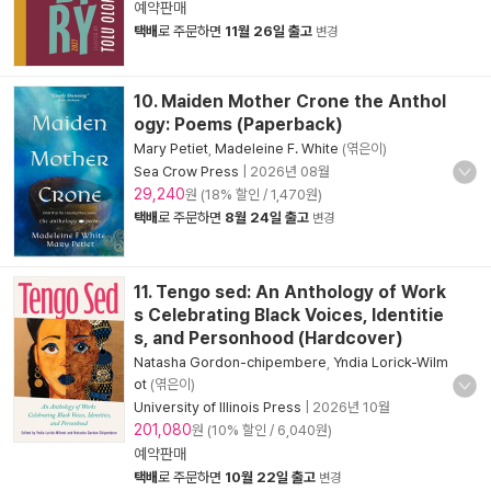
예약판매
택배
로 주문하면
11월 26일 출고
변경
10. Maiden Mother Crone the Anthol
ogy: Poems (Paperback)
Mary Petiet
,
Madeleine F. White
(엮은이)
Sea Crow Press
|
2026년 08월
29,240
원 (18% 할인 / 1,470원)
택배
로 주문하면
8월 24일 출고
변경
11. Tengo sed: An Anthology of Work
s Celebrating Black Voices, Identitie
s, and Personhood (Hardcover)
Natasha Gordon-chipembere
,
Yndia Lorick-Wilm
ot
(엮은이)
University of Illinois Press
|
2026년 10월
201,080
원 (10% 할인 / 6,040원)
예약판매
택배
로 주문하면
10월 22일 출고
변경