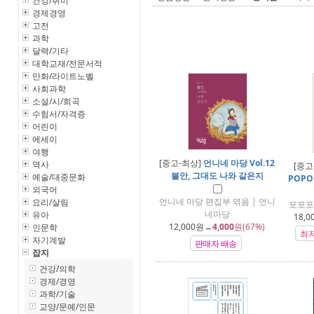
건강/취미
경제경영
고전
과학
달력/기타
대학교재/전문서적
만화/라이트노벨
사회과학
소설/시/희곡
수험서/자격증
어린이
에세이
여행
[중고-최상]
언니네 마당 Vol.12
역사
[중고
불안, 그대도 나와 같은지
예술/대중문화
POPOP
외국어
언니네 마당 편집부 엮음 | 언니
요리/살림
포포포
네마당
유아
18,0
12,000
원→
4,000
원(67%)
인문학
최
자기계발
판매자 배송
잡지
건강/의학
경제/경영
과학/기술
교양/문예/인문