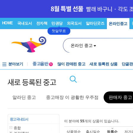
HOME
국내도서
전자책
만권당
외국도서
알라딘굿즈
온라인중고
첫달무료
온라인 중고
분야보기
중고음반
많이 판매된 중고
새로 등록된 상품
단골판
N
1천원부터
새로 등록된 중고
중고음반
알라딘 중고
중고매장 이 광활한 우주점
판매자 중고
중고 국내도서
이 분야에
55
개의 상품이 있습니다.
종합
상품명순
출시일순
등록순
저가