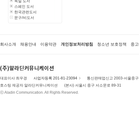
독일 도서
스페인 도서
한국관련도서
문구/비도서
회사소개
채용안내
이용약관
개인정보처리방침
청소년 보호정책
중고
(주)알라딘커뮤니케이션
대표이사 최우경
사업자등록 201-81-23094
통신판매업신고 2003-서울중구-
호스팅 제공자 알라딘커뮤니케이션
(본사) 서울시 중구 서소문로 89-31
ⓒ Aladin Communication. All Rights Reserved.