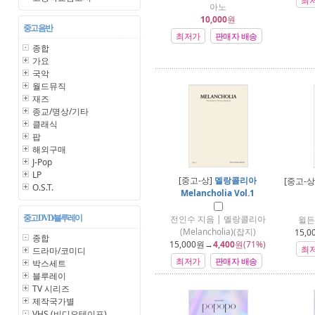
최
아노
10,000
원
중고 음반
최저가
판매자 배송
종합
가요
국악
월드뮤직
재즈
종교/명상/기타
클래식
팝
해외구매
J-Pop
LP
[중고-상]
멜랑콜리아
[중고-상
O.S.T.
Melancholia Vol.1
중고 DVD/블루레이
전인수 지음 | 멜랑콜리아
윌든
(Melancholia)(잡지)
15,0
종합
15,000
원→
4,400
원(71%)
최
드라마/코미디
최저가
판매자 배송
박스세트
블루레이
TV 시리즈
제작국가별
VHS (비디오테이프)