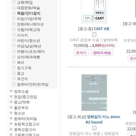
교육/취업
대중문화/예술
독립/인디잡지
리빙/가정/주택
[중고-
만화/애니메이션
[중고-중]
CAST 4호
수험/어학교재
시사지
CAST 편집부 지음 | 별책부록
프로파간
어린이/청소년
10,000
원→
3,600
원(64%)
여성/남성/패션
22,00
여행/스포츠/취미
최저가
판매자 배송
요리/제과제빵
최
육아
정기구독
종교
주간지
컴퓨터/인터넷/게임
장르소설
전집/중고전집
종교/역학
좋은부모
[
청소년
[중고-최상]
영화잡지 아노 anno.
컴퓨터/모바일
#2 Sound
곽영빈
초등학교참고서
22,0
중학교참고서
영화잡지 아노 엮음 | 영화잡지
고등학교참고서