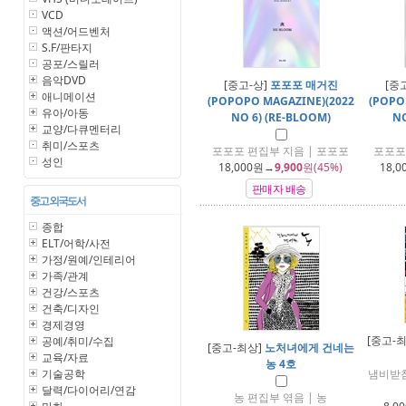
VCD
액션/어드벤처
S.F/판타지
공포/스릴러
음악DVD
[중고-상]
포포포 매거진
[중
애니메이션
(POPOPO MAGAZINE)(2022
(POPO
유아/아동
NO 6) (RE-BLOOM)
NO
교양/다큐멘터리
취미/스포츠
포포포 편집부 지음 | 포포포
포포포
성인
18,000
원→
9,900
원(45%)
18,0
판매자 배송
중고 외국도서
종합
ELT/어학/사전
가정/원예/인테리어
가족/관계
건강/스포츠
건축/디자인
경제경영
[중고-
공예/취미/수집
[중고-최상]
노처녀에게 건네는
교육/자료
농 4호
기술공학
냄비받침
달력/다이어리/연감
농 편집부 엮음 | 농