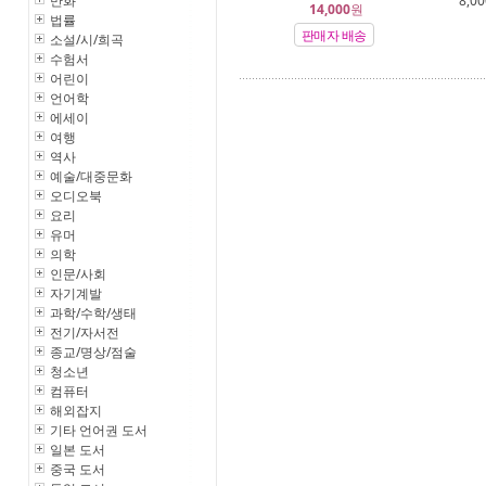
만화
8,00
14,000
원
법률
판매자 배송
소설/시/희곡
수험서
어린이
언어학
에세이
여행
역사
예술/대중문화
오디오북
요리
유머
의학
인문/사회
자기계발
과학/수학/생태
전기/자서전
종교/명상/점술
청소년
컴퓨터
해외잡지
기타 언어권 도서
일본 도서
중국 도서