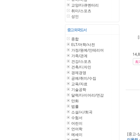
교양/다큐멘터리
취미/스포츠
성인
중고 외국도서
종합
ELT/어학/사전
가정/원예/인테리어
14,
가족/관계
건강/스포츠
최
건축/디자인
경제경영
공예/취미/수집
교육/자료
기술공학
달력/다이어리/연감
만화
법률
소설/시/희곡
수험서
어린이
언어학
[중고-
에세이
이올린 