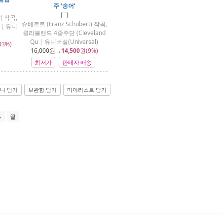
주 ‘송어‘
 외 작곡,
슈베르트 (Franz Schubert) 작곡,
주 | 유니
클리블랜드 4중주단 (Cleveland
Qu | 유니버설(Universal)
43%)
16,000
원→
14,500
원(9%)
최저가
판매자 배송
니 담기
보관함 담기
마이리스트 담기
끝