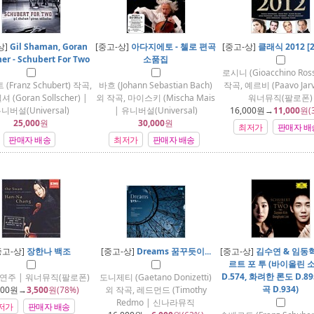
상]
Gil Shaman, Goran
[중고-상]
아다지에토 - 첼로 편곡
[중고-상]
클래식 2012 [2 
her - Schubert For Two
소품집
로시니 (Gioacchino Ross
Franz Schubert) 작곡,
바흐 (Johann Sebastian Bach)
작곡, 예르비 (Paavo Jarv
 (Goran Sollscher) |
외 작곡, 마이스키 (Mischa Mais
워너뮤직(팔로폰)
니버설(Universal)
| 유니버설(Universal)
16,000
원→
11,000
원(
25,000
원
30,000
원
최저가
판매자 배
판매자 배송
최저가
판매자 배송
중고-상]
장한나 백조
[중고-상]
Dreams 꿈꾸듯이...
[중고-상]
김수연 & 임동혁
르트 포 투 (바이올린 
D.574, 화려한 론도 D.89
연주 | 워너뮤직(팔로폰)
도니제티 (Gaetano Donizetti)
곡 D.934)
000
원→
3,500
원(78%)
외 작곡, 레드먼드 (Timothy
Redmo | 신나라뮤직
저가
판매자 배송