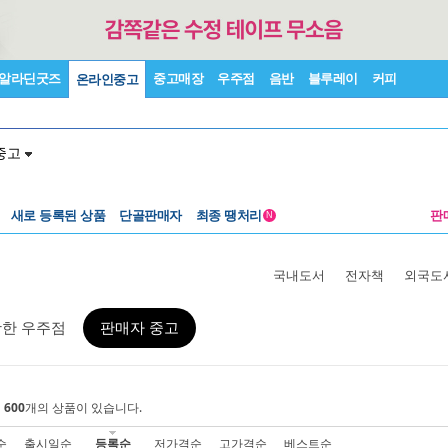
알라딘굿즈
중고매장
우주점
음반
블루레이
커피
온라인중고
중고
새로 등록된 상품
단골판매자
최종 땡처리
판
N
국내도서
전자책
외국도
활한 우주점
판매자 중고
에
600
개의 상품이 있습니다.
순
출시일순
등록순
저가격순
고가격순
베스트순