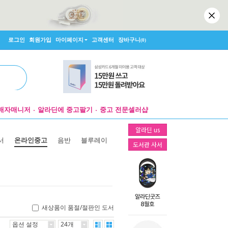
로그인
회원가입
마이페이지
고객센터
장바구니
(0)
매자매니저
알라딘에 중고팔기
중고 전문셀러샵
알라딘 us
서
온라인중고
음반
블루레이
도서관 사서
새상품이 품절/절판인 도서
옵션 설정
24개