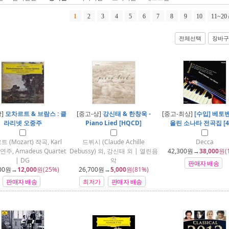
1
2
3
4
5
6
7
8
9
10
11~20
전체선택
장바구
상]
모차르트 & 브람스 : 클
[중고-상]
강신태 & 한창욱 -
[중고-최상]
[수입] 베토벤
라리넷 오중주
Piano Lied [HQCD]
올린 소나타 전곡집 [4
 (Mozart) 작곡, Karl
드뷔시 (Claude Achille
Decca
r 연주, Amadeus Quartet
Debussy) 외, 강신태 외 | 열린음
42,300
원→
38,000
원(
| DG
악
판매자 배송
00
원→
12,000
원(25%)
26,700
원→
5,000
원(81%)
판매자 배송
최저가
판매자 배송