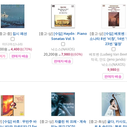
[중고-중]
집시 패션
[중고-상]
[수입] Haydn : Piano
[중고-상]
[수입] 베토벤 
Sonatas Vol. 5
소나타 8번 ‘비창‘, 14번 ‘
23번 ‘열정‘
미디어신나라
800
원→
4,400
원(70%)
낙소스(NAXOS)
20,200
원→
7,980
원(60%)
베토벤 (Ludwig Van Beet
저가
판매자 배송
작곡, 얀도 (Jeno Jando)
판매자 배송
낙소스(NAXOS)
9,980
원
판매자 배송
상]
[수입] 바흐 : 무반주 바
[중고-상]
자클린 뒤 프레 - 계속
[중고-최상]
굴다, 카사도
소나타와 파르티타 [2 for
되는 영감 [2CD]
트 & 솔리마 : 첼로 