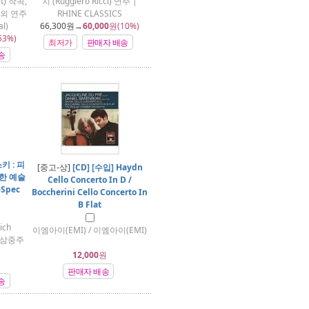
t) 작곡,
치 (Ruggiero Ricci) 연주 |
) 외 연주
RHINE CLASSICS
l)
66,300
원→
60,000
원(10%)
53%)
최저가
판매자 배송
송
키 : 피
[중고-상]
[CD] [수입] Haydn
대한 예술
Cello Concerto In D /
Spec
Boccherini Cello Concerto In
B Flat
ich
이엠아이(EMI) / 이엠아이(EMI)
크 삼중주
12,000
원
판매자 배송
송