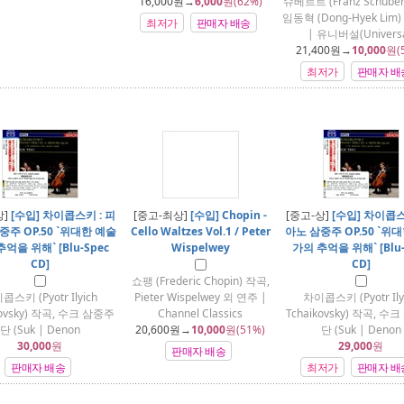
16,000
원→
6,000
원(62%)
슈베르트 (Franz Schuber
임동혁 (Dong-Hyek Lim
최저가
판매자 배송
| 유니버설(Universa
21,400
원→
10,000
원(
최저가
판매자 배
상]
[수입] 차이콥스키 : 피
[중고-최상]
[수입] Chopin -
[중고-상]
[수입] 차이콥스
중주 OP.50 `위대한 예술
Cello Waltzes Vol.1 / Peter
아노 삼중주 OP.50 `위
억을 위해` [Blu-Spec
Wispelwey
가의 추억을 위해` [Blu-
CD]
CD]
쇼팽 (Frederic Chopin) 작곡,
콥스키 (Pyotr Ilyich
Pieter Wispelwey 외 연주 |
차이콥스키 (Pyotr Ily
kovsky) 작곡, 수크 삼중주
Channel Classics
Tchaikovsky) 작곡, 수
단 (Suk | Denon
20,600
원→
10,000
원(51%)
단 (Suk | Denon
30,000
원
29,000
원
판매자 배송
판매자 배송
최저가
판매자 배