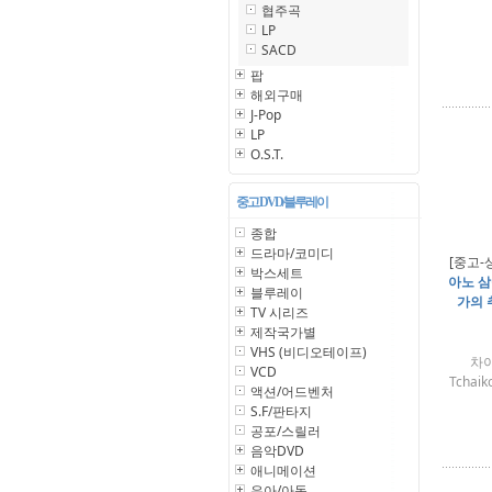
협주곡
LP
SACD
팝
해외구매
J-Pop
LP
O.S.T.
중고 DVD/블루레이
종합
드라마/코미디
[중고-
박스세트
아노 삼
블루레이
가의 추
TV 시리즈
제작국가별
VHS (비디오테이프)
차이
VCD
Tchai
액션/어드벤처
S.F/판타지
공포/스릴러
음악DVD
애니메이션
유아/아동