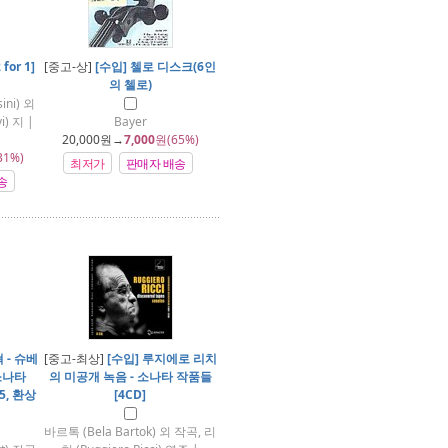
for 1]
[중고-상]
[수입] 첼로 디스크(6인
의 첼로)
ini) 외
i) 지 |
Bayer
20,000
원→
7,000
원(65%)
31%)
최저가
판매자 배송
송
 - 슈베
[중고-최상]
[수입] 루지에로 리치
소나타
의 미공개 녹음 - 소나타 작품들
5, 환상
[4CD]
바르톡 (Bela Bartok) 외 작곡, 리