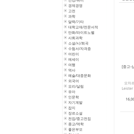
건강/취미
경제경영
고전
과학
달력/기타
대학교재/전문서적
만화/라이트노벨
사회과학
소설/시/희곡
수험서/자격증
어린이
에세이
여행
[중고-
역사
예술/대중문화
외국어
모차르트
요리/살림
Leiste
유아
인문학
16,0
자기계발
잡지
장르소설
전집/중고전집
종교/역학
좋은부모