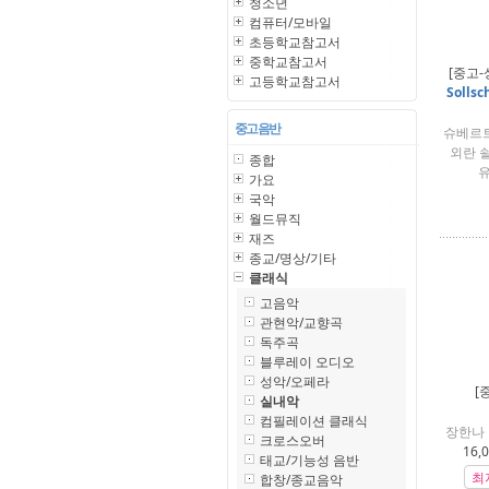
청소년
컴퓨터/모바일
초등학교참고서
중학교참고서
[중고-
고등학교참고서
Sollsc
중고 음반
슈베르트 (
외란 쇨셔
종합
유
가요
국악
월드뮤직
재즈
종교/명상/기타
클래식
고음악
관현악/교향곡
독주곡
블루레이 오디오
성악/오페라
[
실내악
컴필레이션 클래식
장한나 
크로스오버
16,
태교/기능성 음반
최
합창/종교음악