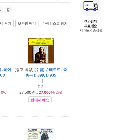
끝
니 담기
보관함 담기
마이리스트 담기
 : 바이
[중고-최상]
[수입] 슈베르트 : 즉
CD]
흥곡 D 899, D 935
DG
10%)
27,500
원→
27,000
원(2%)
판매자 배송