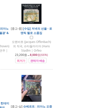
: 피아노
[중고-중]
[수입] 저녁의 선율 - 로
월광‘ &
맨틱 첼로 소품집
오펜바흐 (Jacques Offenbach)
hoven)
외 작곡, 슈타들마이어 (Hans
 연주 |
Stadlm | Orfeo
23,200
원→
8,000
원(66%)
최저가
판매자 배송
, 힌데미
[중고-상]
슈베르트 : 피아노 오중
작품집