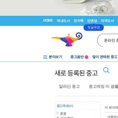
HOME
국내도서
전자책
만권당
외국도서
첫달무료
온라인 
분야보기
중고음반
많이 판매된 중고
N
1천원부터
새로 등록된 중고
중고음반
알라딘 중고
중고매장 이 광
중고 국내도서
이 분야
종합
상품명