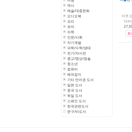
여행
역사
예술/대중문화
바흐 (J
오디오북
Szer
요리
27,5
유머
의학
최
인문/사회
자기계발
과학/수학/생태
전기/자서전
종교/명상/점술
청소년
컴퓨터
해외잡지
기타 언어권 도서
일본 도서
중국 도서
독일 도서
스페인 도서
한국관련도서
문구/비도서