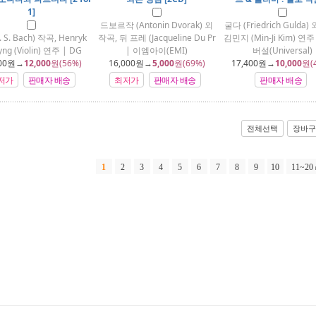
1]
드보르작 (Antonin Dvorak) 외
굴다 (Friedrich Gulda)
. S. Bach) 작곡, Henryk
작곡, 뒤 프레 (Jacqueline Du Pr
김민지 (Min-Ji Kim) 연
yng (Violin) 연주 | DG
| 이엠아이(EMI)
버설(Universal)
00
원→
12,000
원(56%)
16,000
원→
5,000
원(69%)
17,400
원→
10,000
원(
저가
판매자 배송
최저가
판매자 배송
판매자 배송
전체선택
장바구
1
2
3
4
5
6
7
8
9
10
11~20