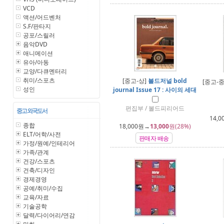
VCD
액션/어드벤처
S.F/판타지
공포/스릴러
음악DVD
애니메이션
유아/아동
교양/다큐멘터리
취미/스포츠
[중고-상]
볼드저널 bold
[중고-중
성인
journal Issue 17 : 사이의 세대
편집부 / 볼드피리어드
중고 외국도서
14,0
종합
18,000
원→
13,000
원(28%)
ELT/어학/사전
판매자 배송
가정/원예/인테리어
가족/관계
건강/스포츠
건축/디자인
경제경영
공예/취미/수집
교육/자료
기술공학
달력/다이어리/연감