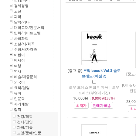
건강/취미
경제경영
고전
과학
달력/기타
대학교재/전문서적
만화/라이트노벨
사회과학
소설/시/희곡
수험서/자격증
어린이
에세이
여행
[중고-중]
부엌 boouk Vol.3 슬로
역사
[중고
브레드 (버전 2)
예술/대중문화
외국어
JOH &
로우 프레스 편집부 지음 | 로우
요리/살림
편집
프레스(부엌매거진)
유아
16,000
원→
9,990
원(38%)
인문학
23,00
자기계발
최저가
판매자 배송
최
잡지
건강/의학
경제/경영
과학/기술
교양/문예/인문