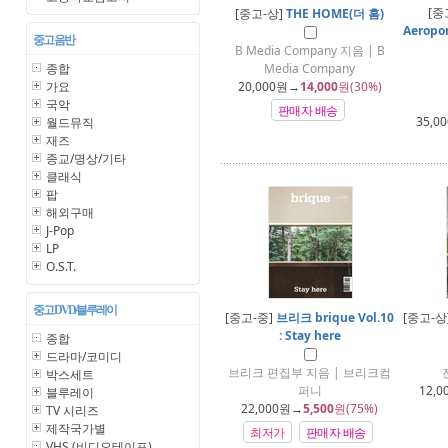
[중
[중고-상]
THE HOME(더 홈)
Aeropo
중고 음반
B Media Company 지음 | B
종합
Media Company
가요
20,000
원→
14,000
원(30%)
국악
판매자 배송
35,00
월드뮤직
재즈
종교/명상/기타
클래식
팝
해외구매
J-Pop
LP
O.S.T.
중고 DVD/블루레이
[중고-중]
브리크 brique Vol.10
[중고-상
: Stay here
종합
드라마/코미디
브리크 편집부 지음 | 브리크컴
박스세트
퍼니
12,0
블루레이
22,000
원→
5,500
원(75%)
TV 시리즈
제작국가별
최저가
판매자 배송
VHS (비디오테이프)