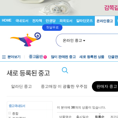
HOME
국내도서
전자책
만권당
외국도서
알라딘굿즈
온라인중고
첫달무료
온라인 중고
분야보기
중고음반
많이 판매된 중고
새로 등록된 상품
단골판
N
1천원부터
새로 등록된 중고
중고음반
알라딘 중고
중고매장 이 광활한 우주점
판매자 중고
중고 국내도서
이 분야에
38
개의 상품이 있습니다.
종합
상품명순
출시일순
등록순
저가