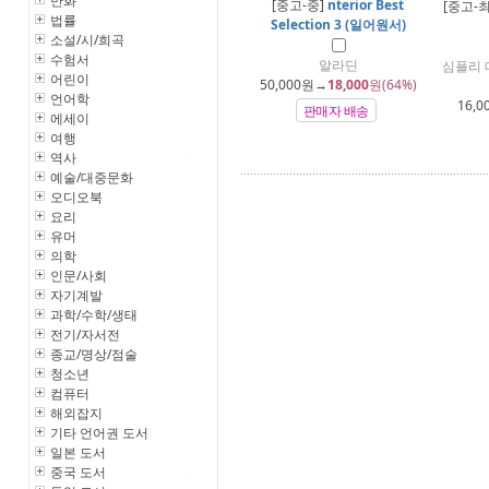
만화
[중고-중]
nterior Best
[중고-
법률
Selection 3 (일어원서)
소설/시/희곡
수험서
알라딘
심플리 
어린이
50,000
원→
18,000
원(64%)
언어학
16,0
판매자 배송
에세이
여행
역사
예술/대중문화
오디오북
요리
유머
의학
인문/사회
자기계발
과학/수학/생태
전기/자서전
종교/명상/점술
청소년
컴퓨터
해외잡지
기타 언어권 도서
일본 도서
중국 도서