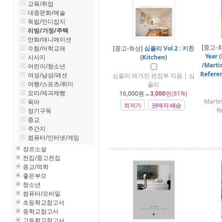
교육/취업
대중문화/예술
독립/인디잡지
리빙/가정/주택
만화/애니메이션
[중고-
수험/어학교재
[중고-최상]
심플리 Vol.2 : 키친
Year 
시사지
(Kitchen)
/Marti
어린이/청소년
Refere
여성/남성/패션
심플리 매거진 편집부 지음 | 심
여행/스포츠/취미
플리
요리/제과제빵
16,000
원→
3,000
원(81%)
Martin
육아
최저가
판매자 배송
R
정기구독
종교
주간지
컴퓨터/인터넷/게임
장르소설
전집/중고전집
종교/역학
좋은부모
청소년
컴퓨터/모바일
초등학교참고서
중학교참고서
고등학교참고서