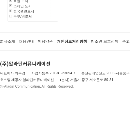
독일 도서
스페인 도서
한국관련도서
문구/비도서
회사소개
채용안내
이용약관
개인정보처리방침
청소년 보호정책
중고
(주)알라딘커뮤니케이션
대표이사 최우경
사업자등록 201-81-23094
통신판매업신고 2003-서울중구-
호스팅 제공자 알라딘커뮤니케이션
(본사) 서울시 중구 서소문로 89-31
ⓒ Aladin Communication. All Rights Reserved.