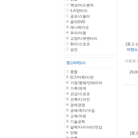
액션/어드벤처
S.F/판타지
공포/스릴러
음악DVD
애니메이션
유아/아동
교양/다큐멘터리
취미/스포츠
[중고-
성인
이언스
이중원 
중고 외국도서
종합
29,0
ELT/어학/사전
가정/원예/인테리어
가족/관계
건강/스포츠
건축/디자인
경제경영
공예/취미/수집
교육/자료
기술공학
달력/다이어리/연감
만화
[중