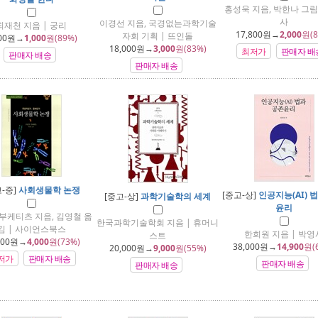
홍성욱 지음, 박한나 그림
사
이경선 지음, 국경없는과학기술
최재천 지음 | 궁리
17,800
원→
2,000
원(8
자회 기획 | 뜨인돌
00
원→
1,000
원(89%)
18,000
원→
3,000
원(83%)
최저가
판매자 배
판매자 배송
판매자 배송
고-중]
사회생물학 논쟁
[중고-상]
인공지능(AI) 
[중고-상]
과학기술학의 세계
윤리
부케티츠 지음, 김영철 옮
한국과학기술학회 지음 | 휴머니
김 | 사이언스북스
한희원 지음 | 박영
스트
000
원→
4,000
원(73%)
38,000
원→
14,900
원(
20,000
원→
9,000
원(55%)
저가
판매자 배송
판매자 배송
판매자 배송