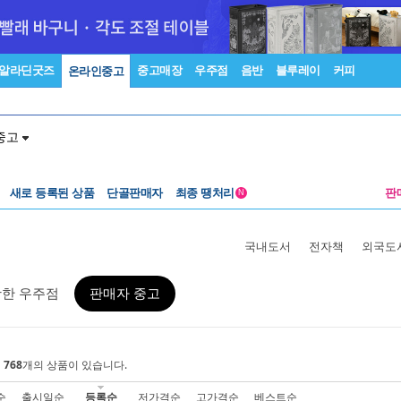
알라딘굿즈
중고매장
우주점
음반
블루레이
커피
온라인중고
중고
새로 등록된 상품
단골판매자
최종 땡처리
판
N
국내도서
전자책
외국도
활한 우주점
판매자 중고
에
768
개의 상품이 있습니다.
순
출시일순
등록순
저가격순
고가격순
베스트순