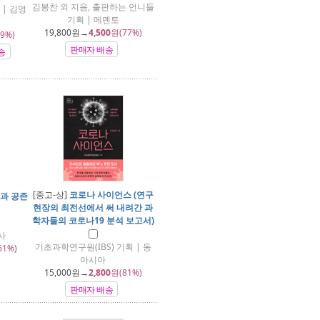
김봉찬 외 지음, 출판하는 언니들
 | 김영
기획 | 메멘토
19,800
원→
4,500
원(77%)
9%)
판매자 배송
송
[중고-상]
코로나 사이언스 (연구
법과 공존
현장의 최전선에서 써 내려간 과
학자들의 코로나19 분석 보고서)
사
기초과학연구원(IBS) 기획 | 동
61%)
아시아
15,000
원→
2,800
원(81%)
판매자 배송