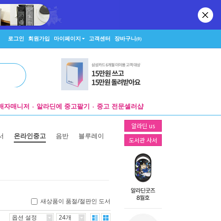
로그인
회원가입
마이페이지
고객센터
장바구니
(0)
매자매니저
알라딘에 중고팔기
중고 전문셀러샵
알라딘 us
서
온라인중고
음반
블루레이
도서관 사서
새상품이 품절/절판인 도서
옵션 설정
24개