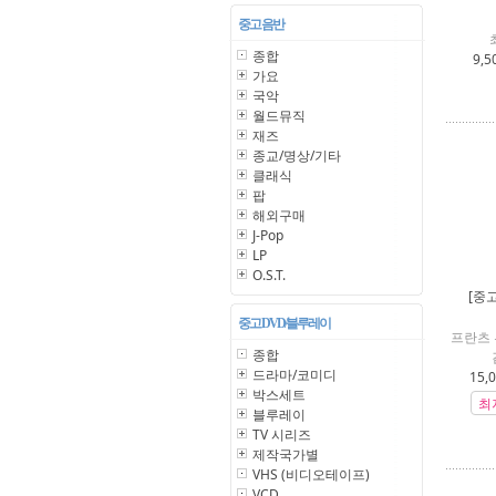
중고 음반
종합
9,5
가요
국악
월드뮤직
재즈
종교/명상/기타
클래식
팝
해외구매
J-Pop
LP
O.S.T.
[중
중고 DVD/블루레이
프란츠 
종합
드라마/코미디
15,
박스세트
최
블루레이
TV 시리즈
제작국가별
VHS (비디오테이프)
VCD