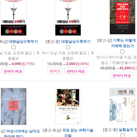
[중고-상]
기후는 어떻게
-최상]
대량살상수학무기
[중고-중]
대량살상수학무기
지배해 왔는가
닐 지음, 김정혜 옮김 | 흐
캐시 오닐 지음, 김정혜 옮김 | 흐
앤서니 맥마이클 지음, 권
름출판
름출판
옮김 | 한울(한울아카
800
원→
4,990
원(75%)
16,000
원→
2,000
원(88%)
49,800
원→
45,000
원(
판매자 배송
최저가
판매자 배송
판매자 배송
[중고-중]
실험실의 
[중고-최상]
국경 없는 과학기술
최상]
여성시대에는 남자도
자들
화장을 한다