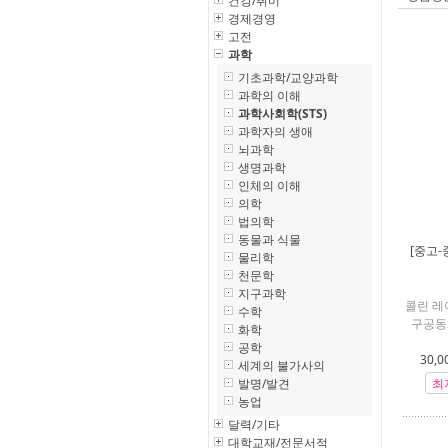
건강/취미
경제경영
고전
과학
기초과학/교양과학
과학의 이해
과학사회학(STS)
과학자의 생애
뇌과학
생명과학
인체의 이해
의학
법의학
동물과 식물
[중고-
물리학
천문학
지구과학
콜린 레
수학
구공동
화학
공학
30,0
세계의 불가사의
발명/발견
최
농업
달력/기타
대학교재/전문서적