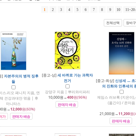
1
2
3
4
5
6
7
8
9
10
11~20
전체선택
장바구
[중고-상]
세 바퀴로 가는 과학자
중]
자본주의의 병적 징후
전거
[중고-최상]
신성세 ㅡ 초
들
의 진화와 인류세의 
강양구 지음 | 뿌리와이파리
이스.리오 패니치 지음, 연
10,000
원→
400
원(96%)
제임스 러브록 (지은이)
체 건강과대안 엮음 | 후
(옮긴이) / 온마음
마니타스
판매자 배송
00
원→
12,000
원(60%)
21,000
원→
11,200
원(
저가
판매자 배송
판매자 배송