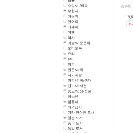
법률
소설/시/희곡
김봉찬 
수험서
어린이
19,
언어학
최
에세이
여행
역사
예술/대중문화
오디오북
요리
유머
의학
인문/사회
자기계발
과학/수학/생태
전기/자서전
종교/명상/점술
청소년
컴퓨터
해외잡지
기타 언어권 도서
일본 도서
중국 도서
독일 도서