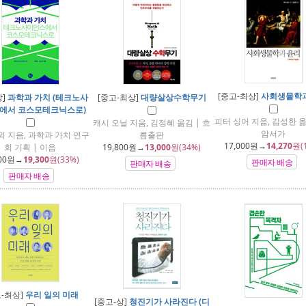
[중고-최상]
사회생물학과
상]
과학과 가치 (테크노사
[중고-최상]
대량살상수학무기
에서 코스모테크닉스로)
피터 싱어 지음, 김성한 옮
캐시 오닐 지음, 김정혜 옮김 | 흐
암서가
외 지음, 과학과 가치 연구
름출판
17,000
원→
14,270
원(
회 기획 | 이음
19,800
원→
13,000
원(34%)
00
원→
19,300
원(33%)
판매자 배송
판매자 배송
판매자 배송
고-최상]
우리 일의 미래
[중고-상]
청진기가 사라진다 (디