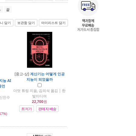
끝
니 담기
보관함 담기
마이리스트 담기
[중고-상]
계산기는 어떻게 인공
지능이 되었을까
지능 AI
종언
더멋 튜링 지음, 김의석 옮김 | 한
빛미디어
,신인수
22,700
원
최저가
판매자 배송
47%)