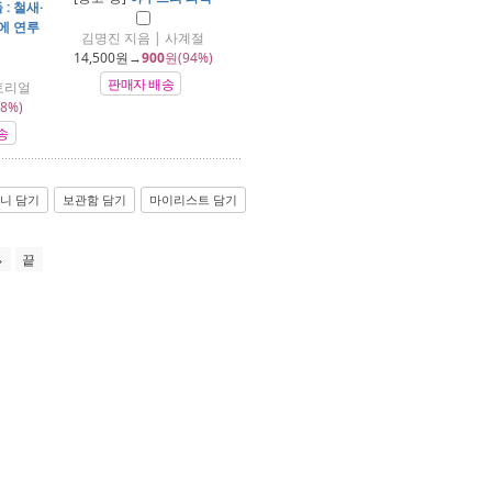
: 철새·
에 연루
김명진 지음 | 사계절
14,500
원→
900
원(94%)
판매자 배송
토리얼
8%)
송
니 담기
보관함 담기
마이리스트 담기
끝