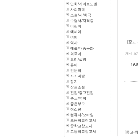
만화/라이트노벨
사회과학
소설/시/희곡
수험서/자격증
어린이
에세이
여행
[중고
역사
예술/대중문화
캐시 오
외국어
요리/살림
19,
유아
인문학
자기계발
잡지
장르소설
전집/중고전집
종교/역학
좋은부모
청소년
컴퓨터/모바일
초등학교참고서
중학교참고서
고등학교참고서
[중고-