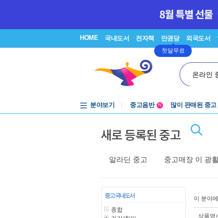
HOME
국내도서
전자책
만권당
외국도서
첫달무료
온라인 
분야보기
중고음반
많이 판매된 중고
N
1천원부터
새로 등록된 중고
중고음반
알라딘 중고
중고매장 이 광
중고 국내도서
이 분야
종합
상품명