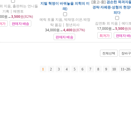
[중고-중]
겸손한 목격자들 
지털 혁명이 바꿔놓을 의학의 미
외 지음, 출판하는 언니들
경락·자폐증·성형의 현장
래)
기획 | 메멘토
되다
800
원→
3,500
원(82%)
에릭 토폴 지음, 박재영.이은.박정
김연화 외 지음 | 에디
저가
판매자 배송
탁 옮김 | 청년의사
17,000
원→
5,500
원(6
34,000
원→
4,400
원(87%)
최저가
판매자 배
판매자 배송
전체선택
장바구
1
2
3
4
5
6
7
8
9
10
11~20