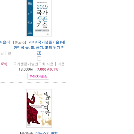
 윤리
[중고-상]
2019 국가생존기술 (대
한민국 물, 불, 공기, 흙의 위기 진
단)
김 | 연
16%)
국가생존기술연구회 지음 | 이음
18,000
원→
7,000
원(61%)
판매자 배송
[중고-중]
야누스의 과학