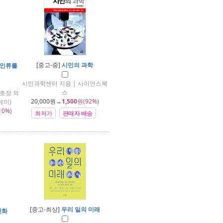
[중고-중]
시민의 과학
 인류를
시민과학센터 지음 | 사이언스북
스
호장 외
20,000
원→
1,500
원(92%)
데미)
10%)
최저가
판매자 배송
[중고-최상]
우리 일의 미래
진화