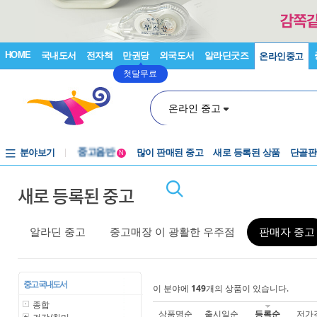
HOME
국내도서
전자책
만권당
외국도서
알라딘굿즈
온라인중고
첫달무료
온라인 중고
분야보기
중고음반
많이 판매된 중고
새로 등록된 상품
단골판
N
1천원부터
새로 등록된 중고
중고음반
알라딘 중고
중고매장 이 광활한 우주점
판매자 중고
중고 국내도서
이 분야에
149
개의 상품이 있습니다.
종합
상품명순
출시일순
등록순
저가