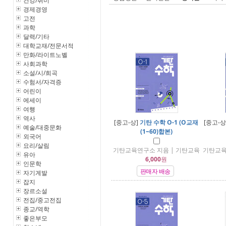
건강/취미
경제경영
고전
과학
달력/기타
대학교재/전문서적
만화/라이트노벨
사회과학
소설/시/희곡
수험서/자격증
어린이
에세이
여행
역사
[중고-상]
기탄 수학 O-1 (O교재
[중고-상
예술/대중문화
(1~60)합본)
외국어
요리/살림
기탄교육연구소 지음 | 기탄교육
기탄교육
유아
6,000
원
인문학
판매자 배송
자기계발
잡지
장르소설
전집/중고전집
종교/역학
좋은부모