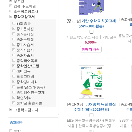
청소년
컴퓨터/모바일
초등학교참고서
중학교참고서
[중고-
[중고-상]
기탄 수학 O-5 (O교재
EBS 중등
학
(241~300)합본)
중1-문제집
중2-문제집
홍범준
기탄교육연구소 지음 | 기탄교육
중3-문제집
지
6,000
원
중1-자습서
판매자 배송
중2-자습서
중3-자습서
중학국어독해
중학연산/도형
예비고등
특목고대비
중학경시대회
논술/글쓰기(중등)
중학영어전문교재
학습/기타
중학교 출판사별
[중고-최상]
EBS 중학 뉴런 연산
[중고-
수학 1 (하) (2026년용)
수학
고등학교참고서
EBS(한국교육방송공사) 편집부
EBS(
중고 음반
지음 | 한국교육방송공사(중고
지음 |
종합
등)