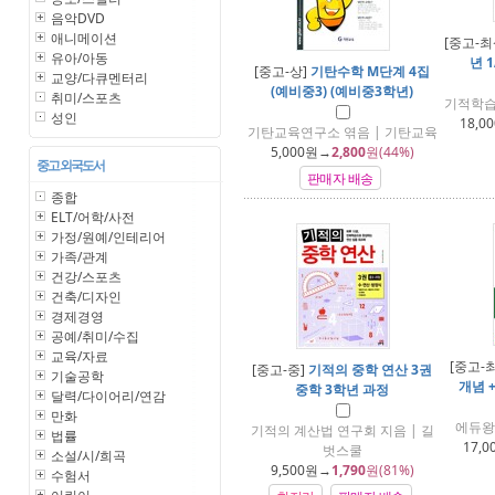
음악DVD
애니메이션
[중고-최
유아/아동
년 1
[중고-상]
기탄수학 M단계 4집
교양/다큐멘터리
(예비중3) (예비중3학년)
취미/스포츠
기적학습
성인
18,00
기탄교육연구소 엮음 | 기탄교육
5,000
원→
2,800
원(44%)
중고 외국도서
판매자 배송
종합
ELT/어학/사전
가정/원예/인테리어
가족/관계
건강/스포츠
건축/디자인
경제경영
공예/취미/수집
교육/자료
[중고-
[중고-중]
기적의 중학 연산 3권
기술공학
개념 +
중학 3학년 과정
달력/다이어리/연감
만화
에듀왕
기적의 계산법 연구회 지음 | 길
법률
17,0
벗스쿨
소설/시/희곡
9,500
원→
1,790
원(81%)
수험서