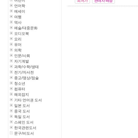
어린이
최저가
판매자 배송
언어학
에세이
여행
역사
예술/대중문화
오디오북
요리
유머
의학
인문/사회
자기계발
과학/수학/생태
전기/자서전
종교/명상/점술
청소년
컴퓨터
해외잡지
기타 언어권 도서
일본 도서
중국 도서
독일 도서
스페인 도서
한국관련도서
문구/비도서