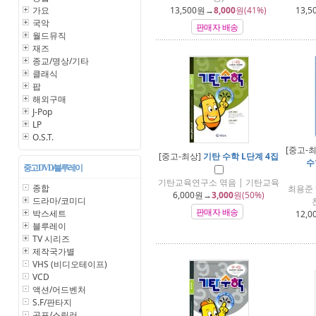
가요
13,500
원→
8,000
원(41%)
13,5
국악
판매자 배송
월드뮤직
재즈
종교/명상/기타
클래식
팝
해외구매
J-Pop
LP
O.S.T.
[중고-
[중고-최상]
기탄 수학 L단계 4집
수
중고 DVD/블루레이
기탄교육연구소 엮음 | 기탄교육
종합
최용준 
6,000
원→
3,000
원(50%)
드라마/코미디
판매자 배송
박스세트
12,0
블루레이
TV 시리즈
제작국가별
VHS (비디오테이프)
VCD
액션/어드벤처
S.F/판타지
공포/스릴러