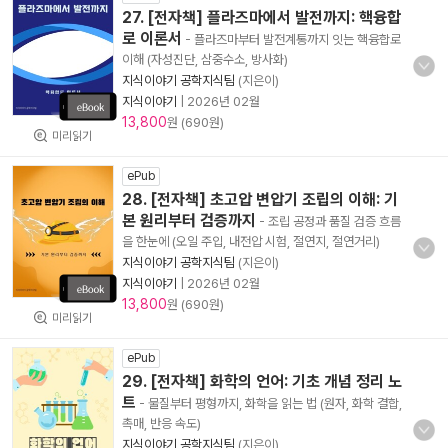
27. [전자책] 플라즈마에서 발전까지: 핵융합
로 이론서
- 플라즈마부터 발전계통까지 잇는 핵융합로
이해 (자성진단, 삼중수소, 방사화)
지식이야기 공학지식팀
(지은이)
지식이야기
|
2026년 02월
13,800
원 (690원)
미리읽기
ePub
28. [전자책] 초고압 변압기 조립의 이해: 기
본 원리부터 검증까지
- 조립 공정과 품질 검증 흐름
을 한눈에 (오일 주입, 내전압 시험, 절연지, 절연거리)
지식이야기 공학지식팀
(지은이)
지식이야기
|
2026년 02월
13,800
원 (690원)
미리읽기
ePub
29. [전자책] 화학의 언어: 기초 개념 정리 노
트
- 물질부터 평형까지, 화학을 읽는 법 (원자, 화학 결합,
촉매, 반응 속도)
지식이야기 공학지식팀
(지은이)