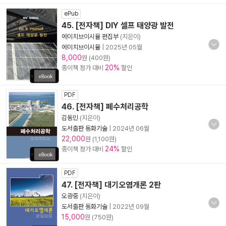
ePub
45. [전자책] DIY 셀프 태양광 발전
에이치브이시뮬 편집부
(지은이)
에이치브이시뮬
|
2025년 05월
8,000
원 (400원)
20%
종이책 정가 대비
할인
PDF
46. [전자책] 폐수처리공학
김동민
(지은이)
도서출판 동화기술
|
2024년 06월
22,000
원 (1,100원)
24%
종이책 정가 대비
할인
PDF
47. [전자책] 대기오염개론 2판
오광중
(지은이)
도서출판 동화기술
|
2022년 09월
15,000
원 (750원)