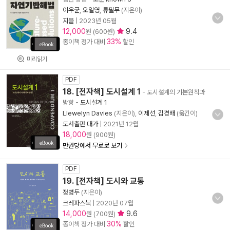
이우균
,
오일영
,
류필무
(지은이)
지을
|
2023년 05월
12,000
9.4
원 (600원)
33%
종이책 정가 대비
할인
미리읽기
PDF
18. [전자책] 도시설계 1
- 도시설계의 기본원칙과
방향
-
도시설계 1
Llewelyn Davies
(지은이),
이제선
,
김경배
(옮긴이)
도서출판 대가
|
2021년 12월
18,000
원 (900원)
만권당에서 무료로 보기
PDF
19. [전자책] 도시와 교통
정병두
(지은이)
크레파스북
|
2020년 07월
14,000
9.6
원 (700원)
30%
종이책 정가 대비
할인