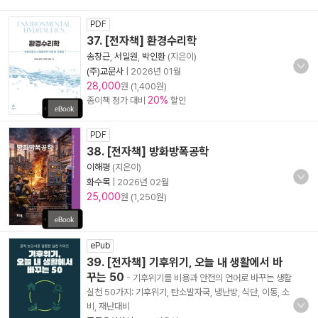
PDF
37. [전자책] 환경수리학
송창근
,
서일원
,
박인환
(지은이)
(주)교문사
|
2026년 01월
28,000
원 (1,400원)
20%
종이책 정가 대비
할인
PDF
38. [전자책] 방화방폭공학
이해평
(지은이)
화수목
|
2026년 02월
25,000
원 (1,250원)
ePub
39. [전자책] 기후위기, 오늘 내 생활에서 바
꾸는 50
- 기후위기를 비용과 안전의 언어로 바꾸는 생활
실천 50가지: 기후위기, 탄소발자국, 냉난방, 식단, 이동, 소
비, 재난대비