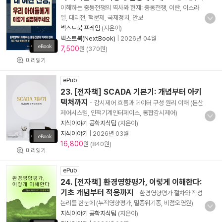
이해하는 중동전쟁의 역사와 현재: 중동전쟁, 이란, 이스라
엘, 대리전, 핵문제, 국제정치, 안보
넥스트북 프레임
(지은이)
넥스트북(NextBook)
|
2026년 04월
7,500
원 (370원)
미리읽기
ePub
23. [전자책] SCADA 기본기: 개념부터 아키
텍처까지
- 감시제어 흐름과 데이터 구성 원리 이해 (분산
제어시스템, 인적기계인터페이스, 통합감시제어)
지식이야기 공학지식팀
(지은이)
지식이야기
|
2026년 03월
16,800
원 (840원)
미리읽기
ePub
24. [전자책] 환경영향평가, 이렇게 이해한다:
기초 개념부터 적용까지
- 환경영향평가 절차와 작성
논리를 한눈에 (누적영향평가, 멸종위기종, 비점오염원)
지식이야기 공학지식팀
(지은이)