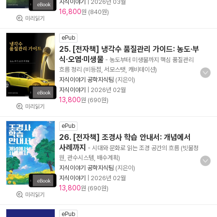
지식이야기
|
2026년 03월
16,800
원 (840원)
미리읽기
ePub
25. [전자책] 냉각수 품질관리 가이드: 농도·부
식·오염·미생물
- 농도부터 미생물까지 핵심 품질관리
흐름 정리 (비등점, 서모스탯, 캐비테이션)
지식이야기 공학지식팀
(지은이)
지식이야기
|
2026년 02월
13,800
원 (690원)
미리읽기
ePub
26. [전자책] 조경사 학습 안내서: 개념에서
사례까지
- 시대와 문화로 읽는 조경 공간의 흐름 (빗물정
원, 관수시스템, 배수계획)
지식이야기 공학지식팀
(지은이)
지식이야기
|
2026년 02월
13,800
원 (690원)
미리읽기
ePub