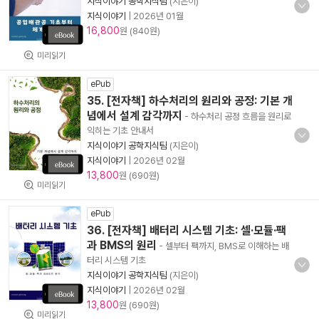
지식이야기 공학지식팀
(지은이)
지식이야기
|
2026년 01월
16,800
원 (840원)
미리읽기
ePub
35. [전자책] 하수처리의 원리와 공정: 기본 개
념에서 설계 감각까지
- 하수처리 공정 흐름을 원리로
익히는 기초 안내서
지식이야기 공학지식팀
(지은이)
지식이야기
|
2026년 02월
13,800
원 (690원)
미리읽기
ePub
36. [전자책] 배터리 시스템 기초: 셀·모듈·팩
과 BMS의 원리
- 셀부터 팩까지, BMS로 이해하는 배
터리 시스템 기초
지식이야기 공학지식팀
(지은이)
지식이야기
|
2026년 02월
13,800
원 (690원)
미리읽기