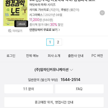
머릿속에 쏙쏙! 시리즈
사이토 가쓰히로
(지은이),
곽범신
(옮긴이)
시그마북스
|
2021년 08월
11,200
원 (560원)
30%
종이책 정가 대비
할인
만권당에서 무료로 보기
미리읽기
1
2
로그인
전체 메뉴
회사 소개
출판사 안내
PC 버전
(주)알라딘커뮤니케이션
1544-2514
일반문의 (발신자 부담)
1:1 문의
FAQ
중고매장 위치, 영업시간 안내