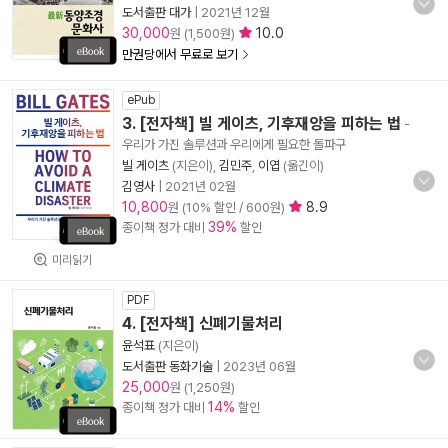
도서출판 대가
|
2021년 12월
30,000
10.0
원 (1,500원)
만권당에서 무료로 보기
ePub
3. [전자책] 빌 게이츠, 기후재앙을 피하는 법
-
우리가 가진 솔루션과 우리에게 필요한 돌파구
빌 게이츠
(지은이),
김민주
,
이엽
(옮긴이)
김영사
|
2021년 02월
10,800
8.9
원 (10% 할인 / 600원)
39%
종이책 정가 대비
할인
미리읽기
PDF
4. [전자책] 신폐기물처리
윤석표
(지은이)
도서출판 동화기술
|
2023년 06월
25,000
원 (1,250원)
14%
종이책 정가 대비
할인