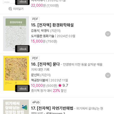
지식이야기
|
2026년 01월
22,000
원 (1,100원)
미리읽기
PDF
15. [전자책] 환경화학해설
김동석
,
박영식
(지은이)
도서출판 동화기술
|
2024년 03월
15,000
원 (750원)
PDF
16. [전자책] 묻다
- 전염병에 의한 동물 살처분 매몰
지에 대한 기록
문선희
(지은이)
책공장더불어
|
2023년 11월
10,000
9.7
원 (500원)
23%
종이책 정가 대비
할인
ePub
17. [전자책] 자연기반해법
- 위기에서 살아남는 현
명한 방법
-
로운 known 3