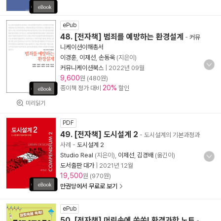
ePub
48. [전자책] 범죄를 예방하는 환경설계
-
커뮤
니케이션이해총서
이경훈
,
이제선
,
손동욱
(지은이)
커뮤니케이션북스
|
2022년 09월
9,600
원 (480원)
20%
종이책 정가 대비
할인
미리읽기
PDF
49. [전자책] 도시설계 2
- 도시설계의 기본과정과
사례
-
도시설계 2
Studio Real
(지은이),
이제선
,
김경배
(옮긴이)
도서출판 대가
|
2021년 12월
19,500
원 (970원)
만권당에서 무료로 보기
ePub
50. [전자책] 머릿속에 쏙쏙! 환경과학 노트
-