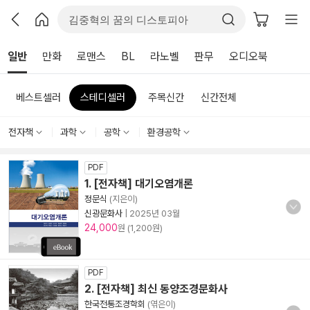
일반
만화
로맨스
BL
라노벨
판무
오디오북
베스트셀러
스테디셀러
주목신간
신간전체
전자책
과학
공학
환경공학
PDF
1. [전자책] 대기오염개론
정문식
(지은이)
신광문화사
|
2025년 03월
24,000
원 (1,200원)
PDF
2. [전자책] 최신 동양조경문화사
한국전통조경학회
(엮은이)