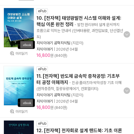
ePub
10. [전자책] 태양광발전 시스템 이해와 설계:
핵심 이론 완전 정리
- 발전 원리부터 설계 문서까지
흐름으로 익히는 안내서 (인버터용량, 과전압보호, 단선결선
도)
지식이야기 공학지식팀
(지은이)
지식이야기
|
2026년 04월
미리읽기
16,800
원 (840원)
ePub
11. [전자책] 반도체 금속막 증착공정: 기초부
터 공정 이해까지
- 진공·플라즈마·박막성장 기초 이해
(원자층증착, 질량유량제어기, 컨포멀리티)
지식이야기 공학지식팀
(지은이)
지식이야기
|
2026년 04월
16,800
원 (840원)
미리읽기
ePub
12. [전자책] 전자회로 설계 핸드북: 기초 이론