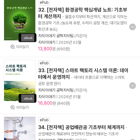
ePub
32. [전자책] 환경공학 핵심개념 노트: 기초부
터 계산까지
- 물질수지부터 확산까지, 계산으로 익히는
환경공학 기초 (농도와 유량, 수처리 공정 계산, 대기오염의
확산과 농도)
지식이야기 공학지식팀
(지은이)
지식이야기
|
2026년 02월
미리읽기
13,800
원 (690원)
ePub
33. [전자책] 스마트 팩토리 시스템 이론: 데이
터에서 운영까지
- 데이터 흐름으로 이해하는 스마트
공장 운영 원리
지식이야기 공학지식팀
(지은이)
지식이야기
|
2026년 01월
16,800
원 (840원)
미리읽기
ePub
34. [전자책] 공업배관공 기초부터 체계까지
-
산업배관의 재료부터 안전까지 한눈에 배우는 기초서