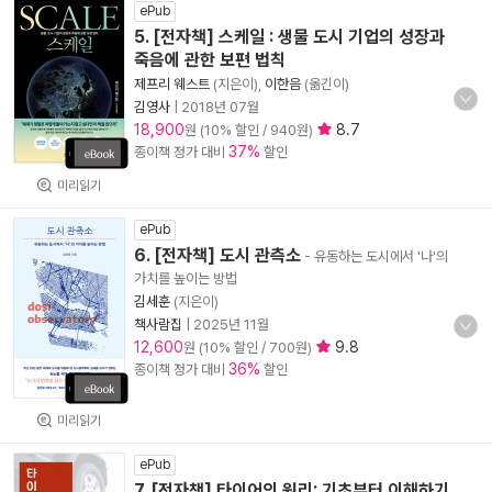
ePub
5. [전자책] 스케일 : 생물 도시 기업의 성장과
죽음에 관한 보편 법칙
제프리 웨스트
(지은이),
이한음
(옮긴이)
김영사
|
2018년 07월
18,900
8.7
원 (10% 할인 / 940원)
37%
종이책 정가 대비
할인
미리읽기
ePub
6. [전자책] 도시 관측소
- 유동하는 도시에서 '나'의
가치를 높이는 방법
김세훈
(지은이)
책사람집
|
2025년 11월
12,600
9.8
원 (10% 할인 / 700원)
36%
종이책 정가 대비
할인
미리읽기
ePub
7. [전자책] 타이어의 원리: 기초부터 이해하기