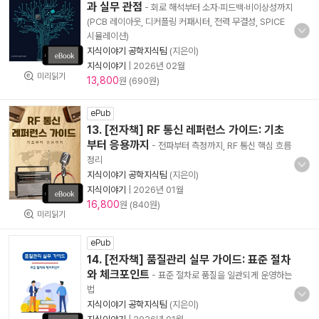
과 실무 관점
- 회로 해석부터 소자·피드백·비이상성까지
(PCB 레이아웃, 디커플링 커패시터, 전력 무결성, SPICE
시뮬레이션)
지식이야기 공학지식팀
(지은이)
지식이야기
|
2026년 02월
미리읽기
13,800
원 (690원)
ePub
13. [전자책] RF 통신 레퍼런스 가이드: 기초
부터 응용까지
- 전파부터 측정까지, RF 통신 핵심 흐름
정리
지식이야기 공학지식팀
(지은이)
지식이야기
|
2026년 01월
16,800
원 (840원)
미리읽기
ePub
14. [전자책] 품질관리 실무 가이드: 표준 절차
와 체크포인트
- 표준 절차로 품질을 일관되게 운영하는
법
지식이야기 공학지식팀
(지은이)