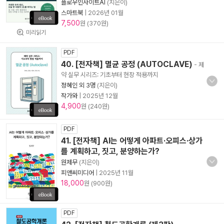
플로우인사이트AI
(지은이)
스마트북
|
2026년 01월
7,500
원 (370원)
미리읽기
PDF
40. [전자책] 멸균 공정 (AUTOCLAVE)
- 제
약 실무 시리즈: 기초부터 현장 적용까지
정혜인 외 3명
(지은이)
작가와
|
2025년 12월
4,900
원 (240원)
PDF
41. [전자책] AI는 어떻게 아파트·오피스·상가
를 계획하고, 짓고, 분양하는가?
원제무
(지은이)
피앤씨미디어
|
2025년 11월
18,000
원 (900원)
PDF