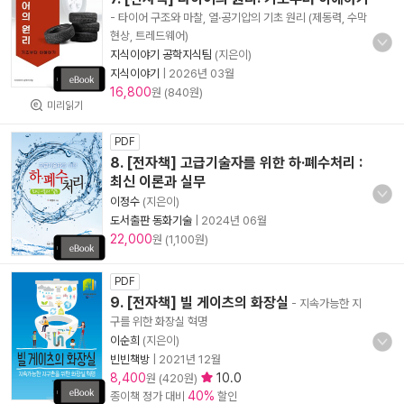
- 타이어 구조와 마찰, 열·공기압의 기초 원리 (제동력, 수막
현상, 트레드웨어)
지식이야기 공학지식팀
(지은이)
지식이야기
|
2026년 03월
16,800
원 (840원)
미리읽기
PDF
8. [전자책] 고급기술자를 위한 하·폐수처리 :
최신 이론과 실무
이정수
(지은이)
도서출판 동화기술
|
2024년 06월
22,000
원 (1,100원)
PDF
9. [전자책] 빌 게이츠의 화장실
- 지속가능한 지
구를 위한 화장실 혁명
이순희
(지은이)
빈빈책방
|
2021년 12월
8,400
10.0
원 (420원)
40%
종이책 정가 대비
할인