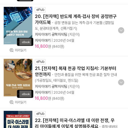
ePub
20. [전자책] 반도체 계측·검사 장비 공정연구
가이드북
- 공정 변동을 읽는 계측·검사 기본틀 (결함밀
도, 분광타원계측, 선폭거칠기)
지식이야기 공학지식팀
(지은이)
지식이야기
|
2026년 04월
16,800
원 (840원)
미리읽기
ePub
21. [전자책] 목재 천공 작업 지침서: 기본부터
안전까지
- 안전과 품질을 위한 목재 천공 표준 절차 안내
(가공정밀도, 테이블쏘, 엔드밀)
지식이야기 공학지식팀
(지은이)
지식이야기
|
2026년 04월
16,800
원 (840원)
미리읽기
ePub
22. [전자책] 미국·이스라엘 대 이란 전쟁, 우
리 아이들에게 이렇게 설명해주세요
- 중학생부터