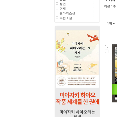
성인
최근 1주
연재
판타지소설
무협소설
1위
1.