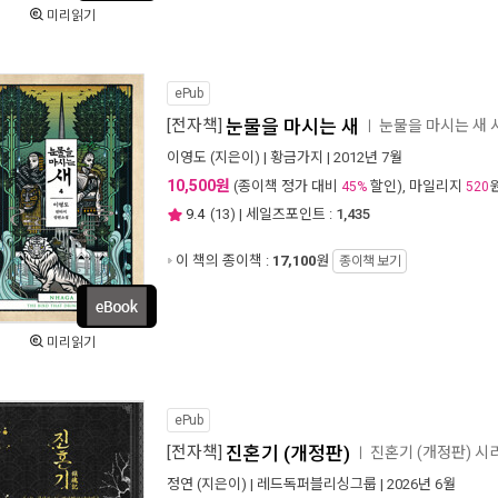
미리읽기
ePub
[전자책]
눈물을 마시는 새
눈물을 마시는 새
ㅣ
이영도
(지은이) |
황금가지
| 2012년 7월
10,500원
(종이책 정가 대비
할인), 마일리지
45%
520
9.4
(
13
) | 세일즈포인트 :
1,435
이 책의 종이책 :
17,100
원
종이책 보기
미리읽기
ePub
[전자책]
진혼기 (개정판)
진혼기 (개정판) 
ㅣ
정연
(지은이) |
레드독퍼블리싱그룹
| 2026년 6월