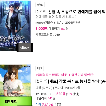
ePub
[전자책]
선협 속 무공으로 연예계를 씹어 
연예계를 씹어 먹음 시리즈보기
noroc
(지은이) |
N.fic
| 2026년 7월
3,000원
, 마일리지
원
150
세일즈포인트 :
260
대여
<물리학도는 마법이 너무~> 출간 기념 할인전!
[전자책]
[세트] 작물 복사로 농사를 딸깍 (총
따상
(지은이) |
문피아
| 2026년 7월
11,520원
12,800
원 →
(
할인)
10%
마일리지
원
640
5권 세트
3,240원
대여
,
12
일