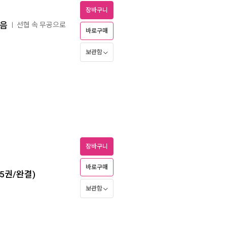
장바구니
먹음
선협 속 무공으로
ㅣ
바로구매
보관함
장바구니
바로구매
5권/완결)
보관함