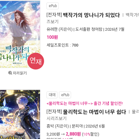
ePub
[전자책]
백작가의 망나니가 되었다
백작가
ㅣ
즈보기
유려한
(지은이) |
도서출판 청어람
| 2026년 7월
100원
세일즈포인트 :
700
연재
미리읽기
대여
ePub
<물리학도는 마법이 너무~> 출간 기념 할인전!
[전자책]
물리학도는 마법이 너무 쉽다
물리
ㅣ
시리즈보기
흠박
(지은이) |
문피아
| 2026년 6월
2,880원
3,200
원 →
(
할인)
10%