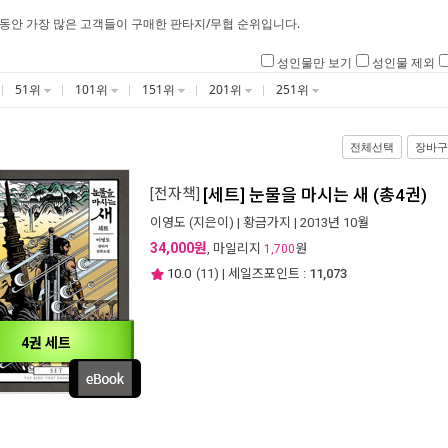
 동안 가장 많은 고객들이 구매한 판타지/무협 순위입니다.
성인물만 보기
성인물 제외
51위
101위
151위
201위
251위
전체선택
장바구
[전자책]
[세트] 눈물을 마시는 새 (총4권)
이영도
(지은이) |
황금가지
| 2013년 10월
34,000원
, 마일리지
원
1,700
10.0
(
11
) | 세일즈포인트 :
11,073
4권 세트