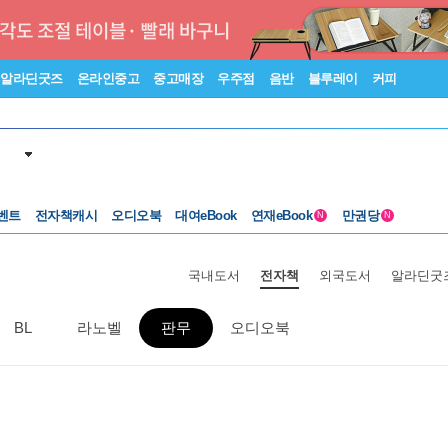
알라딘굿즈
온라인중고
중고매장
우주점
음반
블루레이
커피
벤트
전자책캐시
오디오북
대여eBook
연재eBook
만권당
N
N
국내도서
전자책
외국도서
알라딘굿
BL
라노벨
판무
오디오북