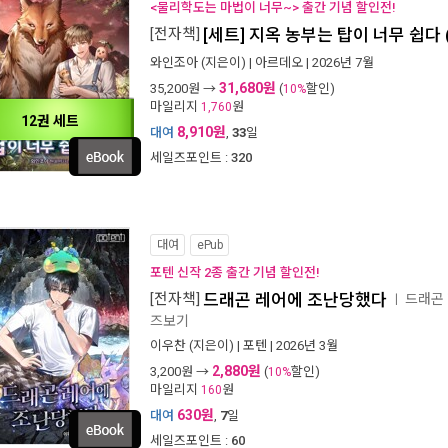
<물리학도는 마법이 너무~> 출간 기념 할인전!
[전자책]
[세트] 지옥 농부는 탑이 너무 쉽다 
와인조아
(지은이) |
아르데오
| 2026년 7월
31,680원
35,200
원 →
(
할인)
10%
마일리지
원
1,760
12권 세트
8,910원
대여
,
33
일
세일즈포인트 :
320
대여
ePub
포텐 신작 2종 출간 기념 할인전!
[전자책]
드래곤 레어에 조난당했다
드래곤
ㅣ
즈보기
이우찬
(지은이) |
포텐
| 2026년 3월
2,880원
3,200
원 →
(
할인)
10%
마일리지
원
160
630원
대여
,
7
일
세일즈포인트 :
60