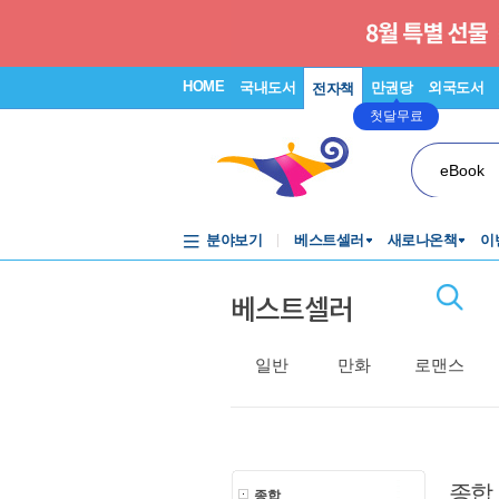
HOME
국내도서
만권당
외국도서
전자책
첫달무료
eBook
분야보기
베스트셀러
새로나온책
이
베스트셀러
일반
만화
로맨스
종합
종합