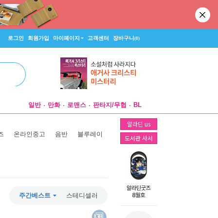
로그인
회원가입
마이페이지
고객센터
장바구니
(0)
일반
만화
로맨스
판타지/무협
BL
알라딘 us
즈
온라인중고
음반
블루레이
도서관 사서
주간베스트
스테디셀러