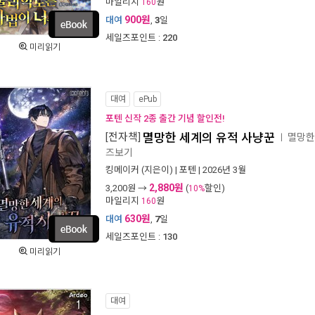
마일리지
원
160
900원
대여
,
3
일
세일즈포인트 :
220
미리읽기
대여
ePub
포텐 신작 2종 출간 기념 할인전!
[전자책]
멸망한 세계의 유적 사냥꾼
멸망한
ㅣ
즈보기
킹메이커
(지은이) |
포텐
| 2026년 3월
2,880원
3,200
원 →
(
할인)
10%
마일리지
원
160
630원
대여
,
7
일
세일즈포인트 :
130
미리읽기
대여