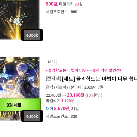
500원
, 마일리지
원
20
세일즈포인트 :
880
대여
<물리학도는 마법이 너무~> 출간 기념 할인전!
[전자책]
[세트] 물리학도는 마법이 너무 쉽다
흠박
(지은이) |
문피아
| 2026년 7월
20,160원
22,400
원 →
(
할인)
10%
마일리지
원
1,120
8권 세트
5,670원
대여
,
21
일
세일즈포인트 :
320