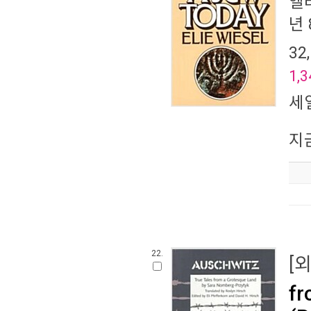
엘
년 
32
1,3
세
지
22.
[
fr