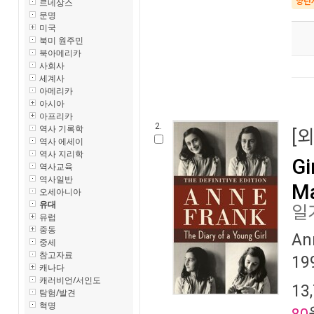
르네상스
양탄
문명
미국
북미 원주민
북아메리카
사회사
세계사
아메리카
아시아
아프리카
2.
역사 기록학
[
역사 에세이
역사 지리학
Gi
역사교육
역사일반
Ma
오세아니아
유대
일
유럽
중동
An
중세
참고자료
19
캐나다
캐러비언/서인도
13
탐험/발견
혁명