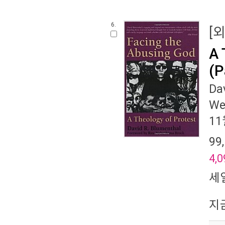
6.
[
A 
(P
Da
We
11
99
4,0
세
지