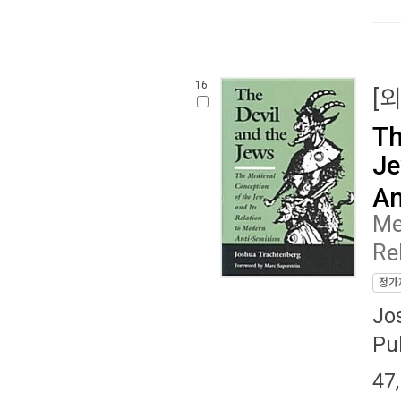
16.
[
Th
Je
An
Me
Re
정가
Jo
Pu
47