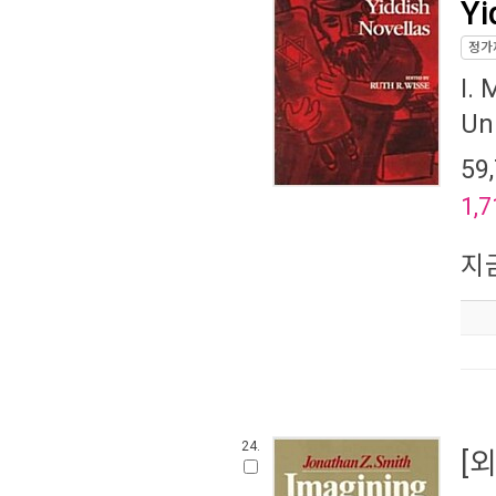
Yi
정가
I.
Un
59
1,7
지
24.
[