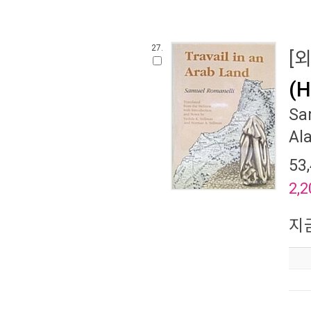
27.
[
(H
Sa
Al
53
2,2
지