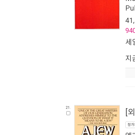
Pu
41
94
세
지
21.
[
정가