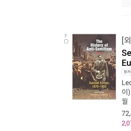
7.
[
Se
Eu
정가
Le
이)
월
72
2,0