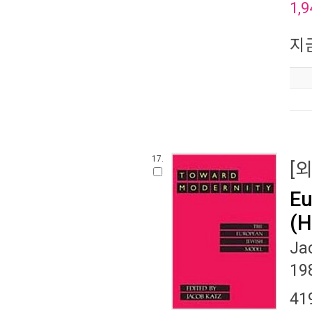
1,9
지
17.
[
Eu
(H
Ja
19
41