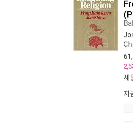
Fr
(P
Ba
Jo
Ch
61
2,5
세
지