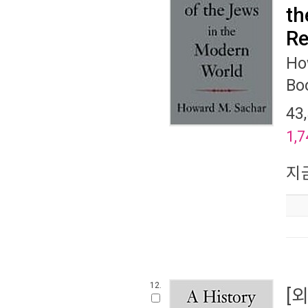
th
Re
Ho
Bo
43
1,7
지
12.
[