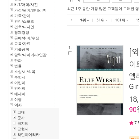
ELT/어학/사전
최근 1주 동안 가장 많은 고객들이 구매한 
가정/원예/인테리어
가족/관계
1위
51위
101위
1
건강/스포츠
건축/디자인
경제경영
공예/취미/수집
교육/자료
1.
기술공학
[
달력/다이어리/연감
만화
이
법률
소설/시/희곡
엘
수험서
어린이
Gi
언어학
에세이
18
여행
역사
90
고대
군사
7.
극지방
근현대
라틴아메리카