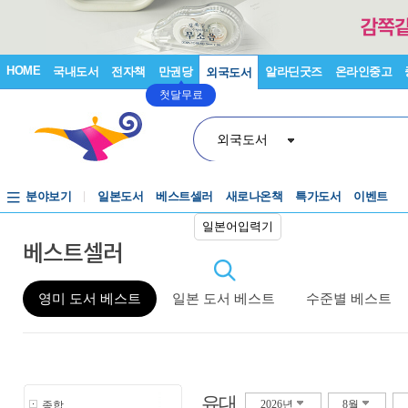
HOME
국내도서
전자책
만권당
알라딘굿즈
온라인중고
외국도서
첫달무료
외국도서
분야보기
일본도서
베스트셀러
새로나온책
특가도서
이벤트
일본어입력기
베스트셀러
영미 도서 베스트
일본 도서 베스트
수준별 베스트
유대
종합
2026년
8월