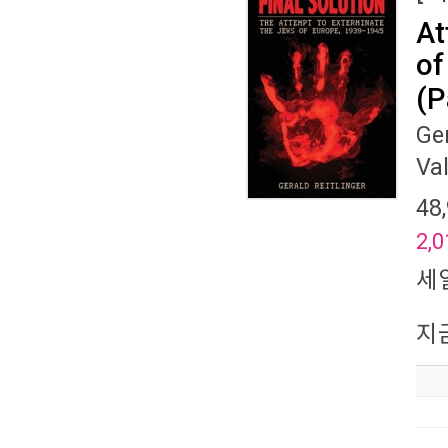
At
of
(P
Ger
Va
48
2,0
세
지