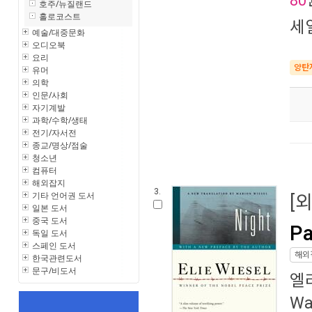
80
호주/뉴질랜드
홀로코스트
세
예술/대중문화
오디오북
요리
양탄
유머
의학
인문/사회
자기계발
과학/수학/생태
전기/자서전
종교/명상/점술
청소년
컴퓨터
해외잡지
3.
기타 언어권 도서
[
일본 도서
중국 도서
Pa
독일 도서
스페인 도서
해외
한국관련도서
문구/비도서
엘
Wa