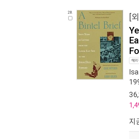
28.
[
Ye
Ea
Fo
해외
Is
19
36
1,4
지