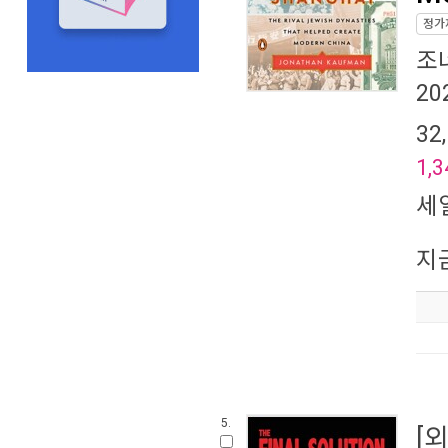
정가
조
20
32
1,3
세
지
5.
[