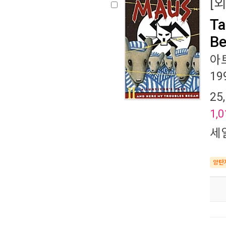
[
Ta
Be
아
19
25
1,0
세
양탄