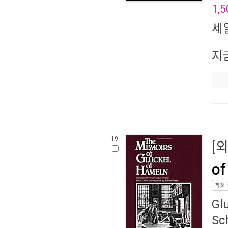
1,5
세
지
19.
[
of
해외
Gl
Sc