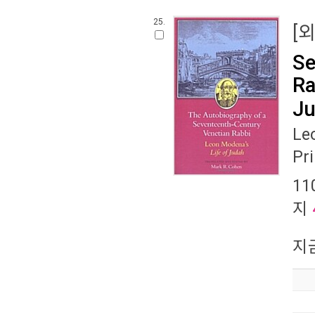
25.
[
Se
Ra
Ju
Le
Pr
11
지
지