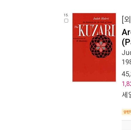
15.
[
Ar
(P
Ju
19
45
1,8
세
양탄