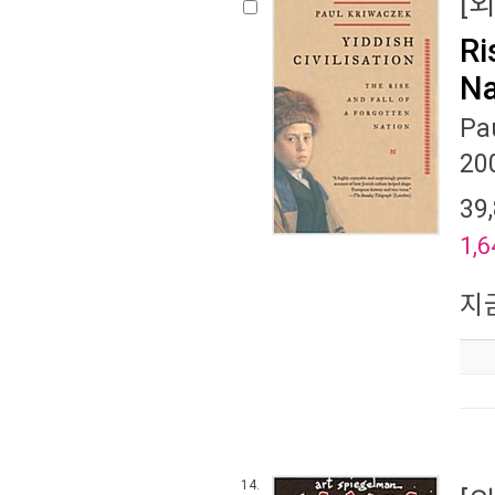
[
Ri
Na
Pa
20
39
1,6
지
14.