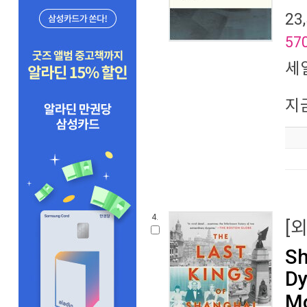
23
57
세
지
4.
[
Sh
Dy
Mo