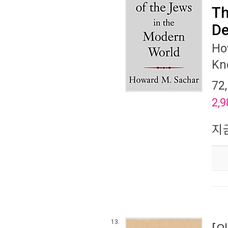
Th
De
Ho
Kn
72
2,9
지
13.