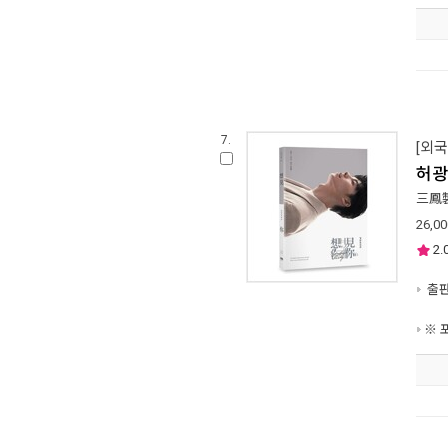
7.
[외국
허광
三鳳
26,00
2.
출판
※ 