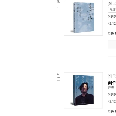
5.
[외국
해외
이창
42,12
지금
6.
[외국
創
만판
이창
42,12
지금