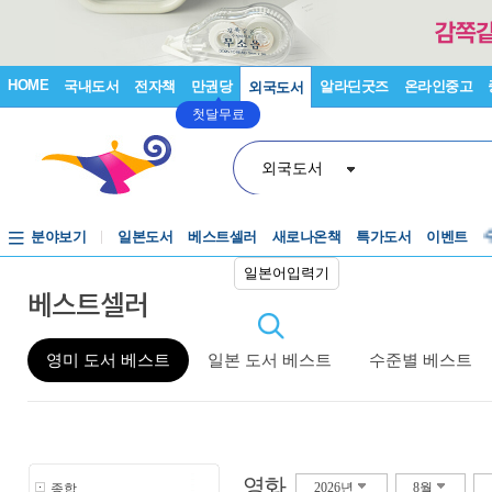
HOME
국내도서
전자책
만권당
알라딘굿즈
온라인중고
외국도서
첫달무료
외국도서
분야보기
일본도서
베스트셀러
새로나온책
특가도서
이벤트
일본어입력기
베스트셀러
영미 도서 베스트
일본 도서 베스트
수준별 베스트
영화
종합
2026년
8월