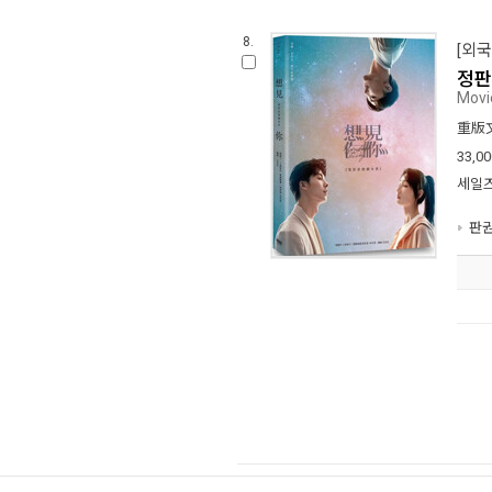
8.
[외국
정판
Movi
重版
33,00
세일즈
판권