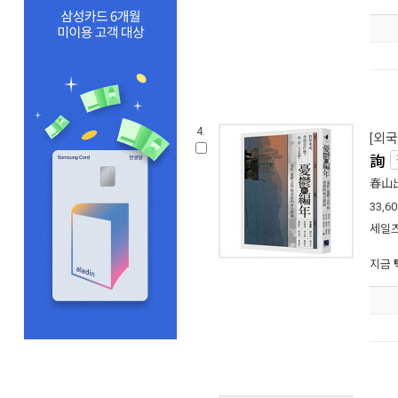
4.
[외국
詢
春山
33,60
세일즈
지금