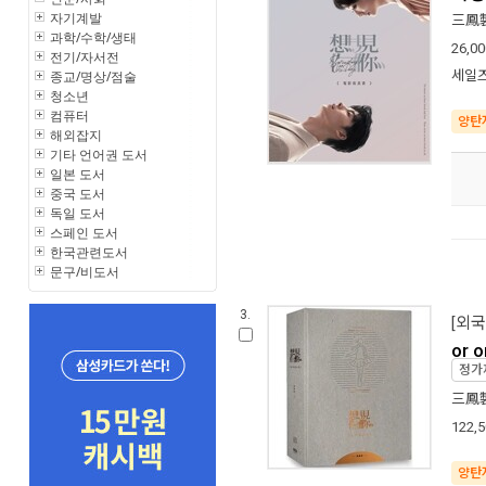
자기계발
三鳳
과학/수학/생태
26,00
전기/자서전
종교/명상/점술
세일즈
청소년
컴퓨터
양탄
해외잡지
기타 언어권 도서
일본 도서
중국 도서
독일 도서
스페인 도서
한국관련도서
문구/비도서
3.
[외국
or
정가
三鳳
122,
양탄