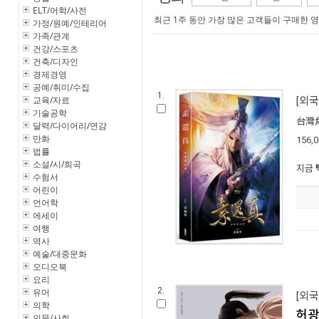
ELT/어학/사전
최근 1주 동안 가장 많은 고객들이 구매한 
가정/원예/인테리어
가족/관계
건강/스포츠
건축/디자인
경제경영
공예/취미/수집
1.
교육/자료
[외국
기술공학
台灣
달력/다이어리/연감
만화
156,
법률
소설/시/희곡
지금
수험서
어린이
언어학
에세이
여행
역사
예술/대중문화
오디오북
요리
2.
유머
[외국
의학
허광
인문/사회