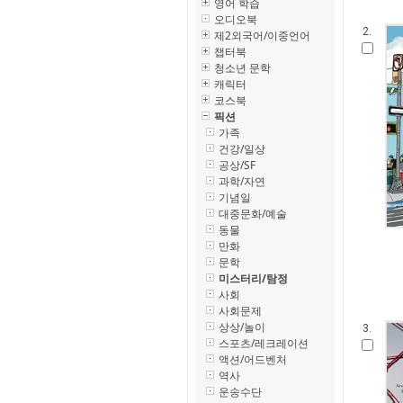
영어 학습
오디오북
2.
제2외국어/이중언어
챕터북
청소년 문학
캐릭터
코스북
픽션
가족
건강/일상
공상/SF
과학/자연
기념일
대중문화/예술
동물
만화
문학
미스터리/탐정
사회
사회문제
상상/놀이
3.
스포츠/레크레이션
액션/어드벤처
역사
운송수단