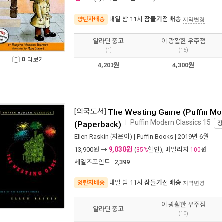
내일 밤 11시
잠들기전 배송
양탄자배송
지역변경
알라딘 중고
이 광활한 우주점
(1)
(15)
미리보기
4,200원
4,300원
[외국도서]
The Westing Game (Puffin Mo
Puffin Modern Classics 15
ㅣ
(Paperback)
Ellen Raskin
(지은이) |
Puffin Books
| 2019년 6월
9,030원
13,900
원 →
(
할인), 마일리지
원
35%
100
세일즈포인트 :
2,399
내일 밤 11시
잠들기전 배송
양탄자배송
지역변경
이 광활한 우주점
알라딘 중고
(10)