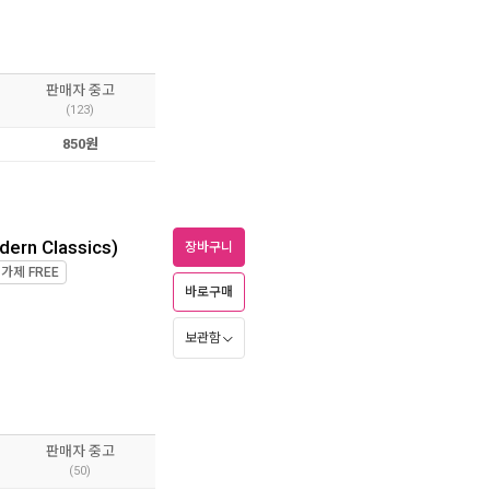
판매자 중고
(123)
850원
dern Classics)
장바구니
정가제
FREE
바로구매
보관함
판매자 중고
(50)