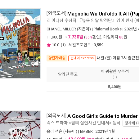
[외국도서]
Magnolia Wu Unfolds It All (P
리 아너상 수상작 『뉴욕 양말 탐정단』영어 원서 (
CHANEL MILLER
(지은이) |
Philomel Books
| 2025년
7,730원
11,900
원 →
(
할인), 마일리지
원
35%
80
10.0
(
1
) | 세일즈포인트 :
3,559
내일 (월) 아침 7시
출근전
양탄자배송
썬데이 express
이 광활한 우주점
알라딘 중고
(1)
-
5,400원
[외국도서]
A Good Girl's Guide to Murder
릭스 드라마 <핍의 살인사건 안내서> 원작
정가제
F
홀리 잭슨
(지은이) |
EMBER
| 2021년 1월