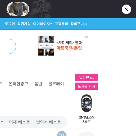
로그인
회원가입
마이페이지
고객센터
장바구니
(0)
알라딘 us
즈
온라인중고
음반
블루레이
도서관 사서
어제 베스트
번역서 베스트