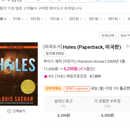
 동안 가장 많은 고객들이 구매한 영미도서 순위입니다.
1위
51위
101위
151위
201위
251위
301위
전체선택
장바구
[외국도서]
Holes (Paperback, 미국판)
- 
정가제
FREE
루이스 새커
(지은이) |
Random House
| 2000년 5월
6,200원
11,600
원 →
(
할인)
47%
9.3
(
134
) | 세일즈포인트 :
67,809
내일 (월) 아침 7시
출근전
양탄자배송
썬데이 express
알라딘 중고
이 광활한 우주점
(1)
(15)
크게보기
4,200원
4,200원