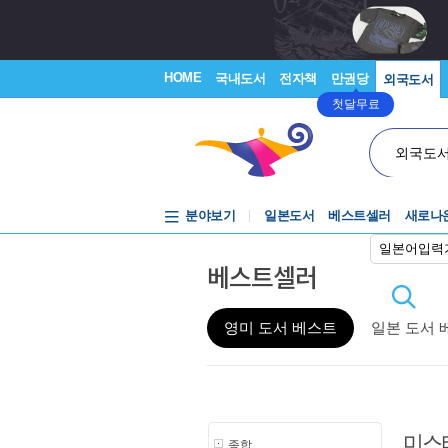
HOME
국내도서
전자책
만권당
외국도서
첫달무료
외국도
분야보기
일본도서
베스트셀러
새로나
일본어입력
베스트셀러
영미 도서 베스트
일본 도서 
미스
종합