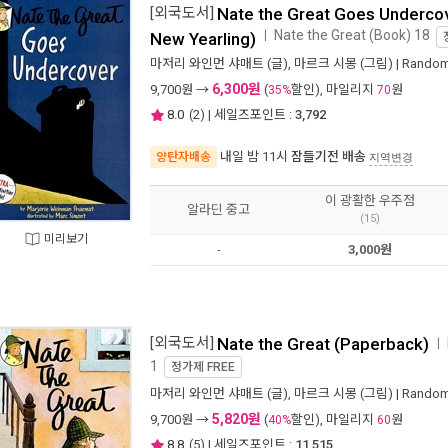
[외국도서]
Nate the Great Goes Underco
Nate the Great (Book) 18
ㅣ
New Yearling)
마저리 와인먼 샤매트
(글),
마르크 시몽
(그림) |
Random
6,300원
9,700
원 →
(
할인), 마일리지
원
35%
70
8.0
(
2
) | 세일즈포인트 :
3,792
내일 밤 11시
잠들기전 배송
양탄자배송
지역변경
이 광활한 우주점
알라딘 중고
(15)
미리보기
-
3,000원
[외국도서]
Nate the Great (Paperback)
ㅣ
1
정가제
FREE
마저리 와인먼 샤매트
(글),
마르크 시몽
(그림) |
Random
5,820원
9,700
원 →
(
할인), 마일리지
원
40%
60
8.8
(
5
) | 세일즈포인트 :
11,515