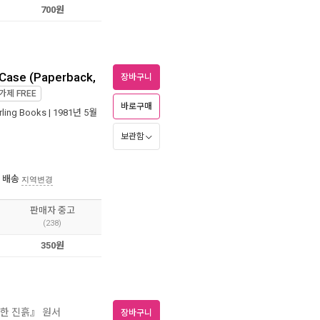
700원
 Case (Paperback,
장바구니
가제
FREE
바로구매
rling Books
| 1981년 5월
보관함
 배송
지역변경
판매자 중고
(238)
350원
상한 진흙』 원서
장바구니