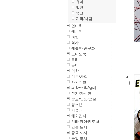
유머
일반
종교
지역/사람
언어학
에세이
여행
역사
예술/대중문화
오디오북
요리
유머
의학
인문/사회
4.
자기계발
과학/수학/생태
전기/자서전
종교/명상/점술
청소년
컴퓨터
해외잡지
기타 언어권 도서
일본 도서
중국 도서
독일 도서