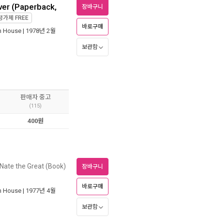
ver (Paperback,
장바구니
정가제
FREE
바로구매
 House
| 1978년 2월
보관함
판매자 중고
(115)
400원
Nate the Great (Book)
장바구니
바로구매
 House
| 1977년 4월
보관함