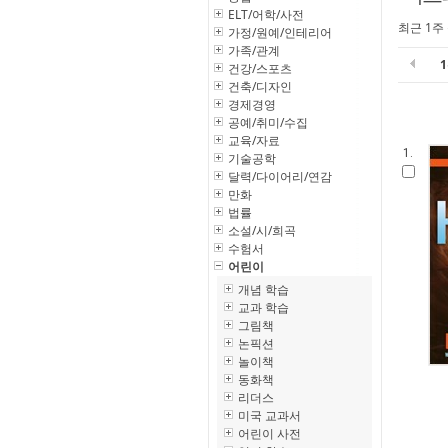
ELT/어학/사전
최근 1주
가정/원예/인테리어
가족/관계
건강/스포츠
건축/디자인
경제경영
공예/취미/수집
교육/자료
1.
기술공학
달력/다이어리/연감
만화
법률
소설/시/희곡
수험서
어린이
개념 학습
교과 학습
그림책
논픽션
놀이책
동화책
리더스
미국 교과서
어린이 사전