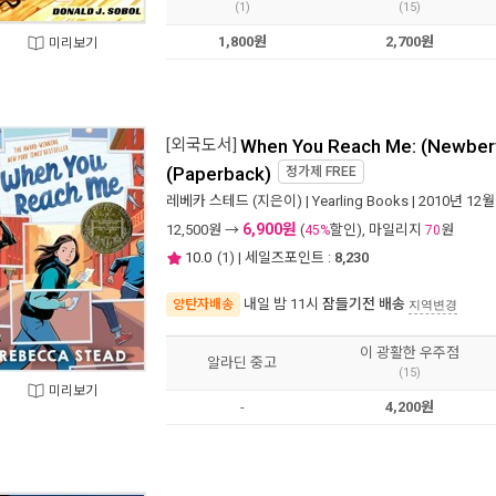
(1)
(15)
1,800원
2,700원
미리보기
[외국도서]
When You Reach Me: (Newber
(Paperback)
정가제
FREE
레베카 스테드
(지은이) |
Yearling Books
| 2010년 12월
6,900원
12,500
원 →
(
할인), 마일리지
원
45%
70
10.0
(
1
) | 세일즈포인트 :
8,230
내일 밤 11시
잠들기전 배송
양탄자배송
지역변경
이 광활한 우주점
알라딘 중고
(15)
미리보기
-
4,200원