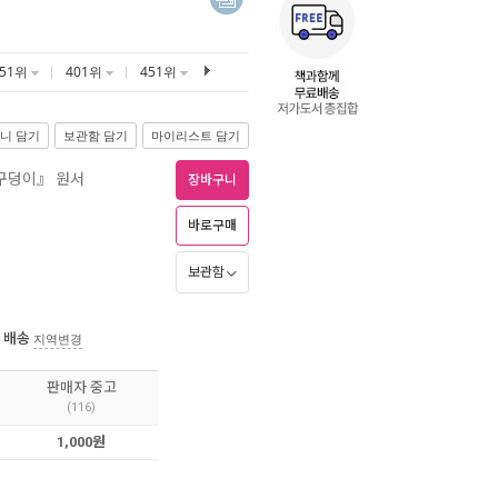
351위
401위
451위
니 담기
보관함 담기
마이리스트 담기
『구덩이』 원서
장바구니
바로구매
보관함
 배송
지역변경
판매자 중고
(116)
1,000원