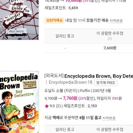
10,660원
16,400
원 →
(
할인), 마일리지
원
35%
110
세일즈포인트 :
5,659
내일 밤 11시
잠들기전 배송
양탄자배송
지역변경
이 광활한 우주점
알라딘 중고
(1)
-
7,600원
[외국도서]
Encyclopedia Brown, Boy Dete
Encyclopedia Brown 18
ㅣ
정가제
FREE
도날드 소볼
(지은이) |
Puffin
| 2007년 9월
7,760원
9,700
원 →
(
할인), 마일리지
원
20%
390
9.0
(
2
) | 세일즈포인트 :
2,153
지금
택배
로 주문하면
8월 11일 출고
지역변경
알라딘 중고
이 광활한 우주점