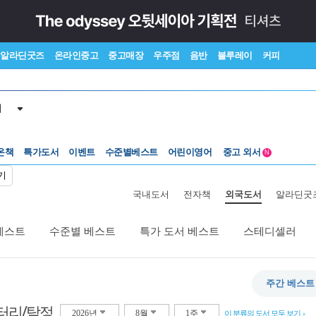
알라딘굿즈
온라인중고
중고매장
우주점
음반
블루레이
커피
서
온책
특가도서
이벤트
수준별베스트
어린이영어
중고 외서
N
Lexile®
5백원부터
기
수준별베스트
중고 외서
국내도서
전자책
외국도서
알라딘굿
베스트
수준별 베스트
특가 도서 베스트
스테디셀러
주간 베스트
터리/탐정
2026년
8월
1주
이 분류의 도서 모두 보기