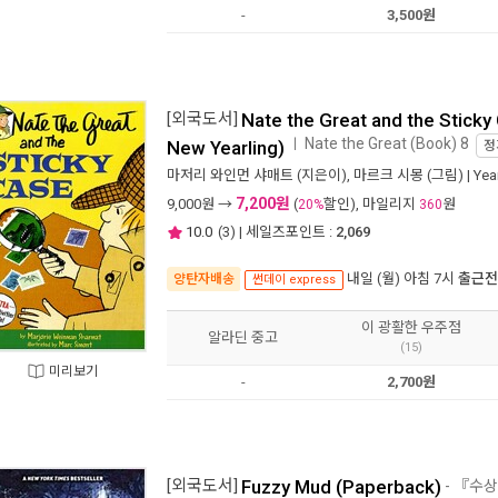
-
3,500원
[외국도서]
Nate the Great and the Sticky
Nate the Great (Book) 8
ㅣ
New Yearling)
정
마저리 와인먼 샤매트
(지은이),
마르크 시몽
(그림) |
Yea
7,200원
9,000
원 →
(
할인), 마일리지
원
20%
360
10.0
(
3
) | 세일즈포인트 :
2,069
내일 (월) 아침 7시
출근전
양탄자배송
썬데이 express
이 광활한 우주점
알라딘 중고
(15)
미리보기
-
2,700원
[외국도서]
Fuzzy Mud (Paperback)
- 『수