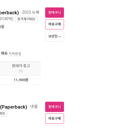
aperback)
- 2025 뉴베
장바구니
페이퍼백)
정가제
FREE
바로구매
 4월
보관함
 배송
지역변경
판매자 중고
(1)
11,900원
 (Paperback)
- 넷플
장바구니
REE
바로구매