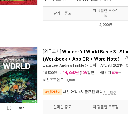
이 광활한 우주점
알라딘 중고
(6)
-
3,900원
[외국도서]
Wonderful World Basic 3 : St
W
ㅣ
(Workbook + App QR + Word Note)
Erica Lee
,
Andrew Frinkle
(지은이) |
A*List
| 2021년 
14,850원
16,500
원 →
(
할인), 마일리지
원
10%
820
세일즈포인트 :
1,606
내일 아침 7시
출근전 배송
양탄자배송
지역변경
알라딘 중고
이 광활한 우주점
미리보기
-
-