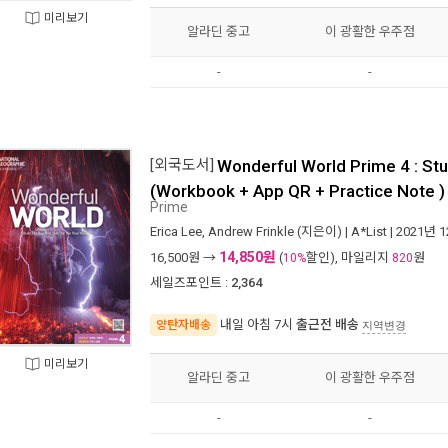
미리보기
알라딘 중고
이 광활한 우주점
-
-
[외국도서]
Wonderful World Prime 4 : St
(Workbook + App QR + Practice Note )
Prime
Erica Lee
,
Andrew Frinkle
(지은이) |
A*List
| 2021년 
14,850원
16,500
원 →
(
할인), 마일리지
원
10%
820
세일즈포인트 :
2,364
내일 아침 7시
출근전 배송
양탄자배송
지역변경
미리보기
알라딘 중고
이 광활한 우주점
-
-