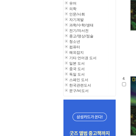
유머
의학
인문/사회
자기계발
과학/수학/생태
전기/자서전
종교/명상/점술
청소년
컴퓨터
해외잡지
기타 언어권 도서
일본 도서
중국 도서
독일 도서
4.
스페인 도서
한국관련도서
문구/비도서