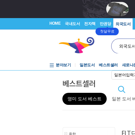
HOME
국내도서
전자책
만권당
외국도서
첫달무료
외국도
분야보기
일본도서
베스트셀러
새로나
일본어입력
베스트셀러
영미 도서 베스트
일본 도서 
ELT
종합