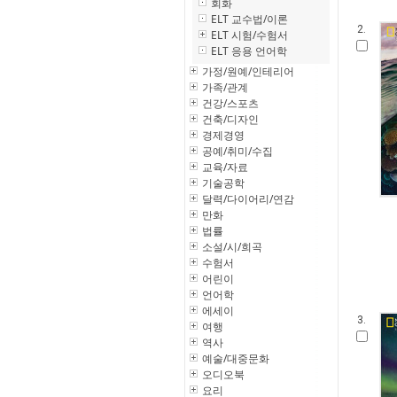
회화
ELT 교수법/이론
2.
ELT 시험/수험서
ELT 응용 언어학
가정/원예/인테리어
가족/관계
건강/스포츠
건축/디자인
경제경영
공예/취미/수집
교육/자료
기술공학
달력/다이어리/연감
만화
법률
소설/시/희곡
수험서
어린이
언어학
에세이
3.
여행
역사
예술/대중문화
오디오북
요리