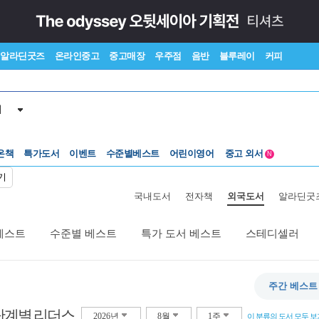
알라딘굿즈
온라인중고
중고매장
우주점
음반
블루레이
커피
서
수준별베스트
중고 외서
온책
특가도서
이벤트
Lexile®
어린이영어
5백원부터
N
수준별베스트
중고 외서
기
국내도서
전자책
외국도서
알라딘굿
베스트
수준별 베스트
특가 도서 베스트
스테디셀러
주간 베스트
 단계별 리더스
2026년
8월
1주
이 분류의 도서 모두 