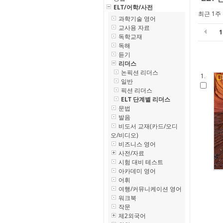
ELT/어학/사전
최근 1주
과학기술 영어
교사용 자료
독학교재
독해
듣기
리더스
논픽션 리더스
1.
일반
픽션 리더스
ELT 단계별 리더스
문법
발음
비도서 교재(카드/오디
오/비디오)
비즈니스 영어
사전/자료
시험 대비 테스트
아카데미 영어
어휘
여행/커뮤니케이션 영어
워크북
작문
제2외국어