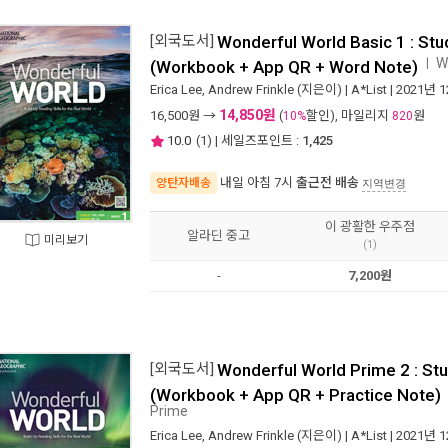
[외국도서]
Wonderful World Basic 1 : St
W
ㅣ
(Workbook + App QR + Word Note)
Erica Lee
,
Andrew Frinkle
(지은이) |
A*List
| 2021년 
14,850원
16,500
원 →
(
할인), 마일리지
원
10%
820
10.0
(
1
) | 세일즈포인트 :
1,425
내일 아침 7시
출근전 배송
양탄자배송
지역변경
이 광활한 우주점
알라딘 중고
미리보기
(1)
-
7,200원
[외국도서]
Wonderful World Prime 2 : St
(Workbook + App QR + Practice Note)
Prime
Erica Lee
,
Andrew Frinkle
(지은이) |
A*List
| 2021년 