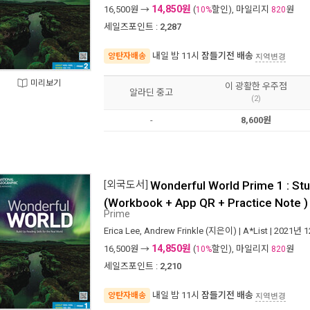
14,850원
16,500
원 →
(
할인), 마일리지
원
10%
820
세일즈포인트 :
2,287
내일 밤 11시
잠들기전 배송
양탄자배송
지역변경
미리보기
이 광활한 우주점
알라딘 중고
(2)
-
8,600원
[외국도서]
Wonderful World Prime 1 : St
(Workbook + App QR + Practice Note )
Prime
Erica Lee
,
Andrew Frinkle
(지은이) |
A*List
| 2021년 
14,850원
16,500
원 →
(
할인), 마일리지
원
10%
820
세일즈포인트 :
2,210
내일 밤 11시
잠들기전 배송
양탄자배송
지역변경