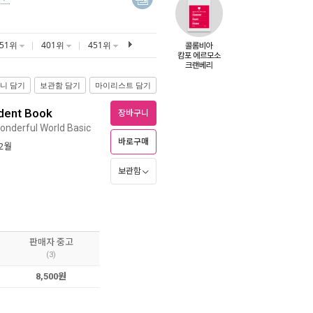
351위
401위
451위
니 담기
보관함 담기
마이리스트 담기
udent Book
장바구니
onderful World Basic
바로구매
12월
보관함
판매자 중고
(3)
8,500원