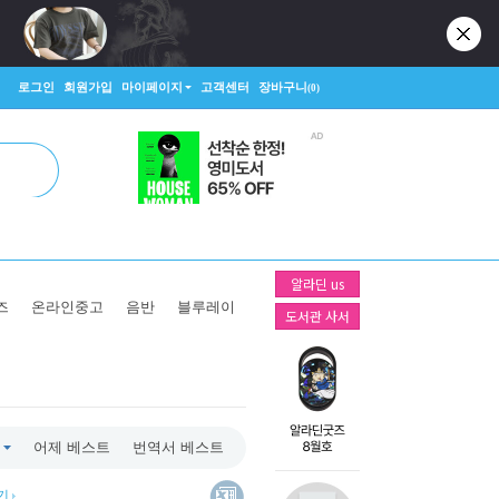
로그인
회원가입
마이페이지
고객센터
장바구니
(0)
알라딘 us
즈
온라인중고
음반
블루레이
도서관 사서
어제 베스트
번역서 베스트
보기