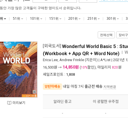
 동안 가장 많은 고객들이 구매한 영미도서 순위입니다.
1위
51위
101위
151위
201위
251위
301위
전체선택
장바구
[외국도서]
Wonderful World Basic 5 : St
W
ㅣ
(Workbook + App QR + Word Note)
Erica Lee
,
Andrew Frinkle
(지은이) |
A*List
| 2021년 
14,850원
16,500
원 →
(
할인), 마일리지
원
10%
820
세일즈포인트 :
1,808
내일 아침 7시
출근전 배송
양탄자배송
지역변경
알라딘 중고
이 광활한 우주점
미리보기
-
-