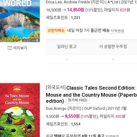
Erica Lee
,
Andrew Frinkle
(지은이) |
A*List
| 2021년 
14,850원
16,500
원 →
(
할인), 마일리지
원
10%
820
세일즈포인트 :
1,231
내일 아침 7시
출근전 배송
양탄자배송
지역변경
알라딘 중고
이 광활한 우주점
미리보기
-
-
[외국도서]
Classic Tales Second Edition:
Mouse and the Country Mouse (Paperb
edition)
정가제
FREE
Sue Arengo
(지은이) |
OUP Oxford
| 2011년 7월
8,550원
9,500
원 →
(
할인), 마일리지
원
10%
430
세일즈포인트 :
1,554
지금
택배
로 주문하면
8월 11일 출고
지역변경