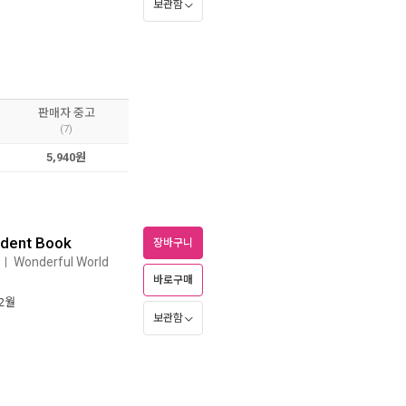
보관함
판매자 중고
(7)
5,940원
udent Book
장바구니
Wonderful World
ㅣ
바로구매
12월
보관함