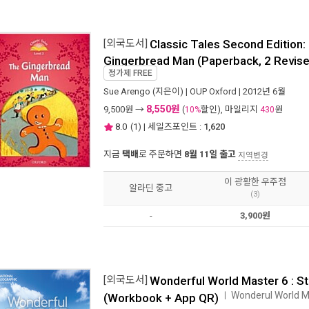
[외국도서]
Classic Tales Second Edition:
Gingerbread Man (Paperback, 2 Revise
정가제
FREE
Sue Arengo
(지은이) |
OUP Oxford
| 2012년 6월
8,550원
9,500
원 →
(
할인), 마일리지
원
10%
430
8.0
(
1
) | 세일즈포인트 :
1,620
지금
택배
로 주문하면
8월 11일 출고
지역변경
이 광활한 우주점
알라딘 중고
(3)
-
3,900원
[외국도서]
Wonderful World Master 6 : S
Wonderul World 
ㅣ
(Workbook + App QR)