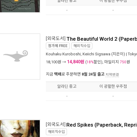
알라딘 중고
이 광활한 우주점
-
-
[외국도서]
The Beautiful World 2 (Paper
정가제
FREE
해외직수입
Kouhaku Kuroboshi
,
Keiichi Sigsawa
(지은이) |
Toky
14,840원
18,100
원 →
(
할인), 마일리지
원
18%
750
지금
택배
로 주문하면
8월 24일 출고
지역변경
알라딘 중고
이 광활한 우주점
-
-
[외국도서]
Red Spikes (Paperback, Repri
해외직수입