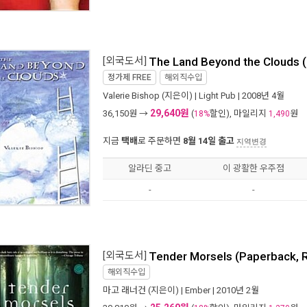
[외국도서]
The Land Beyond the Clouds 
정가제
FREE
해외직수입
Valerie Bishop
(지은이) |
Light Pub
| 2008년 4월
29,640원
36,150
원 →
(
할인), 마일리지
원
18%
1,490
지금
택배
로 주문하면
8월 14일 출고
지역변경
알라딘 중고
이 광활한 우주점
-
-
[외국도서]
Tender Morsels (Paperback, R
해외직수입
마고 래너건
(지은이) |
Ember
| 2010년 2월