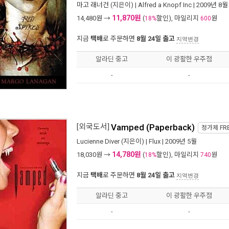
마고 래너건
(지은이) |
Alfred a Knopf Inc
| 2009년 8월
11,870원
14,480
원 →
(
할인), 마일리지
원
18%
600
지금
택배
로 주문하면
8월 24일 출고
지역변경
알라딘 중고
이 광활한 우주점
-
-
[외국도서]
Vamped (Paperback)
정가제
FR
Lucienne Diver
(지은이) |
Flux
| 2009년 5월
14,780원
18,030
원 →
(
할인), 마일리지
원
18%
740
지금
택배
로 주문하면
8월 24일 출고
지역변경
알라딘 중고
이 광활한 우주점
-
-