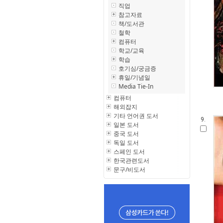
직업
참고자료
책/도서관
철학
컴퓨터
학교/교육
학습
호기심/궁금증
휴일/기념일
Media Tie-In
컴퓨터
해외잡지
기타 언어권 도서
9.
일본 도서
중국 도서
독일 도서
스페인 도서
한국관련도서
문구/비도서