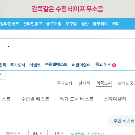
알라딘굿즈
온라인중고
중고매장
우주점
음반
블루레이
커피
서
수준별베스트
중고 외서
온책
특가도서
이벤트
Lexile®
어린이영어
5백원부터
N
수준별베스트
중고 외서
기
국내도서
전자책
외국도서
알라딘굿
베스트
수준별 베스트
특가 도서 베스트
스테디셀러
주간 베스트
2026년
8월
1주
이 분류의 도서 모두 보기