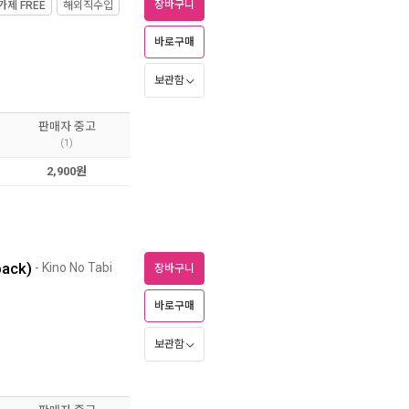
장바구니
가제
FREE
해외직수입
바로구매
보관함
판매자 중고
(1)
2,900원
back)
- Kino No Tabi
장바구니
바로구매
보관함