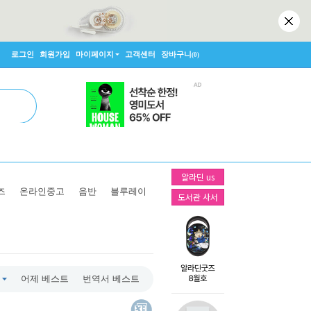
로그인
회원가입
마이페이지
고객센터
장바구니
(0)
알라딘 us
즈
온라인중고
음반
블루레이
도서관 사서
어제 베스트
번역서 베스트