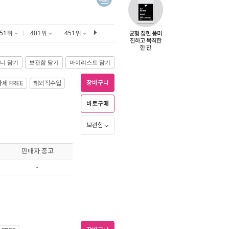
351위
401위
451위
니 담기
보관함 담기
마이리스트 담기
장바구니
가제
FREE
해외직수입
바로구매
보관함
판매자 중고
-