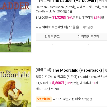
[외국도서]
The Ladder (Hardcover)
정가
Halfdan Rasmussen
(지은이),
피에르 프랫
(그림),
Mar
Candlewick Pr
| 2006년 6월
31,320원
34,800
원 →
(
할인), 마일리지
원
10%
1,570
지금
택배
로 주문하면
8월 13일 출고
지역변경
알라딘 중고
이 광활한 우주점
-
-
[외국도서]
The Moorchild (Paperback)
엘로이즈 자비스 맥그로
(지은이) |
Aladdin
| 2006년 1
5,800원
11,600
원 →
(
할인), 마일리지
원
50%
60
세일즈포인트 :
98
밤 11시
잠들기전 배송
양탄자배송
지역변경