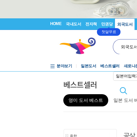
HOME
국내도서
전자책
만권당
외국도서
첫달무료
외국도
분야보기
일본도서
베스트셀러
새로나
일본어입력
베스트셀러
영미 도서 베스트
일본 도서 
공상
종합