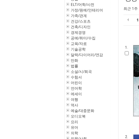
ELT/어학/사전
최근 1주
가정/원예/인테리어
가족/관계
건강/스포츠
건축/디자인
경제경영
공예/취미/수집
교육/자료
1.
기술공학
달력/다이어리/연감
만화
법률
소설/시/희곡
수험서
어린이
언어학
에세이
여행
역사
예술/대중문화
오디오북
요리
유머
의학
2.
인문/사회