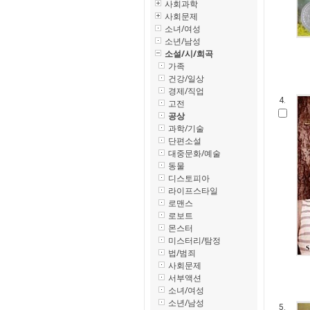
사회과학
사회문제
소녀/여성
소년/남성
소설/시/희곡
가족
건강/일상
경제/직업
4.
고전
공상
과학/기술
단편소설
대중문화/예술
동물
디스토피아
라이프스타일
로맨스
로보트
몬스터
미스터리/탐정
법/범죄
사회문제
서부액션
소녀/여성
소년/남성
5.