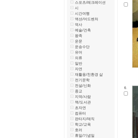
스포츠/레크레이션
시
시간여행
액션/어드벤처
역사
예술/건축
왕족
운문
운송수단
유머
의류
일반
자연
재활용/친환경 삶
전기문학
전설/신화
6.
종교
지역/사람
책/도서관
초자연
컴퓨터
판타지/매직
학교/교육
호러
휴일/기념일