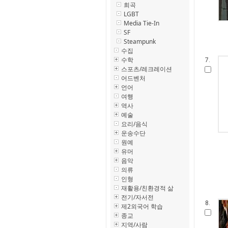
희곡
LGBT
Media Tie-In
SF
Steampunk
수집
수학
7.
스포츠/레크레이션
어드벤처
언어
여행
역사
예술
요리/음식
운송수단
원예
유머
음악
의류
인형
재활용/친환경적 삶
전기/자서전
8.
제2외국어 학습
종교
지역/사람