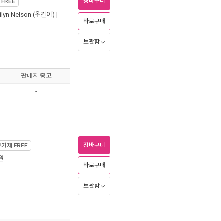
장바구니
제
FREE
ilyn Nelson
(옮긴이) |
바로구매
보관함
판매자 중고
-
장바구니
정가제
FREE
2월
바로구매
보관함