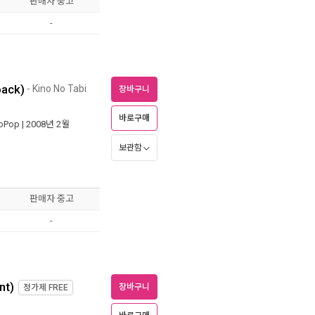
판매자 중고
-
back)
- Kino No Tabi
장바구니
바로구매
oPop
| 2008년 2월
보관함
판매자 중고
-
nt)
장바구니
정가제
FREE