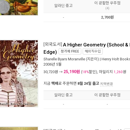
이 광활한 우주점
알라딘 중고
(4)
-
2,700원
[외국도서]
A Higher Geometry (School & L
Edge)
정가제
FREE
해외직수입
Sharelle Byars Moranville
(지은이) |
Henry Holt Book
2006년 5월
25,190원
30,720
원 →
(
할인), 마일리지
원
18%
1,260
지금
택배
로 주문하면
8월 24일 출고
지역변경
알라딘 중고
이 광활한 우주점
-
-