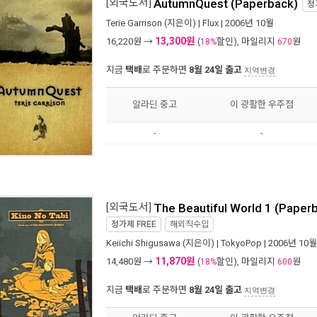
[외국도서]
AutumnQuest (Paperback)
정
Terie Garrison
(지은이) |
Flux
| 2006년 10월
13,300원
16,220
원 →
(
할인), 마일리지
원
18%
670
지금
택배
로 주문하면
8월 24일 출고
지역변경
알라딘 중고
이 광활한 우주점
-
-
[외국도서]
The Beautiful World 1 (Paper
정가제
FREE
해외직수입
Keiichi Shigusawa
(지은이) |
TokyoPop
| 2006년 10월
11,870원
14,480
원 →
(
할인), 마일리지
원
18%
600
지금
택배
로 주문하면
8월 24일 출고
지역변경