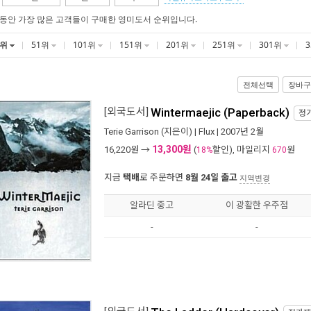
 동안 가장 많은 고객들이 구매한 영미도서 순위입니다.
1위
51위
101위
151위
201위
251위
301위
전체선택
장바구
[외국도서]
Wintermaejic (Paperback)
정
Terie Garrison
(지은이) |
Flux
| 2007년 2월
13,300원
16,220
원 →
(
할인), 마일리지
원
18%
670
지금
택배
로 주문하면
8월 24일 출고
지역변경
알라딘 중고
이 광활한 우주점
-
-