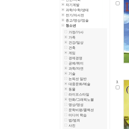
자기계발
과학/수학/생태
전기/자서전
종교/명상/점술
청소년
가정/가사
가족
건강/일상
건축
게임
경제경영
공예/취미
과학/자연
기술
논픽션 일반
3.
대중문화/예술
동물
라이프스타일
만화/그래픽노블
명상/영성
문학비평/콜렉션
미디어 학습
법/범죄
사진