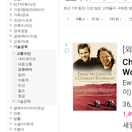
ELT/어학/사전
최근 1주 동안 가장 많은 고객들이 구매한 
가정/원예/인테리어
가족/관계
1위
51위
101위
1
건강/스포츠
건축/디자인
경제경영
공예/취미/수집
교육/자료
1.
기술공학
[
교통수단
내비게이션
Ch
대중교통
오토바이
Wo
일반
자동차
Ew
조선
철도
이)
항공
기술공학
36
달력/다이어리/연감
1,4
만화
법률
소설/시/희곡
세
수험서