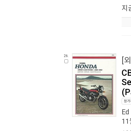
지
26.
[
CB
Se
(P
정가
Ed
11