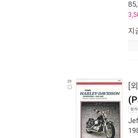
85
3,5
지
29.
[
(P
정가
Je
19