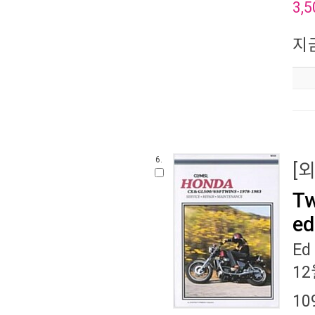
3,5
지
6.
[
Tw
ed
Ed
12
10