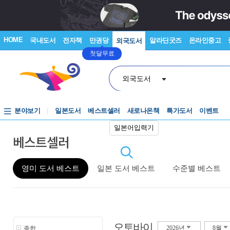
HOME
국내도서
전자책
만권당
알라딘굿즈
온라인중고
외국도서
첫달무료
외국도서
분야보기
일본도서
베스트셀러
새로나온책
특가도서
이벤트
일본어입력기
베스트셀러
영미 도서 베스트
일본 도서 베스트
수준별 베스트
오토바이
종합
2026년
8월