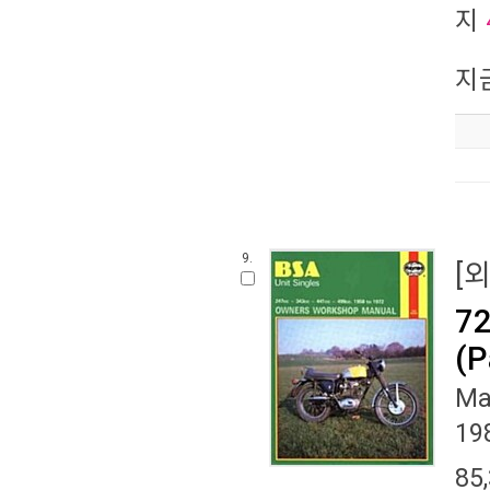
지
지
9.
[
72
(P
Ma
19
85