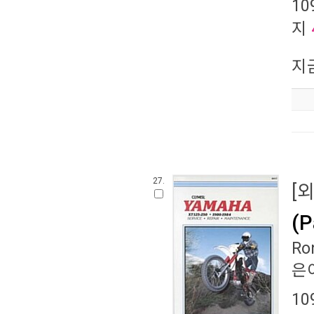
10
지
지
27.
[
(P
Ro
은이
10