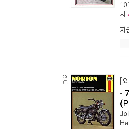
10
지
지
30.
[
- 
(P
Jo
Ha