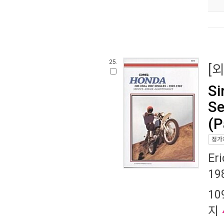
25.
[
Si
Se
(P
정가
Er
19
10
지