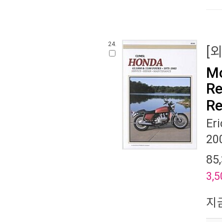
24.
[
Mo
Re
Re
Er
20
85
3,5
지