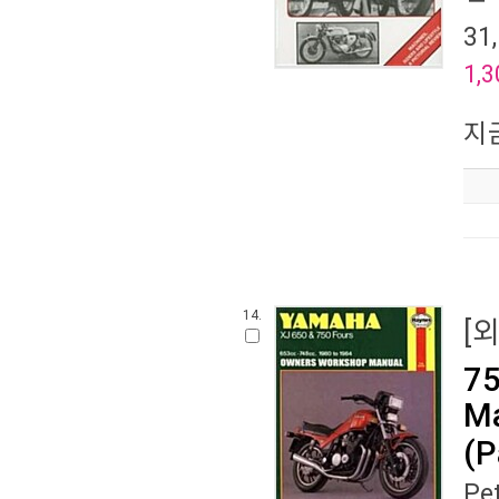
31
1,3
지
14.
[
75
Ma
(P
Pe