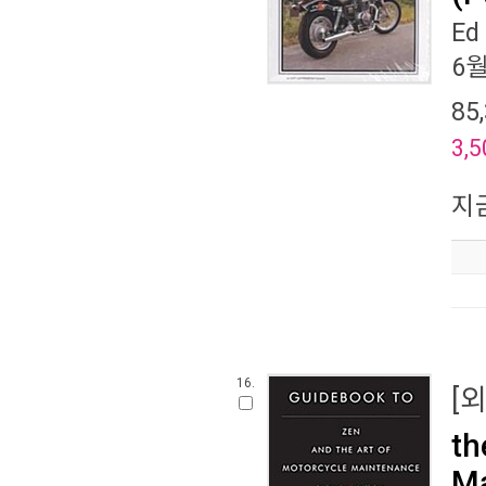
Ed
6
85
3,5
지
16.
[
th
Ma