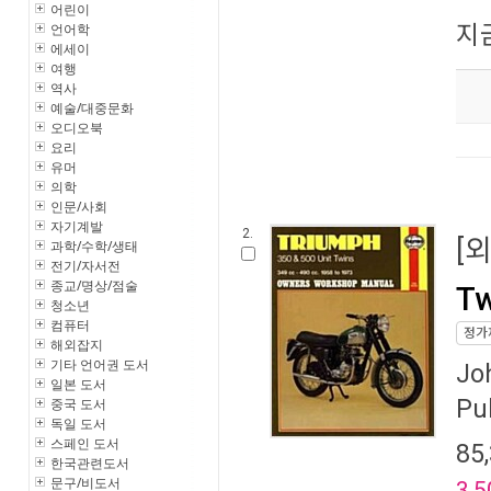
어린이
언어학
지
에세이
여행
역사
예술/대중문화
오디오북
요리
유머
의학
인문/사회
자기계발
2.
[
과학/수학/생태
전기/자서전
종교/명상/점술
Tw
청소년
컴퓨터
정가
해외잡지
기타 언어권 도서
Jo
일본 도서
Pu
중국 도서
독일 도서
스페인 도서
85
한국관련도서
문구/비도서
3,5