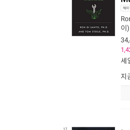
해외
Ro
이)
34
1,4
세
지
17.