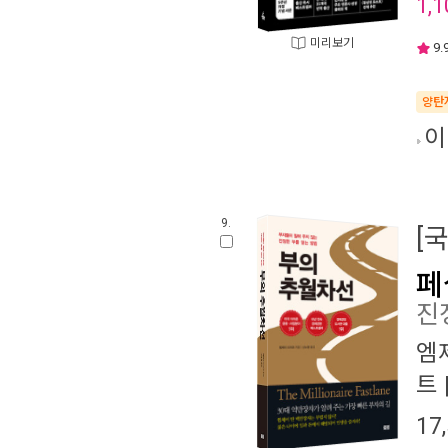
1,1
미리보기
9.
양탄
이
9.
[
페
진
엠
트
17