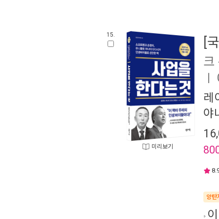
15.
[
크
ㅣ
레
야
16
미리보기
80
8.
양탄
이