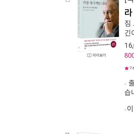
라
짐
긴이
16
80
미리보기
7.
출
습
이