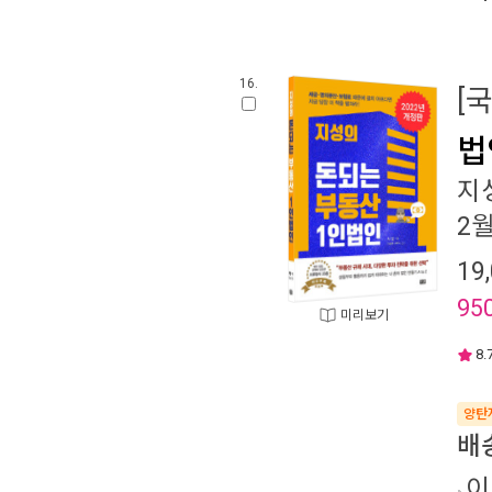
16.
[
법
지
2
19
95
미리보기
8.
양탄
배
이