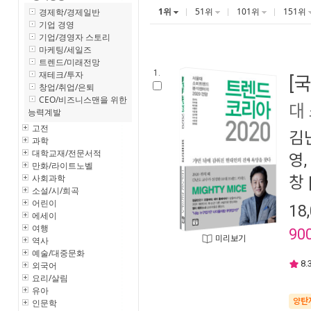
1위
51위
101위
151위
경제학/경제일반
기업 경영
기업/경영자 스토리
마케팅/세일즈
트렌드/미래전망
1.
재테크/투자
[
창업/취업/은퇴
CEO/비즈니스맨을 위한
대
능력계발
고전
김
과학
대학교재/전문서적
영
,
만화/라이트노벨
사회과학
창
소설/시/희곡
어린이
18
에세이
여행
90
미리보기
역사
예술/대중문화
8.
외국어
요리/살림
유아
양탄
인문학