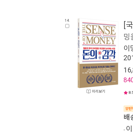
14.
[
밍
이
20
16
84
미리보기
8.
양탄
배
이