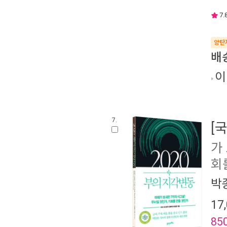
7.
양탄
배
이
7.
[
가
회
박
17
85