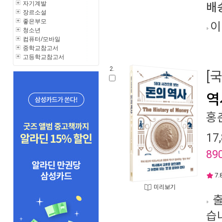
자기계발
배
장르소설
좋은부모
이
청소년
컴퓨터/모바일
중학교참고서
고등학교참고서
2.
[
역
홍
17
89
7.
미리보기
출
습