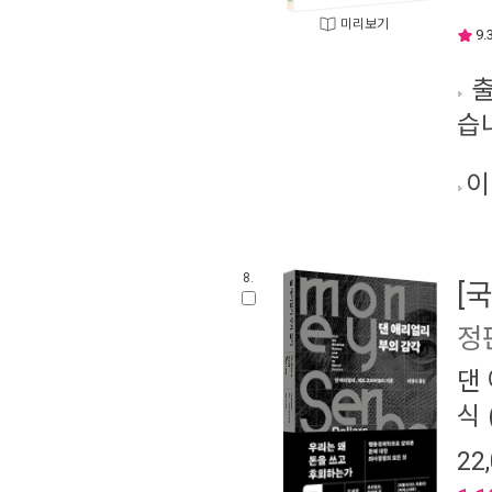
미리보기
9.
출
습
이
8.
[
정
댄
식
22