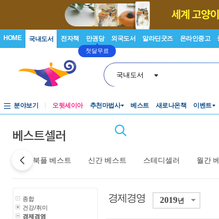
HOME
전자책
만권당
외국도서
알라딘굿즈
온라인중고
국내도서
첫달무료
국내도서
분야보기
오뒷세이아
추천마법사
베스트
새로나온책
이벤트
베스트셀러
베스트
북플 베스트
신간 베스트
스테디셀러
월간 
경제경영
종합
2019
년
건강/취미
경제경영