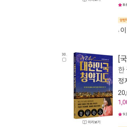
8.
양탄
이
30.
[
한
정
20
1,0
9.
미리보기