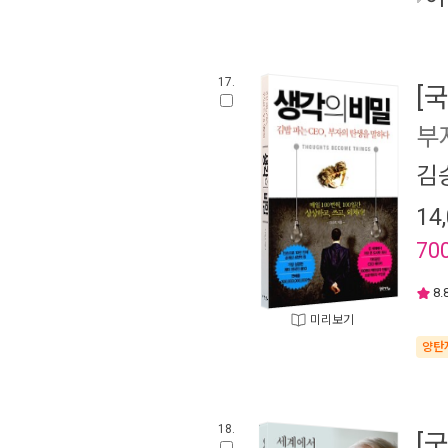
17.
[
부
김
14
70
8.
미리보기
양탄
18.
[