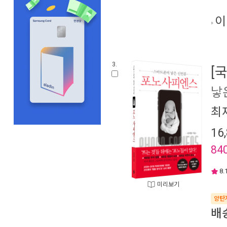
이
3.
[
낳
최
16
84
8.
미리보기
양탄
배