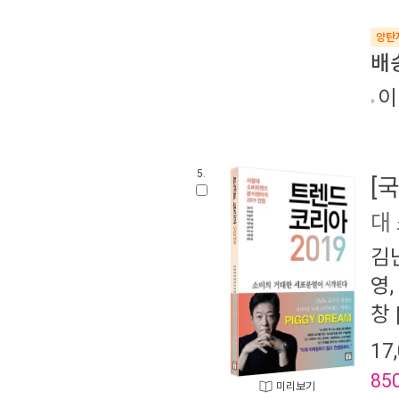
양탄
배
이
5.
[
대
김
영
,
창
17
85
미리보기