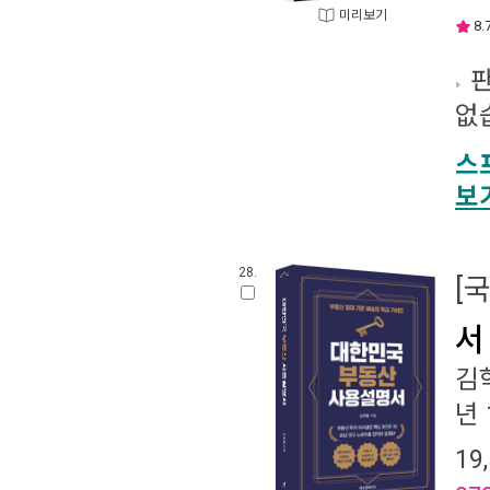
미리보기
8.
판
없
스
보
28.
[
서
김
년 
19