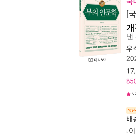
국
[
개
낸
우
20
미리보기
17
85
6.
양탄
배
이