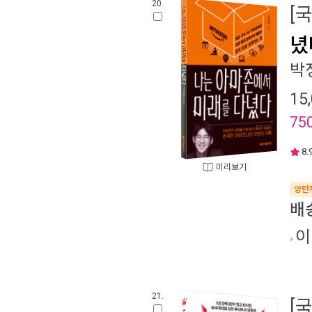
20.
[
녔
박
15
75
8.
미리보기
양탄
배
이
21.
[