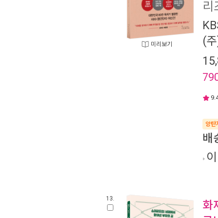
리
K
(주
미리보기
15
79
9.
양탄
배
이
13.
화