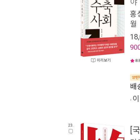
야
홍
월
18
90
미리보기
8.
양탄
배
이
23.
[