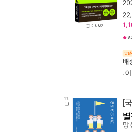
20
22
1,1
미리보기
8.
양탄
배
이
11.
[
별
망