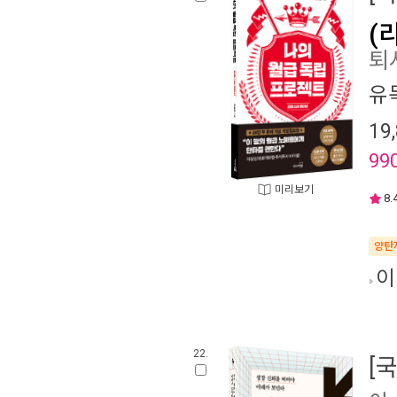
(
퇴
유
19
99
미리보기
8.
양탄
이
22.
[