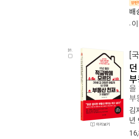
양탄
배
이
31.
[
던
부
을
부
김
년 
미리보기
16