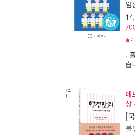
임
14
70
미리보기
7.
출
습
12.
메
상 
[
불평