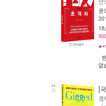
만
권
20
18
90
미리보기
8.
판
없
24.
[
경