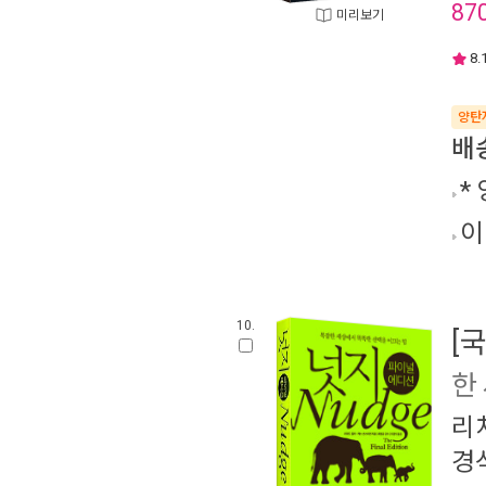
87
미리보기
8.
양탄
배
*
이
10.
[
한
리
경