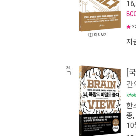
16
80
9.
미리보기
지
26.
[
간
Choi
한
종
,
10