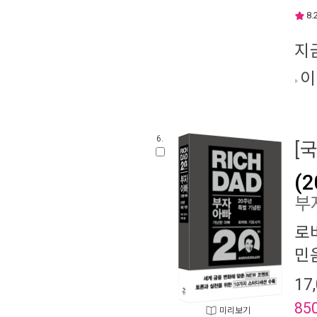
8.
지
이
6.
[
(
부
로
민
17
85
미리보기