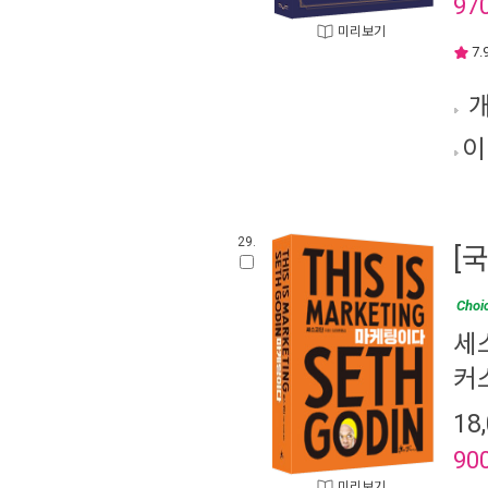
97
미리보기
7.
개
이
29.
[
Choi
세
커
18
90
미리보기