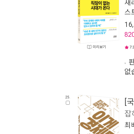
새
스
16
82
미리보기
7.
판
없
25.
[
잡
최