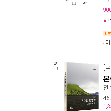
18
미리보기
90
8.
양탄
이
27.
[
본
전
45
1,3