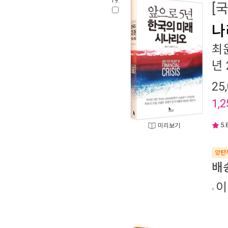
19.
[
나
최
년 
25
1,2
5.
미리보기
양탄
배
이